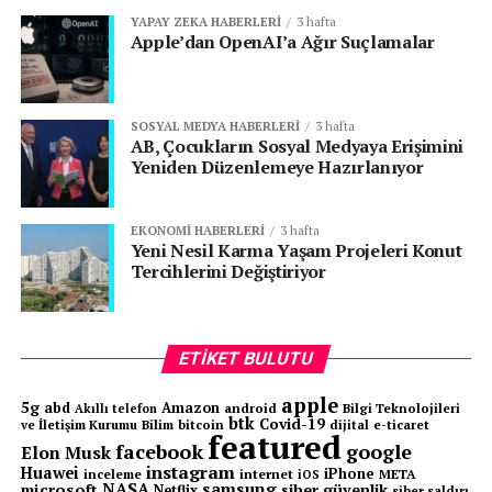
YAPAY ZEKA HABERLERI
3 hafta
Apple’dan OpenAI’a Ağır Suçlamalar
SOSYAL MEDYA HABERLERI
3 hafta
AB, Çocukların Sosyal Medyaya Erişimini
Yeniden Düzenlemeye Hazırlanıyor
EKONOMI HABERLERI
3 hafta
Yeni Nesil Karma Yaşam Projeleri Konut
Tercihlerini Değiştiriyor
ETIKET BULUTU
apple
5g
abd
Amazon
android
Bilgi Teknolojileri
Akıllı telefon
btk
Covid-19
ve İletişim Kurumu
Bilim
bitcoin
e-ticaret
dijital
featured
facebook
google
Elon Musk
instagram
Huawei
iPhone
inceleme
internet
META
iOS
NASA
samsung
microsoft
siber güvenlik
Netflix
siber saldırı