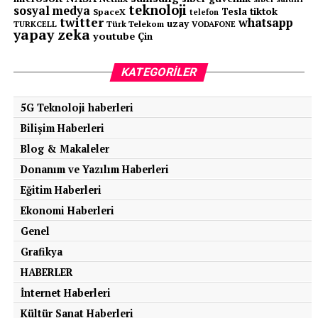
teknoloji
sosyal medya
tiktok
Tesla
SpaceX
telefon
twitter
whatsapp
uzay
TURKCELL
Türk Telekom
VODAFONE
yapay zeka
youtube
Çin
KATEGORILER
5G Teknoloji haberleri
Bilişim Haberleri
Blog & Makaleler
Donanım ve Yazılım Haberleri
Eğitim Haberleri
Ekonomi Haberleri
Genel
Grafikya
HABERLER
İnternet Haberleri
Kültür Sanat Haberleri