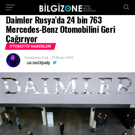
...
Daimler Rusya’da 24 bin 763
Mercedes-Benz Otomobilini Geri
Çağırıyor
OTOMOTIV HABERLERI
Yayınlama
8 yıl
-
23 Nisan 2018
-
Ali DEĞİŞMİŞ