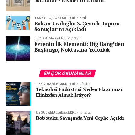
Noktaları: 6 Mart’ın Anlamı
TEKNOLOJI GALERILERI
3 yıl
Bakan Uraloğlu: 3. Çeyrek Raporu
Sonuçlarını Açıkladı
BLOG & MAKALELER
3 yıl
Evrenin İlk Elementi: Big Bang’den
Başlangıç Noktasına Yolculuk
EN ÇOK OKUNANLAR
TEKNOLOJI HABERLERI
4 hafta
Teknoloji Endüstrisi Neden Ekranınızı
Elinizden Almak İstiyor?
UYGULAMA HABERLERI
4 hafta
Robotaksi Savaşında Yeni Cephe Açıldı