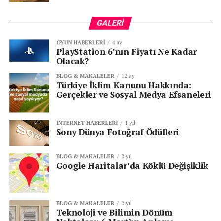
GALERI
OYUN HABERLERI
4 ay
PlayStation 6’nın Fiyatı Ne Kadar
Olacak?
BLOG & MAKALELER
12 ay
Türkiye İklim Kanunu Hakkında:
Gerçekler ve Sosyal Medya Efsaneleri
İNTERNET HABERLERI
1 yıl
Sony Dünya Fotoğraf Ödülleri
BLOG & MAKALELER
2 yıl
Google Haritalar’da Köklü Değişiklik
BLOG & MAKALELER
2 yıl
Teknoloji ve Bilimin Dönüm