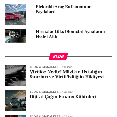
ETIKETLER:
DAIMLER ALMANYA
DAIMLER OTO
DAIMLER RUSYA
GERI ÇAĞIRDI
MERCEDES-BENZ
Elektrikli Araç Kullanımının
OTOMOBILINI GERI ÇAĞIRIYOR
Faydaları!
SONRAKI
Ford Fiesta Sport Van Tanıtıldı
Hırsızlar Lüks Otomobil Aynalarını
ÖNCEKI
Hedef Aldı
Toyota konuşan araç teknolojisini teşvik ediyor
BLOG
BLOG & MAKALELER
8 saat
Virtüöz Nedir? Müzikte Ustalığın
Sınırları ve Virtüözlüğün Hikâyesi
BLOG & MAKALELER
21 saat
Dijital Çağın Finans Kâhinleri
BLOG & MAKALELER
21 saat