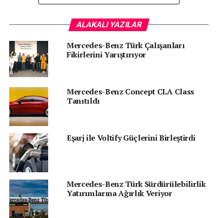
ALAKALI YAZILAR
Mercedes-Benz Türk Çalışanları
Fikirlerini Yarıştırıyor
Senin reaksiyonun hangisi?
Mercedes-Benz Concept CLA Class
Tanıtıldı
Eşarj ile Voltify Güçlerini Birleştirdi
Mercedes-Benz Türk Sürdürülebilirlik
KATEGORİLER:
|
Otomotiv Haberleri
|
Yatırımlarına Ağırlık Veriyor