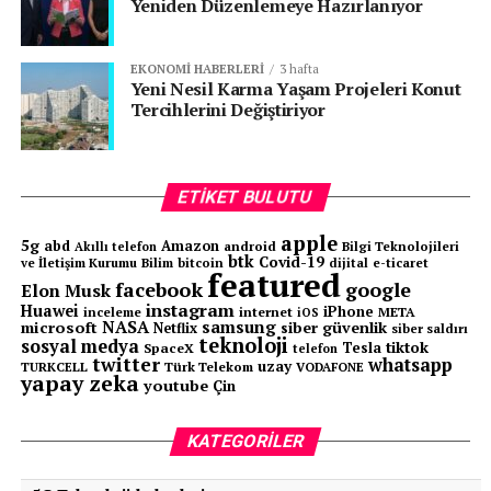
Yeniden Düzenlemeye Hazırlanıyor
elektrikli araç modelleri yer alıyor. Hem Eşarj hem
Voltify müşterilerini, birbirinden çok farklı ama ortak
EKONOMI HABERLERI
3 hafta
noktası doğa dostu olmaları olan bu araçları
Yeni Nesil Karma Yaşam Projeleri Konut
deneyimleme imkânı bekliyor.
Tercihlerini Değiştiriyor
Senin reaksiyonun hangisi?
ETIKET BULUTU
apple
5g
abd
Amazon
android
Bilgi Teknolojileri
Akıllı telefon
btk
Covid-19
ve İletişim Kurumu
Bilim
bitcoin
e-ticaret
dijital
featured
facebook
google
Elon Musk
instagram
Huawei
iPhone
inceleme
internet
META
iOS
NASA
samsung
microsoft
siber güvenlik
Netflix
siber saldırı
teknoloji
sosyal medya
tiktok
Tesla
SpaceX
telefon
twitter
whatsapp
uzay
TURKCELL
Türk Telekom
VODAFONE
yapay zeka
youtube
Çin
KATEGORİLER:
|
Sektörel Haberler
|
KATEGORILER
ETIKETLER:
ENERJISA ENERJI
EŞARJ
FEATURED