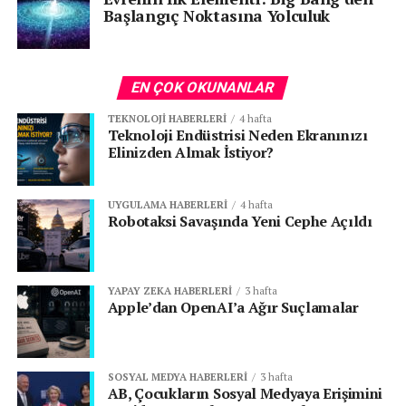
Başlangıç Noktasına Yolculuk
EN ÇOK OKUNANLAR
TEKNOLOJI HABERLERI
4 hafta
Teknoloji Endüstrisi Neden Ekranınızı
Elinizden Almak İstiyor?
UYGULAMA HABERLERI
4 hafta
Robotaksi Savaşında Yeni Cephe Açıldı
YAPAY ZEKA HABERLERI
3 hafta
Apple’dan OpenAI’a Ağır Suçlamalar
Dijital süreci, basit ve hızlı süreçleri ile Voltify yepyeni
bir araç kiralama deneyimi sunuyor. Voltify’ın geniş
portföyünde Tesla Model Y, MG ZS EV, Volvo C40
SOSYAL MEDYA HABERLERI
3 hafta
Recharge, Mercedes-Benz EQC, Hyundai Ioniq 5, Nissan
AB, Çocukların Sosyal Medyaya Erişimini
Qashqai E-power, Opel Mokka, Skywell gibi önde gelen