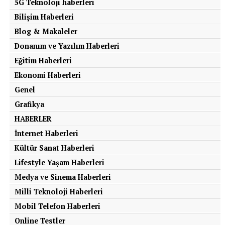
HYUNDAI
IŞ BIRLIĞI
MERCEDES-BENZ
5G Teknoloji haberleri
NISSAN QASHQAI
OPEL
OTOMOBIL
OTOMOTIV
Bilişim Haberleri
TESLA
VOLTIFY
VOLVO
Blog & Makaleler
SONRAKI
PİLOT’un Yeni Dönem Girişimleri Belirlendi
Donanım ve Yazılım Haberleri
Eğitim Haberleri
ÖNCEKI
Enerjisa Enerji Eşarj’ın Tamamını Satın Aldı
Ekonomi Haberleri
Genel
Grafikya
HABERLER
İnternet Haberleri
Kültür Sanat Haberleri
Lifestyle Yaşam Haberleri
Medya ve Sinema Haberleri
Milli Teknoloji Haberleri
Mobil Telefon Haberleri
Online Testler