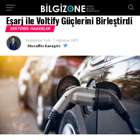
...
Eşarj ile Voltify Güçlerini Birleştirdi
SEKTÖREL HABERLER
Yayınlama
3 yıl
-
7 Ağustos 2023
-
Muzaffer Karagöz