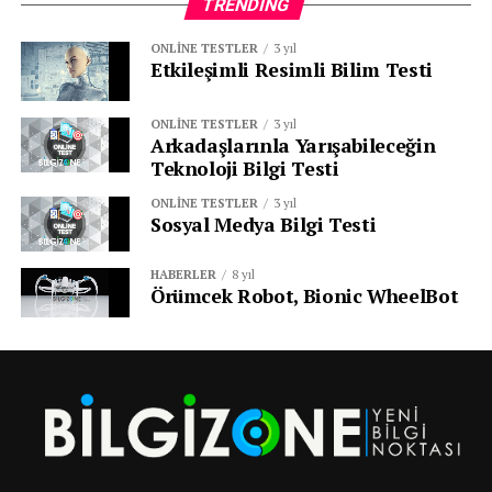
TRENDING
ONLINE TESTLER
3 yıl
Etkileşimli Resimli Bilim Testi
ONLINE TESTLER
3 yıl
Arkadaşlarınla Yarışabileceğin
Teknoloji Bilgi Testi
ONLINE TESTLER
3 yıl
Sosyal Medya Bilgi Testi
HABERLER
8 yıl
Örümcek Robot, Bionic WheelBot