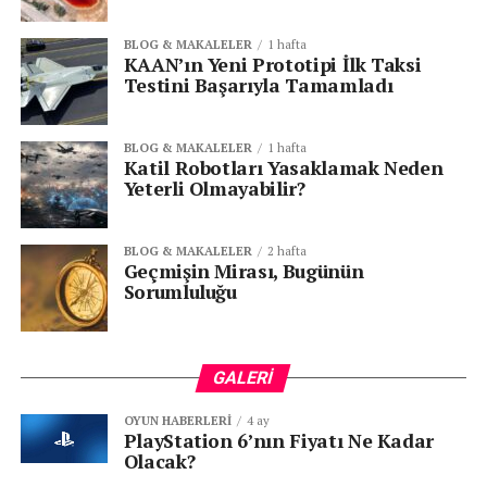
deneyimi sunmak.”
dedi.
BLOG & MAKALELER
1 hafta
KAAN’ın Yeni Prototipi İlk Taksi
Testini Başarıyla Tamamladı
BLOG & MAKALELER
1 hafta
Katil Robotları Yasaklamak Neden
Yeterli Olmayabilir?
BLOG & MAKALELER
2 hafta
Geçmişin Mirası, Bugünün
Sorumluluğu
Türkiye’de elektrikli araç kullanımını yaygınlaştırma
GALERI
misyonuyla öne çıkan ve %100 Hedef Filo iştiraki olan
OYUN HABERLERI
4 ay
Voltify, elektrikli araç kullanımını daha sürdürülebilir bir
PlayStation 6’nın Fiyatı Ne Kadar
dünya için yaygınlaştırmayı amaçlarken, müşterilerinin
Olacak?
konforunu da düşünerek erişim imkanlarını artırıyor.