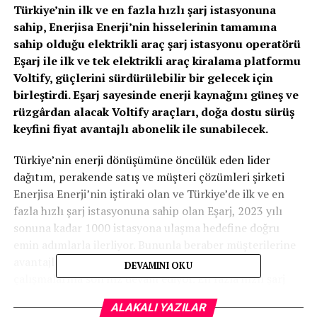
Türkiye’nin ilk ve en fazla hızlı şarj istasyonuna
sahip, Enerjisa Enerji’nin hisselerinin tamamına
sahip olduğu elektrikli araç şarj istasyonu operatörü
Eşarj ile ilk ve tek elektrikli araç kiralama platformu
Voltify, güçlerini sürdürülebilir bir gelecek için
birleştirdi. Eşarj sayesinde enerji kaynağını güneş ve
rüzgârdan alacak Voltify araçları, doğa dostu sürüş
keyfini fiyat avantajlı abonelik ile sunabilecek.
Türkiye’nin enerji dönüşümüne öncülük eden lider
dağıtım, perakende satış ve müşteri çözümleri şirketi
Enerjisa Enerji’nin iştiraki olan ve Türkiye’de ilk ve en
fazla hızlı şarj istasyonuna sahip olan Eşarj, 2023 yılı
sonuna kadar 1000 istasyona ulaşma hedefine doğru
emin adımlarla ilerliyor. Bununla beraber müşterilerine
avantajlı şarjlanma imkanları sunmak amacıyla
DEVAMINI OKU
çalışmalarına son hız devam ediyor. En fazla hızlı şarj
istasyonuna Eşarj ile ulaşabilen müşterileri, kaynağının
ALAKALI YAZILAR
temiz enerji olduğu elektrikli şarj istasyonlarında kısa