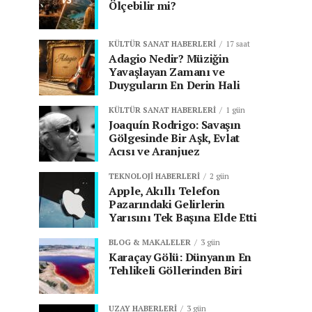
Ölçebilir mi?
KÜLTÜR SANAT HABERLERI
17 saat
Adagio Nedir? Müziğin
Yavaşlayan Zamanı ve
Duyguların En Derin Hali
KÜLTÜR SANAT HABERLERI
1 gün
Joaquín Rodrigo: Savaşın
Gölgesinde Bir Aşk, Evlat
Acısı ve Aranjuez
TEKNOLOJI HABERLERI
2 gün
Apple, Akıllı Telefon
Pazarındaki Gelirlerin
Yarısını Tek Başına Elde Etti
BLOG & MAKALELER
3 gün
Karaçay Gölü: Dünyanın En
Tehlikeli Göllerinden Biri
UZAY HABERLERI
3 gün