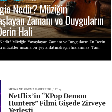
gio Nedir? Müziğin
aşlayan Zamanı ve Duyguların
Derin Hali
Nedir? Müziğin Yavaşlayan Zamanı ve Duyguların En Derin
zı müzikler insana bir şey anlatmak için hızlanmaz. Tam
..
MEDYA VE SINEMA HABERLERI
12 ay
Netflix’in “KPop Demon
Hunters” Filmi Gişede Zirveye
Yerleşti