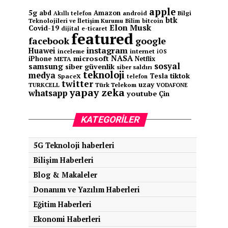
apple
5g
abd
Amazon
android
Bilgi
Akıllı telefon
btk
Teknolojileri ve İletişim Kurumu
Bilim
bitcoin
Elon Musk
Covid-19
e-ticaret
dijital
featured
facebook
google
instagram
Huawei
inceleme
internet
iOS
NASA
microsoft
iPhone
Netflix
META
sosyal
samsung
siber güvenlik
siber saldırı
teknoloji
medya
tiktok
Tesla
SpaceX
telefon
twitter
uzay
TURKCELL
Türk Telekom
VODAFONE
yapay zeka
whatsapp
youtube
Çin
KATEGORILER
5G Teknoloji haberleri
Bilişim Haberleri
Blog & Makaleler
Donanım ve Yazılım Haberleri
Eğitim Haberleri
Ekonomi Haberleri