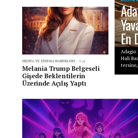
Ada
Yav
En 
Adagio 
Hali Ba
MEDYA VE SINEMA HABERLERI
6 ay
tersine,.
Melania Trump Belgeseli
Gişede Beklentilerin
Üzerinde Açılış Yaptı