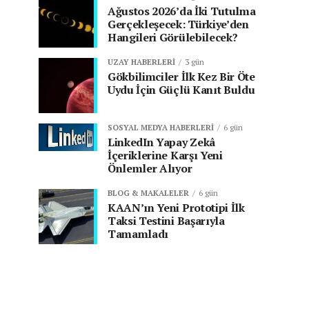
Ağustos 2026’da İki Tutulma
Gerçekleşecek: Türkiye’den
Hangileri Görülebilecek?
UZAY HABERLERI
3 gün
Gökbilimciler İlk Kez Bir Öte
Uydu İçin Güçlü Kanıt Buldu
SOSYAL MEDYA HABERLERI
6 gün
LinkedIn Yapay Zekâ
İçeriklerine Karşı Yeni
Önlemler Alıyor
BLOG & MAKALELER
6 gün
KAAN’ın Yeni Prototipi İlk
Taksi Testini Başarıyla
Tamamladı