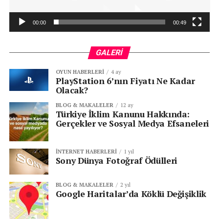
00:00
00:49
GALERI
OYUN HABERLERI
4 ay
PlayStation 6’nın Fiyatı Ne Kadar
Olacak?
BLOG & MAKALELER
12 ay
Türkiye İklim Kanunu Hakkında:
Gerçekler ve Sosyal Medya Efsaneleri
İNTERNET HABERLERI
1 yıl
Sony Dünya Fotoğraf Ödülleri
BLOG & MAKALELER
2 yıl
Google Haritalar’da Köklü Değişiklik