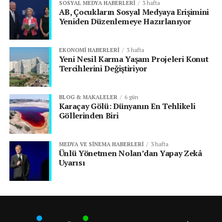
SOSYAL MEDYA HABERLERI
3 hafta
AB, Çocukların Sosyal Medyaya Erişimini
Yeniden Düzenlemeye Hazırlanıyor
EKONOMI HABERLERI
3 hafta
Yeni Nesil Karma Yaşam Projeleri Konut
Tercihlerini Değiştiriyor
BLOG & MAKALELER
6 gün
Karaçay Gölü: Dünyanın En Tehlikeli
Göllerinden Biri
MEDYA VE SINEMA HABERLERI
3 hafta
Ünlü Yönetmen Nolan’dan Yapay Zekâ
Uyarısı