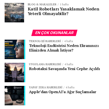
BLOG & MAKALELER
1 hafta
Katil Robotları Yasaklamak Neden
Yeterli Olmayabilir?
EN ÇOK OKUNANLAR
TEKNOLOJI HABERLERI
4 hafta
Teknoloji Endüstrisi Neden Ekranınızı
Elinizden Almak İstiyor?
UYGULAMA HABERLERI
4 hafta
Robotaksi Savaşında Yeni Cephe Açıldı
YAPAY ZEKA HABERLERI
4 hafta
Apple’dan OpenAI’a Ağır Suçlamalar