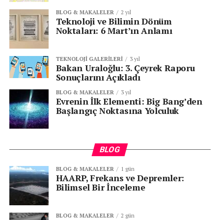
BLOG & MAKALELER
2 yıl
Teknoloji ve Bilimin Dönüm
Noktaları: 6 Mart’ın Anlamı
TEKNOLOJI GALERILERI
3 yıl
Bakan Uraloğlu: 3. Çeyrek Raporu
Sonuçlarını Açıkladı
BLOG & MAKALELER
3 yıl
Evrenin İlk Elementi: Big Bang’den
Başlangıç Noktasına Yolculuk
BLOG
BLOG & MAKALELER
1 gün
HAARP, Frekans ve Depremler:
Bilimsel Bir İnceleme
BLOG & MAKALELER
2 gün