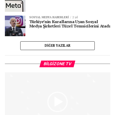
SOSYAL MEDYA HABERLERI
2 yıl
Türkiye’nin Kurallarına Uyan Sosyal
Medya Şirketleri Tüzel Temsicilerini Atadı
DIĞER YAZILAR
Vi
BILGIZONE TV
oy