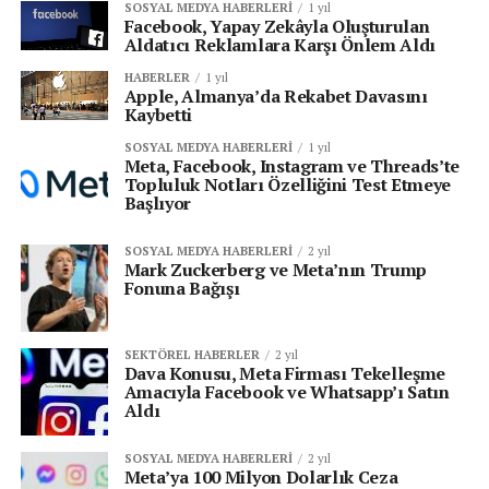
SOSYAL MEDYA HABERLERI
1 yıl
Facebook, Yapay Zekâyla Oluşturulan
Aldatıcı Reklamlara Karşı Önlem Aldı
HABERLER
1 yıl
Apple, Almanya’da Rekabet Davasını
Kaybetti
SOSYAL MEDYA HABERLERI
1 yıl
Meta, Facebook, Instagram ve Threads’te
Topluluk Notları Özelliğini Test Etmeye
Başlıyor
SOSYAL MEDYA HABERLERI
2 yıl
Mark Zuckerberg ve Meta’nın Trump
Fonuna Bağışı
SEKTÖREL HABERLER
2 yıl
Dava Konusu, Meta Firması Tekelleşme
Amacıyla Facebook ve Whatsapp’ı Satın
Aldı
SOSYAL MEDYA HABERLERI
2 yıl
Meta’ya 100 Milyon Dolarlık Ceza