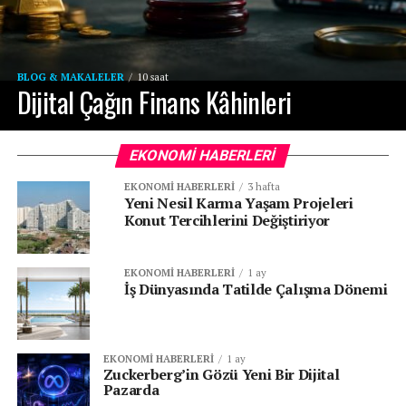
BLOG & MAKALELER
10 saat
Dijital Çağın Finans Kâhinleri
EKONOMI HABERLERI
EKONOMI HABERLERI
3 hafta
Yeni Nesil Karma Yaşam Projeleri
Konut Tercihlerini Değiştiriyor
EKONOMI HABERLERI
1 ay
İş Dünyasında Tatilde Çalışma Dönemi
EKONOMI HABERLERI
1 ay
Zuckerberg’in Gözü Yeni Bir Dijital
Pazarda