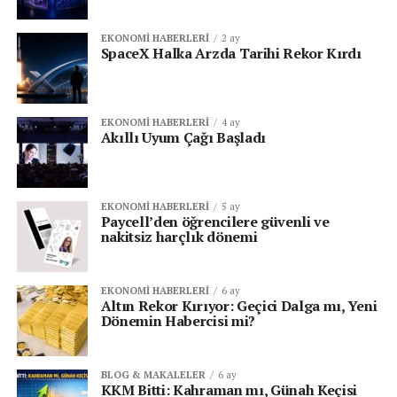
EKONOMI HABERLERI
2 ay
SpaceX Halka Arzda Tarihi Rekor Kırdı
EKONOMI HABERLERI
4 ay
Akıllı Uyum Çağı Başladı
EKONOMI HABERLERI
5 ay
Paycell’den öğrencilere güvenli ve
nakitsiz harçlık dönemi
EKONOMI HABERLERI
6 ay
Altın Rekor Kırıyor: Geçici Dalga mı, Yeni
Dönemin Habercisi mi?
BLOG & MAKALELER
6 ay
KKM Bitti: Kahraman mı, Günah Keçisi