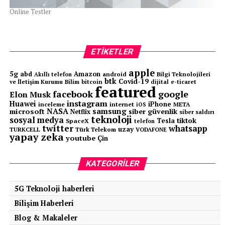
Online Testler
ETIKETLER
apple
5g
abd
Amazon
android
Bilgi Teknolojileri
Akıllı telefon
btk
Covid-19
ve İletişim Kurumu
Bilim
bitcoin
e-ticaret
dijital
featured
facebook
google
Elon Musk
instagram
Huawei
iPhone
inceleme
internet
META
iOS
NASA
samsung
microsoft
siber güvenlik
Netflix
siber saldırı
teknoloji
sosyal medya
tiktok
Tesla
SpaceX
telefon
twitter
whatsapp
uzay
TURKCELL
Türk Telekom
VODAFONE
yapay zeka
youtube
Çin
KATEGORILER
5G Teknoloji haberleri
Bilişim Haberleri
Blog & Makaleler