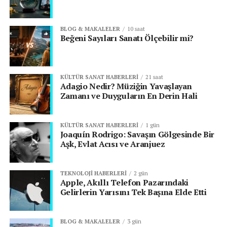
BLOG & MAKALELER
10 saat
Beğeni Sayıları Sanatı Ölçebilir mi?
KÜLTÜR SANAT HABERLERI
21 saat
Adagio Nedir? Müziğin Yavaşlayan
Zamanı ve Duyguların En Derin Hali
KÜLTÜR SANAT HABERLERI
1 gün
Joaquín Rodrigo: Savaşın Gölgesinde Bir
Aşk, Evlat Acısı ve Aranjuez
TEKNOLOJI HABERLERI
2 gün
Apple, Akıllı Telefon Pazarındaki
Gelirlerin Yarısını Tek Başına Elde Etti
BLOG & MAKALELER
3 gün