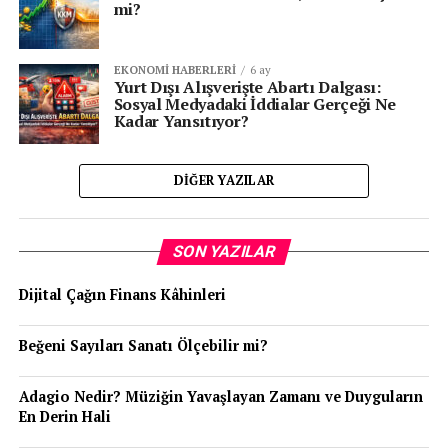
mi?
EKONOMI HABERLERI
6 ay
Yurt Dışı Alışverişte Abartı Dalgası:
Sosyal Medyadaki İddialar Gerçeği Ne
Kadar Yansıtıyor?
DIĞER YAZILAR
SON YAZILAR
Dijital Çağın Finans Kâhinleri
Beğeni Sayıları Sanatı Ölçebilir mi?
Adagio Nedir? Müziğin Yavaşlayan Zamanı ve Duyguların
En Derin Hali