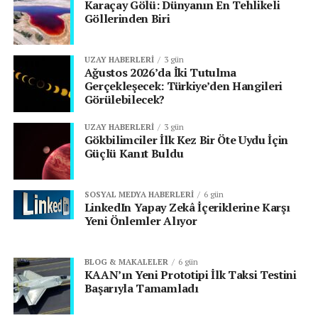
Karaçay Gölü: Dünyanın En Tehlikeli
Göllerinden Biri
UZAY HABERLERI
3 gün
Ağustos 2026’da İki Tutulma
Gerçekleşecek: Türkiye’den Hangileri
Görülebilecek?
UZAY HABERLERI
3 gün
Gökbilimciler İlk Kez Bir Öte Uydu İçin
Güçlü Kanıt Buldu
SOSYAL MEDYA HABERLERI
6 gün
LinkedIn Yapay Zekâ İçeriklerine Karşı
Yeni Önlemler Alıyor
BLOG & MAKALELER
6 gün
KAAN’ın Yeni Prototipi İlk Taksi Testini
Başarıyla Tamamladı