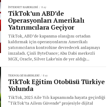
İNTERNET HABERLERI
8 ay
TikTok’un ABD’de
Operasyonları Amerikalı
Yatırımcılara Geçiyor
TikTok, ABD’de kapanma olasığını ortadan
kaldırmak için operasyonlarını Amerikalı
yatırımcıların kontrolüne devredecek anlaşmayı
imzaladı. Çinli ByteDance; Abu Dabi merkezli
MGX, Oracle, Silver Lake’nin de yer aldığı...
TEKNOLOJI HABERLERI
8 ay
TikTok Eğitim Otobüsü Türkiye
Yolunda
TikTok, 2025 Aile Yılı kapsamında hayata geçirdiği
“TikTok’ta Ailem Güvende” projesiyle dijital