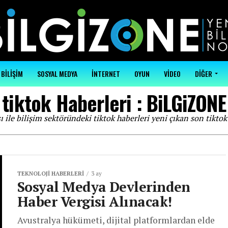
BİLİŞİM
SOSYAL MEDYA
İNTERNET
OYUN
VİDEO
DİĞER
tiktok Haberleri : BiLGiZONE
ı ile bilişim sektöründeki tiktok haberleri yeni çıkan son tiktok
TEKNOLOJI HABERLERI
3 ay
Sosyal Medya Devlerinden
Haber Vergisi Alınacak!
Avustralya hükümeti, dijital platformlardan elde