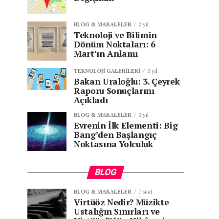
BLOG & MAKALELER
2 yıl
Teknoloji ve Bilimin
Dönüm Noktaları: 6
Mart’ın Anlamı
TEKNOLOJI GALERILERI
3 yıl
Bakan Uraloğlu: 3. Çeyrek
Raporu Sonuçlarını
Açıkladı
BLOG & MAKALELER
3 yıl
Evrenin İlk Elementi: Big
Bang’den Başlangıç
Noktasına Yolculuk
BLOG
BLOG & MAKALELER
7 saat
Virtüöz Nedir? Müzikte
Ustalığın Sınırları ve