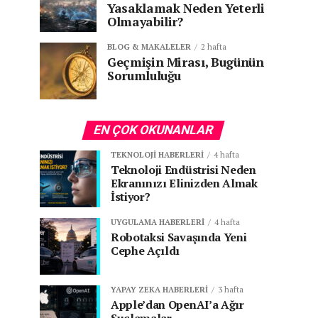
Yasaklamak Neden Yeterli
Olmayabilir?
BLOG & MAKALELER
2 hafta
Geçmişin Mirası, Bugünün
Sorumluluğu
EN ÇOK OKUNANLAR
TEKNOLOJI HABERLERI
4 hafta
Teknoloji Endüstrisi Neden
Ekranınızı Elinizden Almak
İstiyor?
UYGULAMA HABERLERI
4 hafta
Robotaksi Savaşında Yeni
Cephe Açıldı
YAPAY ZEKA HABERLERI
3 hafta
Apple’dan OpenAI’a Ağır