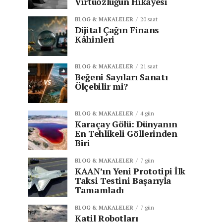
Virtüözlüğün Hikâyesi
BLOG & MAKALELER
20 saat
Dijital Çağın Finans
Kâhinleri
BLOG & MAKALELER
21 saat
Beğeni Sayıları Sanatı
Ölçebilir mi?
BLOG & MAKALELER
4 gün
Karaçay Gölü: Dünyanın
En Tehlikeli Göllerinden
Biri
BLOG & MAKALELER
7 gün
KAAN’ın Yeni Prototipi İlk
Taksi Testini Başarıyla
Tamamladı
BLOG & MAKALELER
7 gün
Katil Robotları