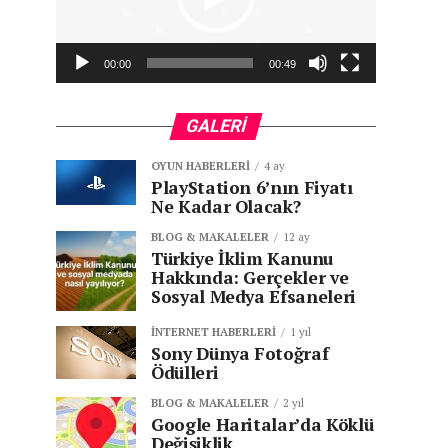
00:00
00:49
GALERI
OYUN HABERLERI
4 ay
PlayStation 6’nın Fiyatı
Ne Kadar Olacak?
BLOG & MAKALELER
12 ay
Türkiye İklim Kanunu
Hakkında: Gerçekler ve
Sosyal Medya Efsaneleri
İNTERNET HABERLERI
1 yıl
Sony Dünya Fotoğraf
Ödülleri
BLOG & MAKALELER
2 yıl
Google Haritalar’da Köklü
Değişiklik