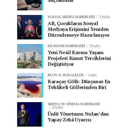
Suçlamalar
SOSYAL MEDYA HABERLERI
3 hafta
AB, Çocukların Sosyal
Medyaya Erişimini Yeniden
Düzenlemeye Hazırlanıyor
EKONOMI HABERLERI
3 hafta
Yeni Nesil Karma Yaşam
Projeleri Konut Tercihlerini
Değiştiriyor
BLOG & MAKALELER
4 gün
Karaçay Gölü: Dünyanın En
Tehlikeli Göllerinden Biri
MEDYA VE SINEMA HABERLERI
3 hafta
Ünlü Yönetmen Nolan’dan
Yapay Zekâ Uyarısı