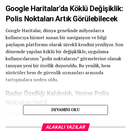
Google Haritalar’da Köklü Değişiklik:
Polis Noktaları Artık Görülebilecek
Google Haritalar, dünya genelinde milyonlarca
kullanıcıya hizmet sunan bir navigasyon ve bilgi
paylaşım platformu olarak sürekli kendini yeniliyor. Son
dönemde yapılan köklü bir değişiklikle, uygulama
kullanıcılarının “polis noktalarını” görmelerine olanak
tanıyan yeni bir özellik duyuruldu. Bu yenilik, hem
sürücüler hem de güvenlik uzmanları arasında
tartışmalara neden oldu.
Radar Özelliği Kaldırıldı, Yerine Polis
Noktaları Geldi
DEVAMINI OKU
Google Haritalar’da önceden mevcut olan hız
radarlarını gösterme özelliği, geçtiğimiz aylarda
platformdan kaldırılmıştı. Kullanıcılar, bu özelliğin
ALAKALI YAZILAR