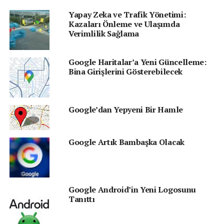
olmamasından dolayı eleştirilerde bulunurken,
Yapay Zeka ve Trafik Yönetimi:
Google’ın bu konuda farklı bir yaklaşım sergilemesi
Kazaları Önleme ve Ulaşımda
dikkat çekti. Yeni güncellemeyle birlikte, sadece hız
Verimlilik Sağlama
radarlarının değil, tüm polis noktalarının uygulamada
görünmesi sağlandı. Artık sürücüler, güzergâhlarındaki
Google Haritalar’a Yeni Güncelleme:
polis varlığını daha detaylı bir şekilde görebiliyor ve bu
Bina Girişlerini Gösterebilecek
bilgiyi diğer kullanıcılarla paylaşabiliyor.
Kullanıcılar Ne Paylaşabilecek?
Google’dan Yepyeni Bir Hamle
Yeni özellik sayesinde sürücüler:
Google Artık Bambaşka Olacak
Polis noktalarını,
Trafikteki kazaları,
İnşaat veya yol çalışmaları gibi durumları,
Google Android’in Yeni Logosunu
Şerit kapatma bilgilerini diğer kullanıcılarla anlık
Tanıttı
olarak paylaşabilecek.