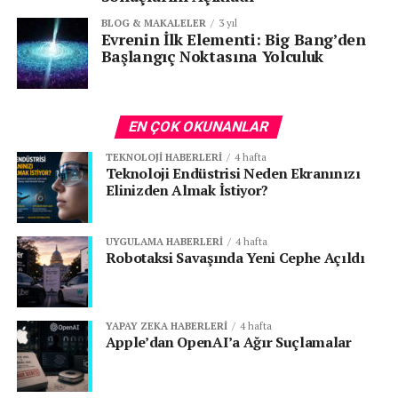
BLOG & MAKALELER
3 yıl
Evrenin İlk Elementi: Big Bang’den
Başlangıç Noktasına Yolculuk
KATEGORİLER:
|
Blog & Makaleler
|
|
Teknologya
|
EN ÇOK OKUNANLAR
|
Teknoloji Galerileri
|
TEKNOLOJI HABERLERI
4 hafta
Teknoloji Endüstrisi Neden Ekranınızı
Elinizden Almak İstiyor?
ETIKETLER:
ANDROID AUTO
APPLE CARPLAY
BILGI PAYLAŞIMI
FEATURED
GOOGLE GÜNCELLEME
UYGULAMA HABERLERI
4 hafta
GOOGLE HARITALAR
GÜVENLIK KAYGILARI
Robotaksi Savaşında Yeni Cephe Açıldı
HIZ RADARLARI
HIZ TUZAĞI
NAVIGASYON UYGULAMALARI
POLIS NOKTALARI
ŞERIT KAPATMA
SÜRÜŞ DENEYIMI
TRAFIK GÜVENLIĞI
TRAFIK KAZALARI
YOL ÇALIŞMALARI
YAPAY ZEKA HABERLERI
4 hafta
SONRAKI
Apple’dan OpenAI’a Ağır Suçlamalar
Gemini Live’ın Capella, Orion veya Ursa gibi ses
çıkarması nasıl sağlanır