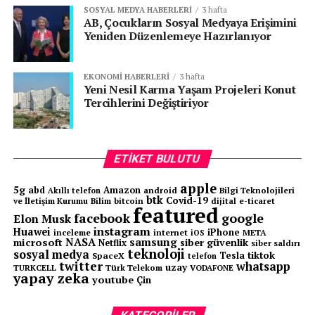
ÖNCEKI
SOSYAL MEDYA HABERLERI
3 hafta
Bowerbird Boya Kuşu: Doğanın Sanatçısı
AB, Çocukların Sosyal Medyaya Erişimini
Yeniden Düzenlemeye Hazırlanıyor
EKONOMI HABERLERI
3 hafta
Yeni Nesil Karma Yaşam Projeleri Konut
Tercihlerini Değiştiriyor
ETIKET BULUTU
apple
5g
abd
Amazon
android
Bilgi Teknolojileri
Akıllı telefon
btk
Covid-19
ve İletişim Kurumu
Bilim
bitcoin
e-ticaret
dijital
featured
facebook
google
Elon Musk
instagram
Huawei
iPhone
inceleme
internet
META
iOS
NASA
samsung
microsoft
siber güvenlik
Netflix
siber saldırı
teknoloji
sosyal medya
tiktok
Tesla
SpaceX
telefon
twitter
whatsapp
uzay
TURKCELL
Türk Telekom
VODAFONE
yapay zeka
youtube
Çin