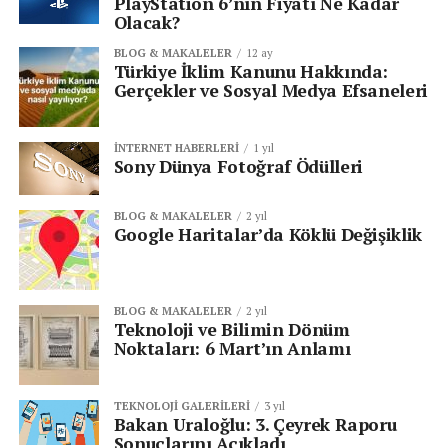
PlayStation 6’nın Fiyatı Ne Kadar
Olacak?
Google Haritalar’ın polis noktalarını gösterme özelliği,
BLOG & MAKALELER
12 ay
sürücülerin trafikte daha fazla bilgiye sahip olmasını
Türkiye İklim Kanunu Hakkında:
sağlarken, beraberinde tartışmaları da getiriyor. Bu
Gerçekler ve Sosyal Medya Efsaneleri
özelliğin, doğru ve etik bir şekilde kullanılması
durumunda trafik güvenliğine olumlu bir katkı sağlaması
İNTERNET HABERLERI
1 yıl
bekleniyor. Ancak güvenlik ve mahremiyet kaygıları,
Sony Dünya Fotoğraf Ödülleri
Google’ın bu özelliği gelecekte nasıl geliştireceği
konusunda belirleyici bir rol oynayacak.
BLOG & MAKALELER
2 yıl
Google Haritalar’da Köklü Değişiklik
Bilgizone olarak, bu yeniliği yakından takip ederek
gelişmeleri sizlerle paylaşmaya devam edeceğiz.
BLOG & MAKALELER
2 yıl
Ali Değişmiş
Teknoloji ve Bilimin Dönüm
Noktaları: 6 Mart’ın Anlamı
Senin reaksiyonun hangisi?
TEKNOLOJI GALERILERI
3 yıl
Bakan Uraloğlu: 3. Çeyrek Raporu
3
3
1
Sonuçlarını Açıkladı