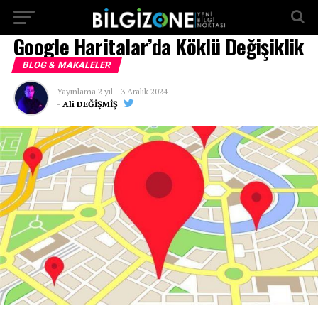
...
Google Haritalar’da Köklü Değişiklik
BLOG & MAKALELER
Yayınlama
2 yıl
-
3 Aralık 2024
-
Ali DEĞİŞMİŞ