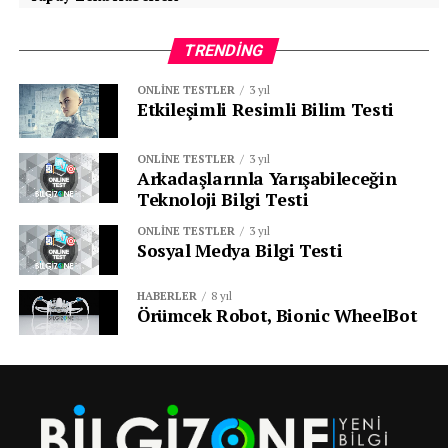
TRENDING
ONLINE TESTLER
3 yıl
Etkileşimli Resimli Bilim Testi
ONLINE TESTLER
3 yıl
Arkadaşlarınla Yarışabileceğin
Teknoloji Bilgi Testi
ONLINE TESTLER
3 yıl
Sosyal Medya Bilgi Testi
HABERLER
8 yıl
Örümcek Robot, Bionic WheelBot