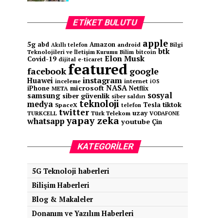
ETIKET BULUTU
apple
5g
abd
Amazon
android
Bilgi
Akıllı telefon
btk
Teknolojileri ve İletişim Kurumu
Bilim
bitcoin
Elon Musk
Covid-19
e-ticaret
dijital
featured
facebook
google
instagram
Huawei
inceleme
internet
iOS
NASA
microsoft
iPhone
Netflix
META
sosyal
samsung
siber güvenlik
siber saldırı
teknoloji
medya
tiktok
Tesla
SpaceX
telefon
twitter
uzay
TURKCELL
Türk Telekom
VODAFONE
yapay zeka
whatsapp
youtube
Çin
KATEGORILER
5G Teknoloji haberleri
Bilişim Haberleri
Blog & Makaleler
Donanım ve Yazılım Haberleri