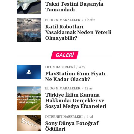
Taksi Testini Başarıyla
Tamamladı
BLOG & MAKALELER
1 hafta
Katil Robotları
Yasaklamak Neden Yeterli
Olmayabilir?
GALERI
OYUN HABERLERI
4 ay
PlayStation 6’nın Fiyatı
Ne Kadar Olacak?
BLOG & MAKALELER
12 ay
Türkiye İklim Kanunu
Hakkında: Gerçekler ve
Sosyal Medya Efsaneleri
İNTERNET HABERLERI
1 yıl
Sony Dünya Fotoğraf
Ödülleri