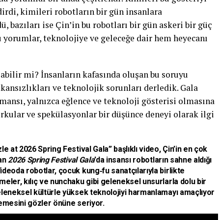
rdi, kimileri robotların bir gün insanlara
, bazıları ise Çin’in bu robotları bir gün askeri bir güç
Bu yorumlar, teknolojiye ve geleceğe dair hem heyecanı
abilir mi? İnsanların kafasında oluşan bu soruyu
kansızlıkları ve teknolojik sorunları derledik. Gala
ansı, yalnızca eğlence ve teknoloji gösterisi olmasına
rkular ve spekülasyonlar bir düşünce deneyi olarak ilgi
le at 2026 Spring Festival Gala”
başlıklı video, Çin’in en çok
lan
2026 Spring Festival Gala
’da insansı robotların sahne aldığı
deoda robotlar, çocuk kung‑fu sanatçılarıyla birlikte
eler, kılıç ve nunchaku gibi geleneksel unsurlarla dolu bir
eleneksel kültürle yüksek teknolojiyi harmanlamayı amaçlıyor
rlemesini gözler önüne seriyor.