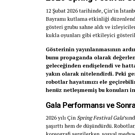
12 Şubat 2026 tarihinde, Çin’in İstan
Bayramı kutlama etkinliği düzenlendi
gösteri grubu sahne aldı ve izleyicil
kukla oyunları gibi etkileyici gösteri
Gösterinin yayınlanmasının ardın
bunu propaganda olarak değerlend
geleceğinden endişelendi ve hatta
yakın olarak nitelendirdi. Peki ge
robotlar hayatımızı ele geçirebil
henüz netleşmemiş bu konuları i
Gala Performansı ve Sonra
2026 yılı Çin
Spring Festival Gala
’sın
şaşırttı hem de düşündürdü. Robotlar,
koreografi sergilerken, sosyal medyad