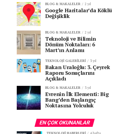
BLOG & MAKALELER
2 yıl
Google Haritalar’da Köklü
Değişiklik
BLOG & MAKALELER
2 yıl
Teknoloji ve Bilimin
Dönüm Noktaları: 6
Mart’ın Anlamı
TEKNOLOJI GALERILERI
3 yıl
Bakan Uraloğlu: 3. Çeyrek
Raporu Sonuçlarını
Açıkladı
BLOG & MAKALELER
3 yıl
Evrenin İlk Elementi: Big
Bang’den Başlangıç
Noktasına Yolculuk
EN ÇOK OKUNANLAR
TEKNOLOJI HABERLERI
4 hafta