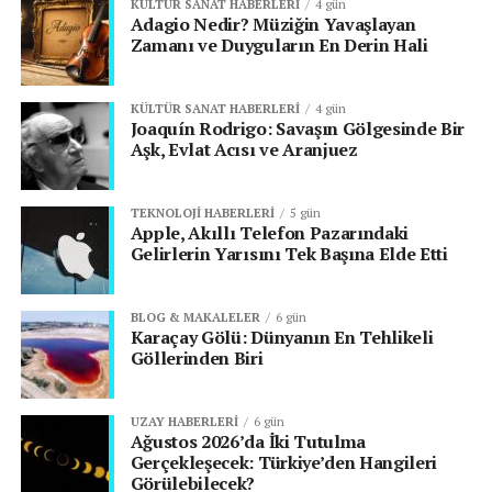
KÜLTÜR SANAT HABERLERI
4 gün
Adagio Nedir? Müziğin Yavaşlayan
Zamanı ve Duyguların En Derin Hali
KÜLTÜR SANAT HABERLERI
4 gün
Joaquín Rodrigo: Savaşın Gölgesinde Bir
Aşk, Evlat Acısı ve Aranjuez
TEKNOLOJI HABERLERI
5 gün
Apple, Akıllı Telefon Pazarındaki
Gelirlerin Yarısını Tek Başına Elde Etti
BLOG & MAKALELER
6 gün
Karaçay Gölü: Dünyanın En Tehlikeli
Göllerinden Biri
UZAY HABERLERI
6 gün
Ağustos 2026’da İki Tutulma
Gerçekleşecek: Türkiye’den Hangileri
Görülebilecek?