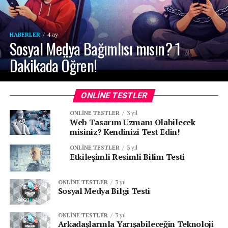
HABERLER
4 ay
Sosyal Medya Bağımlısı mısın? 1
Dakikada Öğren!
ONLINE TESTLER
ONLINE TESTLER
3 yıl
Web Tasarım Uzmanı Olabilecek
misiniz? Kendinizi Test Edin!
ONLINE TESTLER
3 yıl
Etkileşimli Resimli Bilim Testi
ONLINE TESTLER
3 yıl
Sosyal Medya Bilgi Testi
ONLINE TESTLER
3 yıl
Arkadaşlarınla Yarışabileceğin Teknoloji