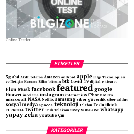
Online Testler
ETIKETLER
apple
5g
abd
Amazon
android
Bilgi Teknolojileri
Akıllı telefon
btk
Covid-19
ve İletişim Kurumu
Bilim
bitcoin
e-ticaret
dijital
featured
facebook
google
Elon Musk
instagram
Huawei
iPhone
inceleme
internet
META
iOS
NASA
samsung
microsoft
siber güvenlik
Netflix
siber saldırı
teknoloji
sosyal medya
tiktok
Tesla
SpaceX
telefon
twitter
whatsapp
uzay
TURKCELL
Türk Telekom
VODAFONE
yapay zeka
youtube
Çin
KATEGORILER