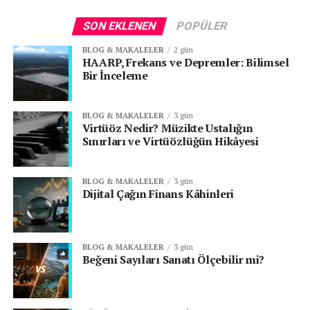
SON EKLENEN
POPÜLER
BLOG & MAKALELER
2 gün
HAARP, Frekans ve Depremler: Bilimsel
Bir İnceleme
BLOG & MAKALELER
3 gün
Virtüöz Nedir? Müzikte Ustalığın
Sınırları ve Virtüözlüğün Hikâyesi
BLOG & MAKALELER
3 gün
Dijital Çağın Finans Kâhinleri
BLOG & MAKALELER
3 gün
Beğeni Sayıları Sanatı Ölçebilir mi?