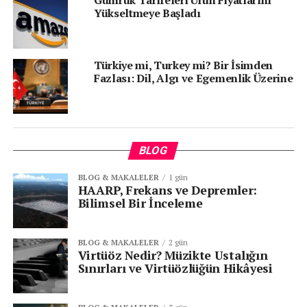
“Avrupa Birliği Konseyi ve Avrupa Parlamentosu’nun 2035 yılına
Yükseltmeye Başladı
kadar tüm yeni araçlarda CO2 emisyonlarının yüzde 100
azaltılması kararı da e-mobilite sektörünün önünü açtı”
şeklinde
konuşan
Üçay Grup Enerji Direktörü
İlgin Eray
, ulaşımın
Türkiye mi, Turkey mi? Bir İsimden
çevresel sürdürülebilirlik üzerindeki etkisiyle ilgili önemli
Fazlası: Dil, Algı ve Egemenlik Üzerine
açıklamalarda bulundu:
BLOG
BLOG & MAKALELER
1 gün
HAARP, Frekans ve Depremler:
Bilimsel Bir İnceleme
BLOG & MAKALELER
2 gün
Virtüöz Nedir? Müzikte Ustalığın
Sınırları ve Virtüözlüğün Hikâyesi