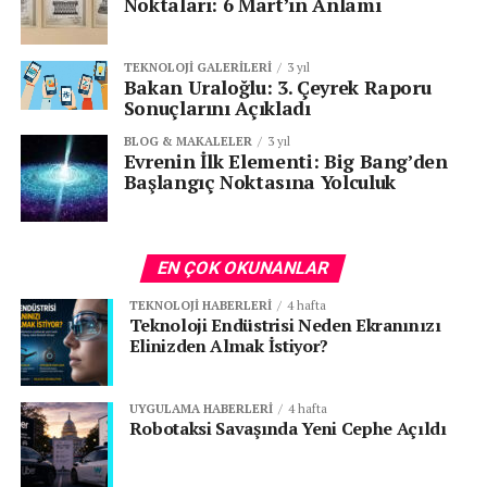
Noktaları: 6 Mart’ın Anlamı
TEKNOLOJI GALERILERI
3 yıl
Bakan Uraloğlu: 3. Çeyrek Raporu
Sonuçlarını Açıkladı
BLOG & MAKALELER
3 yıl
Evrenin İlk Elementi: Big Bang’den
Başlangıç Noktasına Yolculuk
EN ÇOK OKUNANLAR
TEKNOLOJI HABERLERI
4 hafta
Teknoloji Endüstrisi Neden Ekranınızı
Elinizden Almak İstiyor?
UYGULAMA HABERLERI
4 hafta
Robotaksi Savaşında Yeni Cephe Açıldı