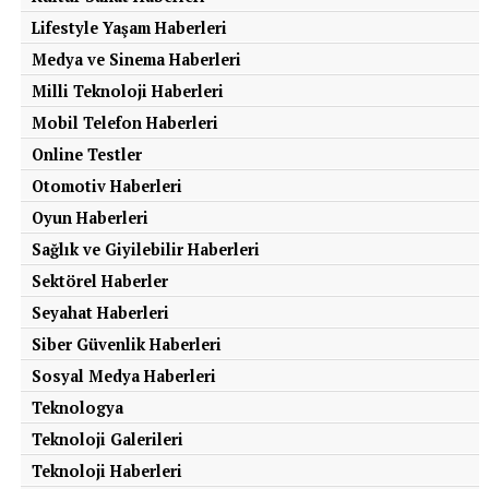
Senin reaksiyonun hangisi?
Lifestyle Yaşam Haberleri
Medya ve Sinema Haberleri
Milli Teknoloji Haberleri
Mobil Telefon Haberleri
Online Testler
Otomotiv Haberleri
KATEGORİLER:
|
Otomotiv Haberleri
|
Oyun Haberleri
Sağlık ve Giyilebilir Haberleri
Sektörel Haberler
ETIKETLER:
ABD
E-MOBILITE
ELEKTRIKLI ARAÇ
ENERJI
MERCEDES-BENZ
NISSAN
OTOMOBIL
Seyahat Haberleri
OTOMOTIV
TESLA
TOGG
TÜRKIYE
VOLKSWAGEN
Siber Güvenlik Haberleri
SONRAKI
Sosyal Medya Haberleri
Hyundai TikTok Yüzünden 9 Milyon Kişiye
Ödeme Yapacak
Teknologya
Teknoloji Galerileri
ÖNCEKI
Elon Musk’tan Reklam Güncellemesi
Teknoloji Haberleri