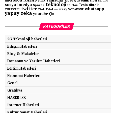
NASA
samsung
microsoft
siber güvenlik
Netflix
siber saldırı
yazılım çalışmalarımızı da tamamladık. Kullanıcılar, IOS ve
teknoloji
sosyal medya
tiktok
Tesla
SpaceX
telefon
Android Market uygulaması üzerinden Elaris uygulamasını
twitter
whatsapp
uzay
TURKCELL
Türk Telekom
VODAFONE
yapay zeka
youtube
indirip, şarj istasyonlarının lokasyonlarını görüntüleyip, QR
Çin
kodunu okutarak işlemlerini kolayca yapabilecekler.
KATEGORILER
Üçay Grup olarak, son kullanıcıya uzanan 23 yıllık deneyimimizi,
e-mobilite alanına da aktarmayı hedefliyoruz. Özellikle Elaris
5G Teknoloji haberleri
uygulamasına üye olan kullanıcılarımıza, e-mobilite dünyası
Bilişim Haberleri
haricinde iklimlendirme ve enerji çözümlerinde de hizmet veren
Blog & Makaleler
bir ağ işletmecisi olarak, farkımızı ortaya koymak
Donanım ve Yazılım Haberleri
istiyoruz”
sözleriyle konuşmasını noktaladı.
Eğitim Haberleri
Ekonomi Haberleri
Genel
Grafikya
HABERLER
İnternet Haberleri
Kültür Sanat Haberleri