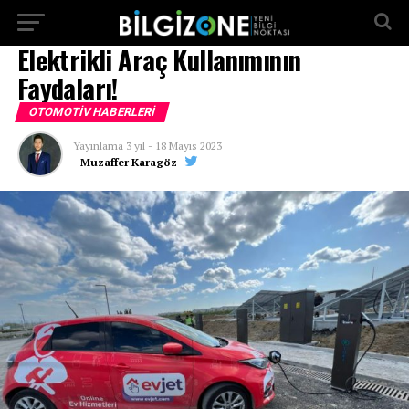
...
Elektrikli Araç Kullanımının
Faydaları!
OTOMOTIV HABERLERI
Yayınlama
3 yıl
-
18 Mayıs 2023
-
Muzaffer Karagöz