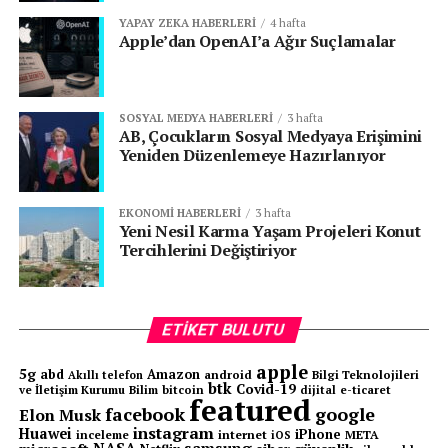
YAPAY ZEKA HABERLERI
4 hafta
Apple’dan OpenAI’a Ağır Suçlamalar
SOSYAL MEDYA HABERLERI
3 hafta
markamız ile EPDK’dan lisans alarak, sayılı şarj ağı işletmecileri
AB, Çocukların Sosyal Medyaya Erişimini
arasında ki yerimizi aldık. Bu alanda Türkiye’nin önde gelen
Yeniden Düzenlemeye Hazırlanıyor
oyuncularından biri olmayı ve sunacağımız operatörlük
hizmetleri ile Türkiye’yi şarj istasyonları ile donatmayı
EKONOMI HABERLERI
3 hafta
hedefliyoruz. Bu kapsamda 47 AC, 3 DC istasyonumuzun
Yeni Nesil Karma Yaşam Projeleri Konut
kurulumu için çalışmalara başladık ve Haziran sonuna kadar
Tercihlerini Değiştiriyor
çalışmalarımızı tamamlamayı planlıyoruz.
“Yazılım çalışmalarımızı tamamladık”
ETIKET BULUTU
ABD menşeli EATON markasının, EVC alanında Türkiye
apple
5g
abd
Amazon
android
Bilgi Teknolojileri
Akıllı telefon
partneriyiz. Bu markayı hem kendi şarj ağımızda hem de diğer
btk
Covid-19
ve İletişim Kurumu
Bilim
bitcoin
e-ticaret
dijital
featured
ağ işletmeci firmaların projelerinde kullanıyoruz. İlk yıl yani 2022
facebook
google
Elon Musk
yılında 300 adet EVC cihazı satışı gerçekleştirdik. Şu an itibariyle
instagram
Huawei
iPhone
inceleme
internet
META
iOS