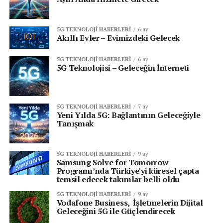
5G TEKNOLOJI HABERLERI
6 ay
Akıllı Evler – Evimizdeki Gelecek
5G TEKNOLOJI HABERLERI
6 ay
5G Teknolojisi – Geleceğin İnterneti
5G TEKNOLOJI HABERLERI
7 ay
Yeni Yılda 5G: Bağlantının Geleceğiyle
Tanışmak
5G TEKNOLOJI HABERLERI
9 ay
Samsung Solve for Tomorrow
Programı’nda Türkiye’yi küresel çapta
temsil edecek takımlar belli oldu
5G TEKNOLOJI HABERLERI
9 ay
Vodafone Business, İşletmelerin Dijital
Geleceğini 5G ile Güçlendirecek