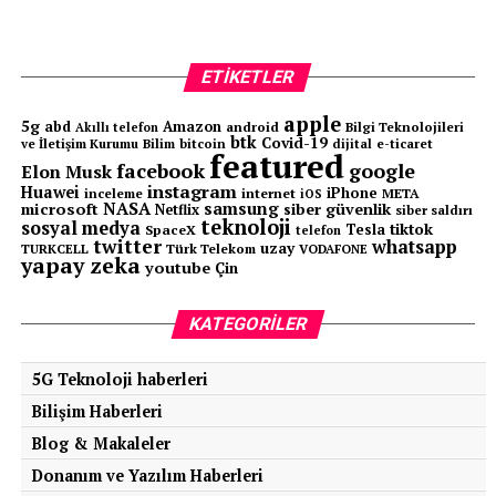
ETIKETLER
apple
5g
abd
Amazon
android
Bilgi Teknolojileri
Akıllı telefon
btk
Covid-19
ve İletişim Kurumu
Bilim
bitcoin
e-ticaret
dijital
featured
facebook
google
Elon Musk
instagram
Huawei
iPhone
inceleme
internet
META
iOS
NASA
samsung
microsoft
siber güvenlik
Netflix
siber saldırı
teknoloji
sosyal medya
tiktok
Tesla
SpaceX
telefon
twitter
whatsapp
uzay
TURKCELL
Türk Telekom
VODAFONE
yapay zeka
youtube
Çin
KATEGORILER
5G Teknoloji haberleri
Bilişim Haberleri
Blog & Makaleler
Donanım ve Yazılım Haberleri