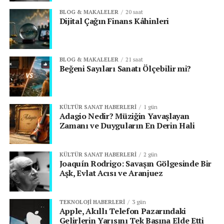
BLOG & MAKALELER
20 saat
Dijital Çağın Finans Kâhinleri
BLOG & MAKALELER
21 saat
Beğeni Sayıları Sanatı Ölçebilir mi?
KÜLTÜR SANAT HABERLERI
1 gün
Adagio Nedir? Müziğin Yavaşlayan
Zamanı ve Duyguların En Derin Hali
KÜLTÜR SANAT HABERLERI
2 gün
Joaquín Rodrigo: Savaşın Gölgesinde Bir
Aşk, Evlat Acısı ve Aranjuez
TEKNOLOJI HABERLERI
3 gün
Apple, Akıllı Telefon Pazarındaki
Gelirlerin Yarısını Tek Başına Elde Etti