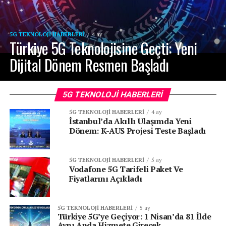
5G TEKNOLOJI HABERLERI
4 ay
Türkiye 5G Teknolojisine Geçti: Yeni
Dijital Dönem Resmen Başladı
5G TEKNOLOJI HABERLERI
5G TEKNOLOJI HABERLERI
4 ay
İstanbul’da Akıllı Ulaşımda Yeni
Dönem: K-AUS Projesi Teste Başladı
5G TEKNOLOJI HABERLERI
5 ay
Vodafone 5G Tarifeli Paket Ve
Fiyatlarını Açıkladı
5G TEKNOLOJI HABERLERI
5 ay
Türkiye 5G’ye Geçiyor: 1 Nisan’da 81 İlde
Aynı Anda Hizmete Girecek