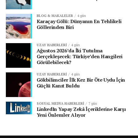
BLOG & MAKALELER
4 gün
Karaçay Gölü: Dünyanın En Tehlikeli
Göllerinden Biri
UZAY HABERLERI
4 gün
Ağustos 2026’da İki Tutulma
Gerçekleşecek: Türkiye’den Hangileri
Görülebilecek?
UZAY HABERLERI
4 gün
Gökbilimciler İlk Kez Bir Öte Uydu İçin
Güçlü Kanıt Buldu
SOSYAL MEDYA HABERLERI
7 gün
LinkedIn Yapay Zekâ İçeriklerine Karşı
Yeni Önlemler Alıyor