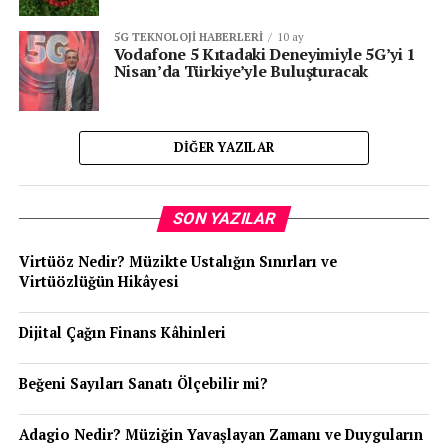
5G TEKNOLOJI HABERLERI
10 ay
Vodafone 5 Kıtadaki Deneyimiyle 5G’yi 1
Nisan’da Türkiye’yle Buluşturacak
DIĞER YAZILAR
SON YAZILAR
Virtüöz Nedir? Müzikte Ustalığın Sınırları ve
Virtüözlüğün Hikâyesi
Dijital Çağın Finans Kâhinleri
Beğeni Sayıları Sanatı Ölçebilir mi?
Adagio Nedir? Müziğin Yavaşlayan Zamanı ve Duyguların