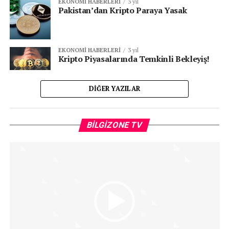
EKONOMI HABERLERI
3 yıl
Pakistan’dan Kripto Paraya Yasak
EKONOMI HABERLERI
3 yıl
Kripto Piyasalarında Temkinli Bekleyiş!
DIĞER YAZILAR
Vi
BILGIZONE TV
oy