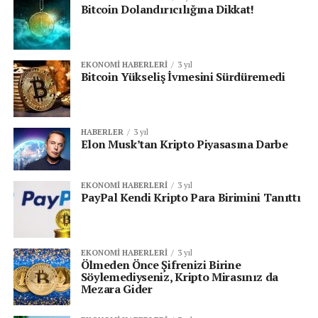
Bitcoin Dolandırıcılığına Dikkat!
EKONOMI HABERLERI
3 yıl
Bitcoin Yükseliş İvmesini Sürdüremedi
HABERLER
3 yıl
Elon Musk’tan Kripto Piyasasına Darbe
EKONOMI HABERLERI
3 yıl
PayPal Kendi Kripto Para Birimini Tanıttı
EKONOMI HABERLERI
3 yıl
Ölmeden Önce Şifrenizi Birine
Söylemediyseniz, Kripto Mirasınız da
Mezara Gider