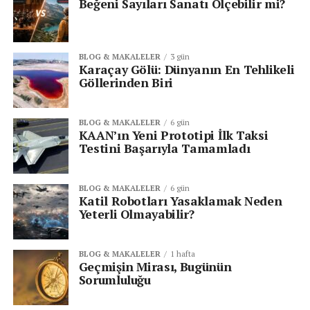
Beğeni Sayıları Sanatı Ölçebilir mi?
BLOG & MAKALELER
3 gün
Karaçay Gölü: Dünyanın En Tehlikeli
Göllerinden Biri
BLOG & MAKALELER
6 gün
KAAN’ın Yeni Prototipi İlk Taksi
Testini Başarıyla Tamamladı
BLOG & MAKALELER
6 gün
Katil Robotları Yasaklamak Neden
Yeterli Olmayabilir?
BLOG & MAKALELER
1 hafta
Geçmişin Mirası, Bugünün
Sorumluluğu