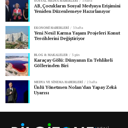
SOSYAL MEDYA HABERLERI
3 hafta
AB, Çocukların Sosyal Medyaya Erişimini
Yeniden Düzenlemeye Hazırlanıyor
EKONOMI HABERLERI
3 hafta
Yeni Nesil Karma Yaşam Projeleri Konut
Tercihlerini Değiştiriyor
BLOG & MAKALELER
3 gün
Karaçay Gölü: Dünyanın En Tehlikeli
Göllerinden Biri
MEDYA VE SINEMA HABERLERI
2 hafta
Ünlü Yönetmen Nolan’dan Yapay Zekâ
Uyarısı