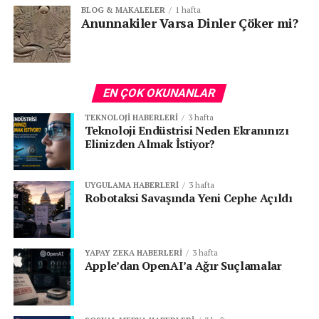
BLOG & MAKALELER
1 hafta
Anunnakiler Varsa Dinler Çöker mi?
EN ÇOK OKUNANLAR
TEKNOLOJI HABERLERI
3 hafta
Teknoloji Endüstrisi Neden Ekranınızı
Elinizden Almak İstiyor?
UYGULAMA HABERLERI
3 hafta
Robotaksi Savaşında Yeni Cephe Açıldı
YAPAY ZEKA HABERLERI
3 hafta
Apple’dan OpenAI’a Ağır Suçlamalar