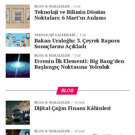
BLOG & MAKALELER
2 yıl
Teknoloji ve Bilimin Dönüm
Noktaları: 6 Mart’ın Anlamı
TEKNOLOJI GALERILERI
3 yıl
Bakan Uraloğlu: 3. Çeyrek Raporu
Sonuçlarını Açıkladı
BLOG & MAKALELER
3 yıl
Evrenin İlk Elementi: Big Bang’den
Başlangıç Noktasına Yolculuk
BLOG
BLOG & MAKALELER
10 saat
Dijital Çağın Finans Kâhinleri
BLOG & MAKALELER
10 saat