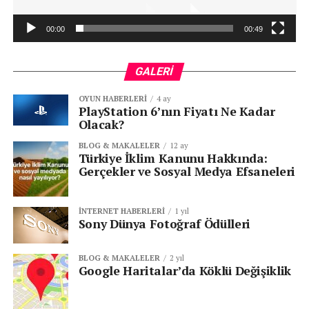
00:00
00:49
GALERI
OYUN HABERLERI
4 ay
PlayStation 6’nın Fiyatı Ne Kadar
Olacak?
BLOG & MAKALELER
12 ay
Türkiye İklim Kanunu Hakkında:
Gerçekler ve Sosyal Medya Efsaneleri
İNTERNET HABERLERI
1 yıl
Sony Dünya Fotoğraf Ödülleri
BLOG & MAKALELER
2 yıl
Google Haritalar’da Köklü Değişiklik