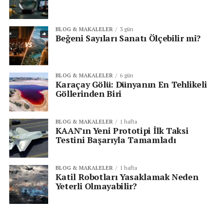
ÖNCEKI
Instagram Zorunlu Reklam İzletmeyi Test
Ediyor
BLOG & MAKALELER
3 gün
Beğeni Sayıları Sanatı Ölçebilir mi?
BLOG & MAKALELER
6 gün
Karaçay Gölü: Dünyanın En Tehlikeli
Göllerinden Biri
BLOG & MAKALELER
1 hafta
KAAN’ın Yeni Prototipi İlk Taksi
Testini Başarıyla Tamamladı
BLOG & MAKALELER
1 hafta
Katil Robotları Yasaklamak Neden
Yeterli Olmayabilir?