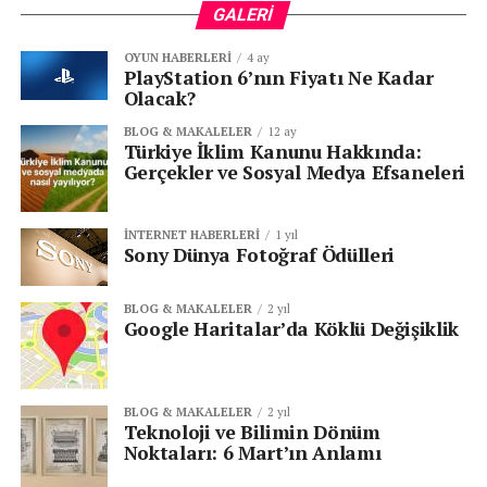
GALERI
OYUN HABERLERI
4 ay
PlayStation 6’nın Fiyatı Ne Kadar
Olacak?
BLOG & MAKALELER
12 ay
Türkiye İklim Kanunu Hakkında:
Gerçekler ve Sosyal Medya Efsaneleri
İNTERNET HABERLERI
1 yıl
Sony Dünya Fotoğraf Ödülleri
BLOG & MAKALELER
2 yıl
Google Haritalar’da Köklü Değişiklik
BLOG & MAKALELER
2 yıl
Teknoloji ve Bilimin Dönüm
Noktaları: 6 Mart’ın Anlamı