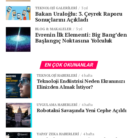
TEKNOLOJI GALERILERI
3 yıl
Bakan Uraloğlu: 3. Çeyrek Raporu
Sonuçlarını Açıkladı
BLOG & MAKALELER
3 yıl
Evrenin İlk Elementi: Big Bang’den
Başlangıç Noktasına Yolculuk
EN ÇOK OKUNANLAR
TEKNOLOJI HABERLERI
4 hafta
Teknoloji Endüstrisi Neden Ekranınızı
Elinizden Almak İstiyor?
UYGULAMA HABERLERI
4 hafta
Robotaksi Savaşında Yeni Cephe Açıldı
YAPAY ZEKA HABERLERI
4 hafta