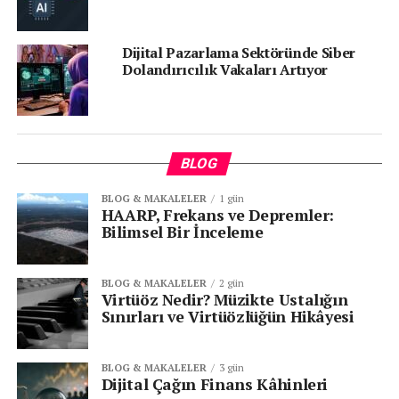
Dijital Pazarlama Sektöründe Siber
Senin reaksiyonun hangisi?
Dolandırıcılık Vakaları Artıyor
1
BLOG
BLOG & MAKALELER
1 gün
HAARP, Frekans ve Depremler:
Bilimsel Bir İnceleme
KATEGORİLER:
|
Sosyal Medya Haberleri
|
BLOG & MAKALELER
2 gün
Virtüöz Nedir? Müzikte Ustalığın
ETIKETLER:
YOUTUBE
Sınırları ve Virtüözlüğün Hikâyesi
SONRAKI
Sosyal Medya Platformu X, TikTok Ve
BLOG & MAKALELER
3 gün
Instagram’a Rakip Olacak
Dijital Çağın Finans Kâhinleri