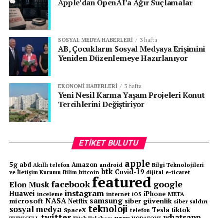
Apple’dan OpenAI’a Ağır Suçlamalar
SOSYAL MEDYA HABERLERI
3 hafta
AB, Çocukların Sosyal Medyaya Erişimini
Yeniden Düzenlemeye Hazırlanıyor
EKONOMI HABERLERI
3 hafta
Yeni Nesil Karma Yaşam Projeleri Konut
Tercihlerini Değiştiriyor
ETIKET BULUTU
apple
5g
abd
Amazon
android
Bilgi Teknolojileri
Akıllı telefon
btk
Covid-19
ve İletişim Kurumu
Bilim
bitcoin
e-ticaret
dijital
featured
facebook
google
Elon Musk
instagram
Huawei
iPhone
inceleme
internet
META
iOS
NASA
samsung
microsoft
siber güvenlik
Netflix
siber saldırı
teknoloji
sosyal medya
tiktok
Tesla
SpaceX
telefon
twitter
whatsapp