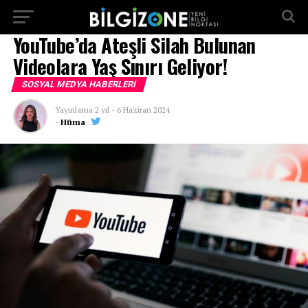
...
YouTube’da Ateşli Silah Bulunan
Videolara Yaş Sınırı Geliyor!
SOSYAL MEDYA HABERLERI
Yayınlama
2 yıl
-
6 Haziran 2024
-
Hüma