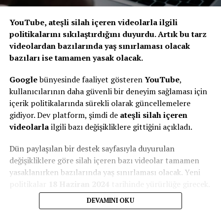
YouTube, ateşli silah içeren videolarla ilgili
politikalarını sıkılaştırdığını duyurdu. Artık bu tarz
videolardan bazılarında yaş sınırlaması olacak
bazıları ise tamamen yasak olacak.
Google
bünyesinde faaliyet gösteren
YouTube
,
kullanıcılarının daha güvenli bir deneyim sağlaması için
içerik politikalarında sürekli olarak güncellemelere
gidiyor. Dev platform, şimdi de
ateşli silah içeren
videolarla
ilgili bazı değişikliklere gittiğini açıkladı.
Dün paylaşılan bir destek sayfasıyla duyurulan
değişikliklere göre silah içeren bazı videolar tamamen
yasaklanırken bazılarında yaş sınırlaması olacak. Yeni
politikalar
18 Haziran 2024
tarihinde yürürlüğe girecek.
DEVAMINI OKU