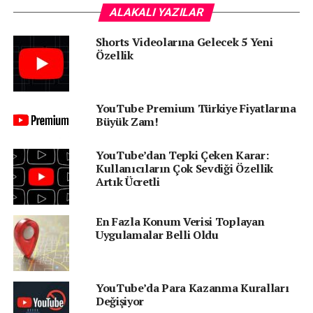
YouTube’un açıklamasına göre ev yapımı silahlar,
ALAKALI YAZILAR
otomatik silahlar ve belli ateşli silah aksesuarların
Shorts Videolarına Gelecek 5 Yeni
(susturucu gibi) kullanımını içeren içeriklerde yaş
Özellik
sınırlaması olacak. Bu videolar,
18 yaş altı kullanıcılar
tarafından izlenemeyecek.
Bir diğer yeni önlem ise silahların emniyetlerinin nasıl
YouTube Premium Türkiye Fiyatlarına
Büyük Zam!
açıldığını gösteren videolarla alakalı. Bu tarz videoların
YouTube üzerinden paylaşımı tamamen yasaklanmış
YouTube’dan Tepki Çeken Karar:
olacak. Bu önlemlerin sadece
gerçek silahları
Kullanıcıların Çok Sevdiği Özellik
kapsadığını belirtelim. Platformda ateşli silah içeren
Artık Ücretli
canlı yayınlara izin verilmediğini de ekleyelim.
En Fazla Konum Verisi Toplayan
Yeni politikalar,
oyunlar veya filmler
gibi şeyleri
Uygulamalar Belli Oldu
içermiyor. Aynı zamanda kolluk kuvvetleri videoları gibi
içeriklere de istisna uygulanabilecek.
YouTube’da Para Kazanma Kuralları
Değişiyor