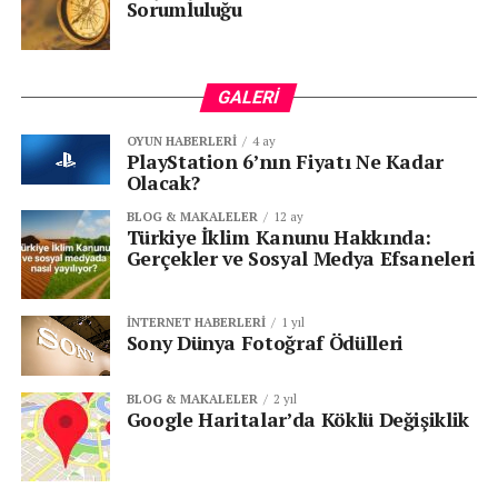
ENDÜSTRIYEL DÖNÜŞÜM
IOT
MOBIL OPERATÖR
Sorumluluğu
TEKNOLOJI YATIRIMI
TELEKOMÜNIKASYON
VODAFONE
SONRAKI
Geleceğin Teknolojileri “Generation Next
GALERI
Summit”te Masaya Yatırıldı
OYUN HABERLERI
4 ay
ÖNCEKI
PlayStation 6’nın Fiyatı Ne Kadar
Algoritmaları Okuyan Alfa Kuşağı
Olacak?
Pazarlamanın Merkezinde
BLOG & MAKALELER
12 ay
Türkiye İklim Kanunu Hakkında:
Gerçekler ve Sosyal Medya Efsaneleri
İNTERNET HABERLERI
1 yıl
Sony Dünya Fotoğraf Ödülleri
BLOG & MAKALELER
2 yıl
Google Haritalar’da Köklü Değişiklik