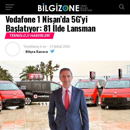
...
Vodafone 1 Nisan’da 5G’yi
Başlatıyor: 81 İlde Lansman
TEKNOLOJI HABERLERI
Yayınlama
6 ay
-
13 Şubat 2026
-
Büşra Karaca