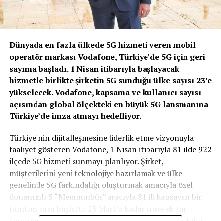
Dünyada en fazla ülkede 5G hizmeti veren mobil
operatör markası
Vodafone
, Türkiye’de 5G için geri
sayıma başladı. 1 Nisan itibarıyla başlayacak
hizmetle birlikte şirketin 5G sunduğu ülke sayısı 23’e
yükselecek. Vodafone, kapsama ve kullanıcı sayısı
açısından global ölçekteki en büyük 5G lansmanına
Türkiye’de imza atmayı hedefliyor.
Türkiye’nin dijitalleşmesine liderlik etme vizyonuyla
faaliyet gösteren Vodafone, 1 Nisan itibarıyla 81 ilde 922
ilçede 5G hizmeti sunmayı planlıyor. Şirket,
müşterilerini yeni teknolojiye hazırlamak ve ülke
genelinde 5G farkındalığı oluşturmak amacıyla özel
donanımlı 5 “Memnunbüs” aracıyla 81 ili kapsayan bir
tanıtım turu başlattı. 25 Mart’a kadar sürecek tur
kapsamında vatandaşlara 5G teknolojisi hakkında bilgi