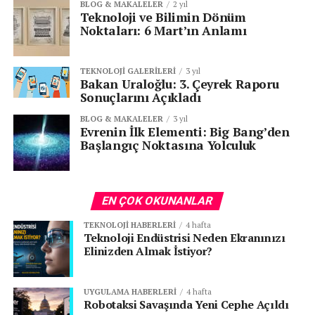
BLOG & MAKALELER
2 yıl
Teknoloji ve Bilimin Dönüm
Noktaları: 6 Mart’ın Anlamı
TEKNOLOJI GALERILERI
3 yıl
Bakan Uraloğlu: 3. Çeyrek Raporu
Sonuçlarını Açıkladı
BLOG & MAKALELER
3 yıl
Evrenin İlk Elementi: Big Bang’den
Başlangıç Noktasına Yolculuk
EN ÇOK OKUNANLAR
TEKNOLOJI HABERLERI
4 hafta
Teknoloji Endüstrisi Neden Ekranınızı
Elinizden Almak İstiyor?
UYGULAMA HABERLERI
4 hafta
Robotaksi Savaşında Yeni Cephe Açıldı