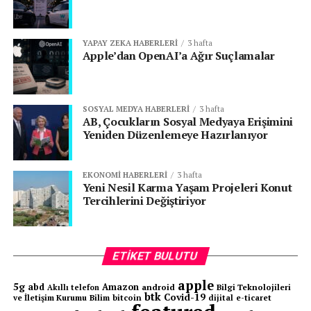
YAPAY ZEKA HABERLERI
3 hafta
Apple’dan OpenAI’a Ağır Suçlamalar
SOSYAL MEDYA HABERLERI
3 hafta
AB, Çocukların Sosyal Medyaya Erişimini
Yeniden Düzenlemeye Hazırlanıyor
EKONOMI HABERLERI
3 hafta
Yeni Nesil Karma Yaşam Projeleri Konut
Tercihlerini Değiştiriyor
ETIKET BULUTU
apple
5g
abd
Amazon
android
Bilgi Teknolojileri
Akıllı telefon
btk
Covid-19
ve İletişim Kurumu
Bilim
bitcoin
e-ticaret
dijital