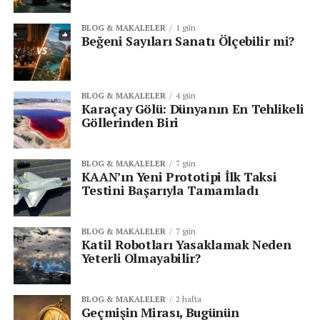
Vodafone, güçlü altyapı yatırımlarıyla 5G’nin
BLOG & MAKALELER
1 gün
Beğeni Sayıları Sanatı Ölçebilir mi?
sağlayacağı hız ve kapasite artışını hem bireysel hem de
kurumsal müşterilerine sunmayı hedefliyor.
BLOG & MAKALELER
4 gün
Karaçay Gölü: Dünyanın En Tehlikeli
Senin reaksiyonun hangisi?
Göllerinden Biri
BLOG & MAKALELER
7 gün
KAAN’ın Yeni Prototipi İlk Taksi
Testini Başarıyla Tamamladı
BLOG & MAKALELER
7 gün
Katil Robotları Yasaklamak Neden
KATEGORİLER:
|
Teknoloji Haberleri
|
Yeterli Olmayabilir?
ETIKETLER:
5G
5G ALTYAPI
5G LANSMANI
BLOG & MAKALELER
2 hafta
Geçmişin Mirası, Bugünün
AKILLI TELEFON KAMPANYASI
DIJITAL DÖNÜŞÜM