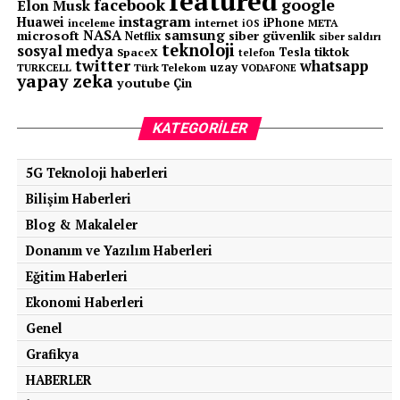
featured
facebook
google
Elon Musk
instagram
Huawei
iPhone
inceleme
internet
META
iOS
NASA
samsung
microsoft
siber güvenlik
Netflix
siber saldırı
teknoloji
sosyal medya
tiktok
Tesla
SpaceX
telefon
twitter
whatsapp
uzay
TURKCELL
Türk Telekom
VODAFONE
yapay zeka
youtube
Çin
KATEGORILER
5G Teknoloji haberleri
Bilişim Haberleri
Blog & Makaleler
Donanım ve Yazılım Haberleri
Eğitim Haberleri
Ekonomi Haberleri
Genel
Grafikya
HABERLER