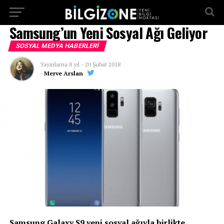
...
Samsung’un Yeni Sosyal Ağı Geliyor
SOSYAL MEDYA HABERLERI
Yayınlama
8 yıl
-
20 Şubat 2018
-
Merve Arslan
Samsung Galaxy S9 yeni sosyal ağıyla birlikte