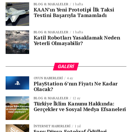
BLOG & MAKALELER
1 hafta
KAAN’ın Yeni Prototipi İlk Taksi
Testini Başarıyla Tamamladı
BLOG & MAKALELER
1 hafta
Katil Robotları Yasaklamak Neden
Yeterli Olmayabilir?
GALERI
OYUN HABERLERI
4 ay
PlayStation 6’nın Fiyatı Ne Kadar
Olacak?
BLOG & MAKALELER
12 ay
Türkiye İklim Kanunu Hakkında:
Gerçekler ve Sosyal Medya Efsaneleri
İNTERNET HABERLERI
1 yıl
Sony Dünya Fotoğraf Ödülleri