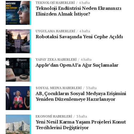
TEKNOLOJI HABERLERI
4 hafta
Teknoloji Endüstrisi Neden Ekranınızı
Elinizden Almak İstiyor?
UYGULAMA HABERLERI
4 hafta
Robotaksi Savaşında Yeni Cephe Açıldı
YAPAY ZEKA HABERLERI
4 hafta
Apple’dan OpenAI’a Ağır Suçlamalar
SOSYAL MEDYA HABERLERI
3 hafta
AB, Çocukların Sosyal Medyaya Erişimini
Yeniden Düzenlemeye Hazırlanıyor
EKONOMI HABERLERI
3 hafta
Yeni Nesil Karma Yaşam Projeleri Konut
Tercihlerini Değiştiriyor