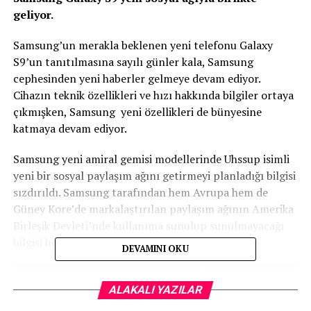
geliyor.
Samsung’un merakla beklenen yeni telefonu Galaxy
S9’un tanıtılmasına sayılı günler kala, Samsung
cephesinden yeni haberler gelmeye devam ediyor.
Cihazın teknik özellikleri ve hızı hakkında bilgiler ortaya
çıkmışken, Samsung yeni özellikleri de bünyesine
katmaya devam ediyor.
Samsung yeni amiral gemisi modellerinde Uhssup isimli
yeni bir sosyal paylaşım ağını getirmeyi planladığı bilgisi
sızdırıldı. Samsung tarafından hem Avrupa hem de
Güney Kore’de markalaştırılan paylaşım ağının Amerika
Birleşik Devleti’nde kullanıma sunulup sunulmayacağı
bilgisi henüz paylaşılmadı.
DEVAMINI OKU
ALAKALI YAZILAR