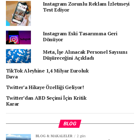
Instagram Zorunlu Reklam İzletmeyi
Test Ediyor
Instagram Eski Tasarımına Geri
Dönüyor
Meta, İşe Alınacak Personel Sayısını
Düşüreceğini Açıkladı
TikTok Aleyhine 1,4 Milyar Euroluk
Uhssup gerçek zamanlı olarak konum paylaşımı
Dava
yapılmasını ve kullanıcıların mesaj gönderip almalarını
Twitter’a Hikaye Özelliği Geliyor!
sağlayacak. Samsung’un yeni sosyal medya platformu
Uhssup’un kullanım oranlarına ve sunulacak yeniliklere
Twitter’dan ABD Seçimi İçin Kritik
Karar
bakmaksızın devam etmekte kararlı olduğu gelen bilgiler
arasında. Uhssup’un 19 Mart tarihinde resmi olarak
tanıtılması bekleniyor.
BLOG
BLOG & MAKALELER
2 gün