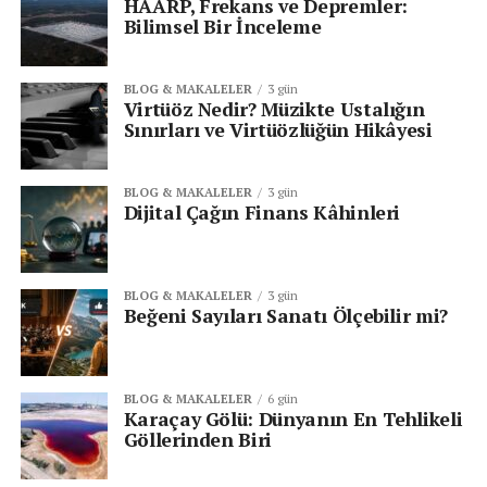
HAARP, Frekans ve Depremler:
Senin reaksiyonun hangisi?
Bilimsel Bir İnceleme
BLOG & MAKALELER
3 gün
Virtüöz Nedir? Müzikte Ustalığın
Sınırları ve Virtüözlüğün Hikâyesi
BLOG & MAKALELER
3 gün
Dijital Çağın Finans Kâhinleri
KATEGORİLER:
|
Sosyal Medya Haberleri
|
BLOG & MAKALELER
3 gün
ETIKETLER:
SAMSUNG GALAXY S9
Beğeni Sayıları Sanatı Ölçebilir mi?
SAMSUNG GALAXY S9 ÇIKIŞ TARIHI
SAMSUNG GALAXY S9 NE ZAMAN ÇIKACAK
SAMSUNG UHSSUP
SOSYAL MEDYA PLATFORMU
UHSSUP
SONRAKI
BLOG & MAKALELER
6 gün
Snapchat’in Yeni Tasarımı Sınıfta Kaldı
Karaçay Gölü: Dünyanın En Tehlikeli
Göllerinden Biri
ÖNCEKI
Skype’taki Büyük Zafiyet Çözülemiyor