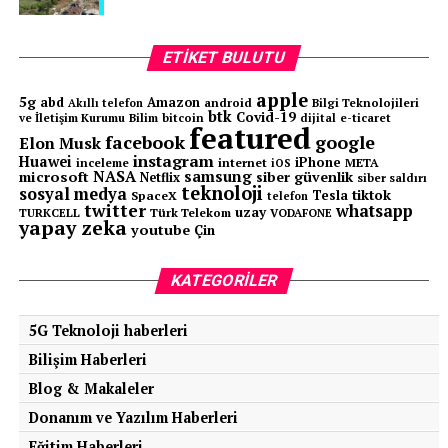
ETIKET BULUTU
apple
5g
abd
Amazon
android
Bilgi Teknolojileri
Akıllı telefon
btk
Covid-19
ve İletişim Kurumu
Bilim
bitcoin
e-ticaret
dijital
featured
facebook
google
Elon Musk
instagram
Huawei
iPhone
inceleme
internet
META
iOS
NASA
samsung
microsoft
siber güvenlik
Netflix
siber saldırı
teknoloji
sosyal medya
tiktok
Tesla
SpaceX
telefon
twitter
whatsapp
uzay
TURKCELL
Türk Telekom
VODAFONE
yapay zeka
youtube
Çin
KATEGORILER
5G Teknoloji haberleri
Bilişim Haberleri
Blog & Makaleler
Donanım ve Yazılım Haberleri
Eğitim Haberleri