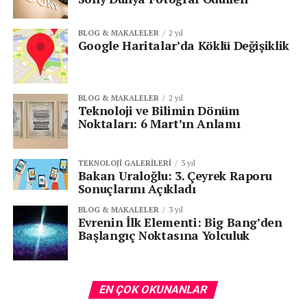
BLOG & MAKALELER
2 yıl
Google Haritalar’da Köklü Değişiklik
BLOG & MAKALELER
2 yıl
Teknoloji ve Bilimin Dönüm
Noktaları: 6 Mart’ın Anlamı
TEKNOLOJI GALERILERI
3 yıl
Bakan Uraloğlu: 3. Çeyrek Raporu
Sonuçlarını Açıkladı
BLOG & MAKALELER
3 yıl
Evrenin İlk Elementi: Big Bang’den
Başlangıç Noktasına Yolculuk
EN ÇOK OKUNANLAR