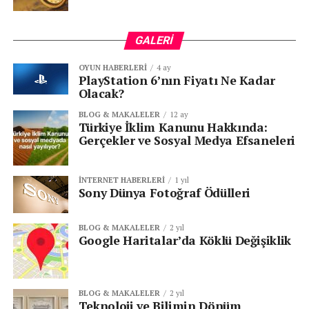
|
Teknoloji Haberleri
|
GALERI
ETIKETLER:
BİLİŞİM
DIJITALDÖNÜŞÜM
HACK
OYUN HABERLERI
4 ay
İNTERNETGÜVENLIĞI
MICROSOFT
SIBERGÜVENLIK
PlayStation 6’nın Fiyatı Ne Kadar
TEKNOLOJI
VERIIHLALI
YAPAYZEKA
YAZILIM
Olacak?
BLOG & MAKALELER
12 ay
SONRAKI
Türkiye İklim Kanunu Hakkında:
Tesla Kazası Otopilot Tartışmalarını Yeniden
Gerçekler ve Sosyal Medya Efsaneleri
Alevlendirdi
ÖNCEKI
Apple’ın Gizlilik Hamlesi Neler Getirecek?
İNTERNET HABERLERI
1 yıl
Sony Dünya Fotoğraf Ödülleri
BLOG & MAKALELER
2 yıl
Google Haritalar’da Köklü Değişiklik
BLOG & MAKALELER
2 yıl
Teknoloji ve Bilimin Dönüm