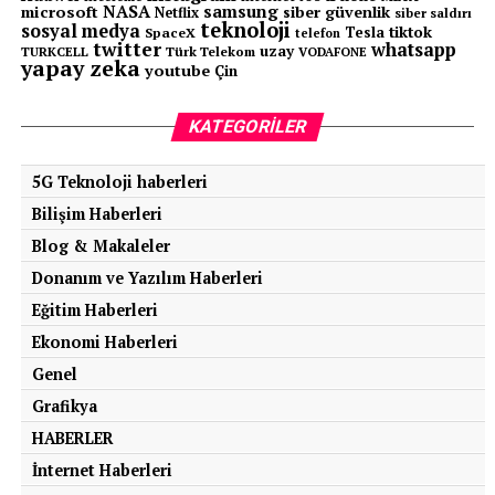
NASA
samsung
microsoft
siber güvenlik
Netflix
siber saldırı
teknoloji
sosyal medya
tiktok
Tesla
SpaceX
telefon
twitter
whatsapp
uzay
TURKCELL
Türk Telekom
VODAFONE
yapay zeka
youtube
Çin
KATEGORILER
5G Teknoloji haberleri
Bilişim Haberleri
Blog & Makaleler
Donanım ve Yazılım Haberleri
Eğitim Haberleri
Ekonomi Haberleri
Genel
Grafikya
HABERLER
İnternet Haberleri