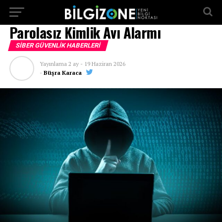
...
Parolasız Kimlik Avı Alarmı
SIBER GÜVENLIK HABERLERI
Yayınlama
2 ay
-
19 Haziran 2026
-
Büşra Karaca