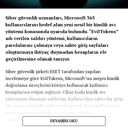
Siber güvenlik uzmanları, Microsoft 365
kullanıcılarını hedef alan yeni nesil bir kimlik avı
yöntemi konusunda uyarıda bulundu. “EvilTokens”
adı verilen saldırı yöntemi, kullanıcıların
parolalarını çalmaya veya sahte giriş sayfaları
oluşturmaya ihtiyaç duymadan hesapların ele
geçirilmesine olanak tanıyor.
Siber güvenlik şirketi ESET tarafından yapılan
incelemeye göre EvilTokens, Microsoft’un meşru kimlik
doğrulama süreçlerini kötüye kullanarak kullanıcı
hesaplarına erişim sağlıyor. Cihaz kodu kimlik avı
yöntemine dayanan saldırılar, kullanıcıları sahte bir giriş
ekranına yönlendirmek yerine gerçek Microsoft oturum
açma sayfasında kimlik doğrulama işlemini
tamamlamaya ikna ediyor.
DEVAMINI OKU