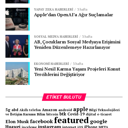
YAPAY ZEKA HABERLERI
3 hafta
Apple’dan OpenAI’a Ağır Suçlamalar
SOSYAL MEDYA HABERLERI
3 hafta
AB, Çocukların Sosyal Medyaya Erişimini
Yeniden Düzenlemeye Hazırlanıyor
EKONOMI HABERLERI
3 hafta
Yeni Nesil Karma Yaşam Projeleri Konut
Tercihlerini Değiştiriyor
ETIKET BULUTU
apple
5g
abd
Amazon
android
Bilgi Teknolojileri
Akıllı telefon
btk
Covid-19
ve İletişim Kurumu
Bilim
bitcoin
e-ticaret
dijital
featured
facebook
google
Elon Musk
instagram
Huawei
iPhone
inceleme
internet
META
iOS