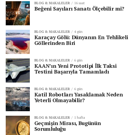
göre düzenlemeleri tavsiye ediliyor.
BLOG & MAKALELER
16 saat
Beğeni Sayıları Sanatı Ölçebilir mi?
Siber güvenlik uzmanları, modern kimlik avı
saldırılarının artık her zaman parola çalmaya
dayanmadığını, kullanıcıların gerçek platformlarda
BLOG & MAKALELER
4 gün
Karaçay Gölü: Dünyanın En Tehlikeli
gerçekleştirdiği işlemlerin de kötü niyetli kişiler
Göllerinden Biri
tarafından istismar edilebildiğini belirterek dikkatli
olunması gerektiği uyarısında bulunuyor.
BLOG & MAKALELER
6 gün
KAAN’ın Yeni Prototipi İlk Taksi
Testini Başarıyla Tamamladı
Senin reaksiyonun hangisi?
BLOG & MAKALELER
6 gün
Katil Robotları Yasaklamak Neden
Yeterli Olmayabilir?
BLOG & MAKALELER
1 hafta
Geçmişin Mirası, Bugünün
Sorumluluğu
KATEGORİLER:
|
Siber Güvenlik Haberleri
|