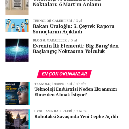
Noktaları: 6 Mart’ın Anlamı
TEKNOLOJI GALERILERI
3 yıl
Bakan Uraloğlu: 3. Çeyrek Raporu
Sonuçlarını Açıkladı
BLOG & MAKALELER
3 yıl
Evrenin İlk Elementi: Big Bang’den
Başlangıç Noktasına Yolculuk
EN ÇOK OKUNANLAR
TEKNOLOJI HABERLERI
4 hafta
Teknoloji Endüstrisi Neden Ekranınızı
Elinizden Almak İstiyor?
UYGULAMA HABERLERI
3 hafta
Robotaksi Savaşında Yeni Cephe Açıldı