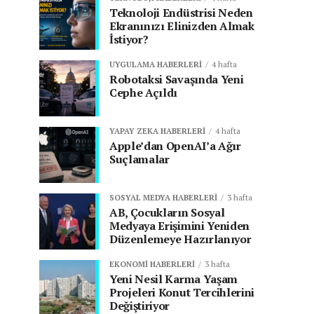
Teknoloji Endüstrisi Neden
Ekranınızı Elinizden Almak
İstiyor?
UYGULAMA HABERLERI
4 hafta
Robotaksi Savaşında Yeni
Cephe Açıldı
YAPAY ZEKA HABERLERI
4 hafta
Apple’dan OpenAI’a Ağır
Suçlamalar
SOSYAL MEDYA HABERLERI
3 hafta
AB, Çocukların Sosyal
Medyaya Erişimini Yeniden
Düzenlemeye Hazırlanıyor
EKONOMI HABERLERI
3 hafta
Yeni Nesil Karma Yaşam
Projeleri Konut Tercihlerini
Değiştiriyor