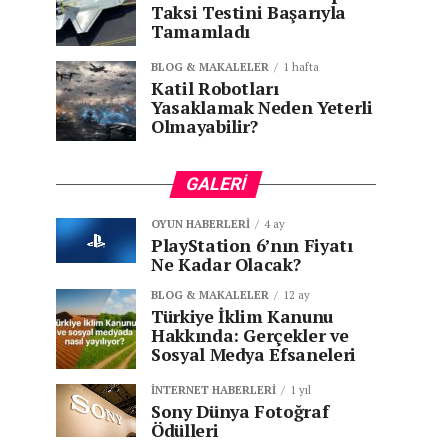
Taksi Testini Başarıyla
Tamamladı
BLOG & MAKALELER
1 hafta
Katil Robotları
Yasaklamak Neden Yeterli
Olmayabilir?
GALERI
OYUN HABERLERI
4 ay
PlayStation 6’nın Fiyatı
Ne Kadar Olacak?
BLOG & MAKALELER
12 ay
Türkiye İklim Kanunu
Hakkında: Gerçekler ve
Sosyal Medya Efsaneleri
İNTERNET HABERLERI
1 yıl
Sony Dünya Fotoğraf
Ödülleri