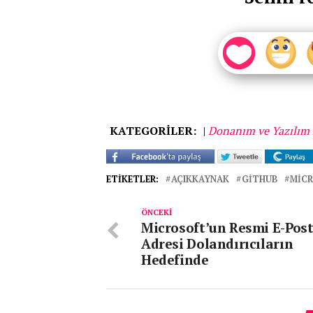
KATEGORİLER:
|
Donanım ve Yazılım 
ETIKETLER:
AÇIKKAYNAK
GITHUB
MIC
ÖNCEKI
Microsoft’un Resmi E-Pos
Adresi Dolandırıcıların
Hedefinde