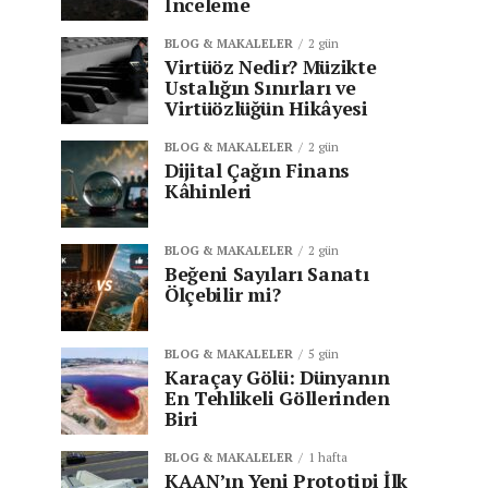
İnceleme
BLOG & MAKALELER
2 gün
Virtüöz Nedir? Müzikte
Ustalığın Sınırları ve
Virtüözlüğün Hikâyesi
BLOG & MAKALELER
2 gün
Dijital Çağın Finans
Kâhinleri
BLOG & MAKALELER
2 gün
Beğeni Sayıları Sanatı
Ölçebilir mi?
BLOG & MAKALELER
5 gün
Karaçay Gölü: Dünyanın
En Tehlikeli Göllerinden
Biri
BLOG & MAKALELER
1 hafta
KAAN’ın Yeni Prototipi İlk