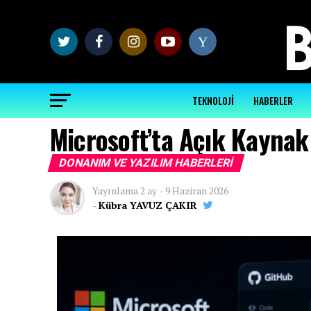
Y
TEKNOLOJİ
HABERLER
Microsoft’ta Açık Kaynak
DONANIM VE YAZILIM HABERLERI
Yayınlama
2 ay
-
9 Haziran 2026
-
Kübra YAVUZ ÇAKIR