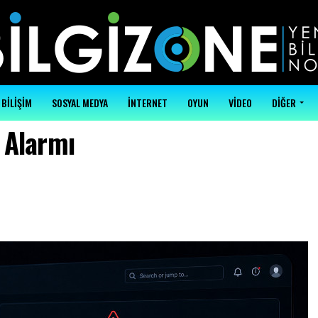
BİLİŞİM
SOSYAL MEDYA
İNTERNET
OYUN
VİDEO
DİĞER
 Alarmı