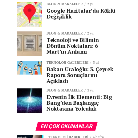
BLOG & MAKALELER
2 yıl
Google Haritalar’da Köklü
Değişiklik
BLOG & MAKALELER
2 yıl
Teknoloji ve Bilimin
Dönüm Noktaları: 6
Mart’ın Anlamı
TEKNOLOJI GALERILERI
3 yıl
Bakan Uraloğlu: 3. Çeyrek
Raporu Sonuçlarını
Açıkladı
BLOG & MAKALELER
3 yıl
Evrenin İlk Elementi: Big
Bang’den Başlangıç
Noktasına Yolculuk
EN ÇOK OKUNANLAR
TEKNOLOJI HABERLERI
4 hafta