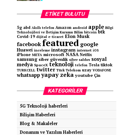
ETIKET BULUTU
apple
5g
abd
Amazon
android
Bilgi
Akıllı telefon
btk
Teknolojileri ve İletişim Kurumu
Bilim
bitcoin
Elon Musk
Covid-19
e-ticaret
dijital
featured
facebook
google
instagram
Huawei
inceleme
internet
iOS
NASA
microsoft
iPhone
Netflix
META
sosyal
samsung
siber güvenlik
siber saldırı
teknoloji
medya
tiktok
Tesla
SpaceX
telefon
twitter
uzay
TURKCELL
Türk Telekom
VODAFONE
yapay zeka
whatsapp
youtube
Çin
KATEGORILER
5G Teknoloji haberleri
Bilişim Haberleri
Blog & Makaleler
Donanım ve Yazılım Haberleri