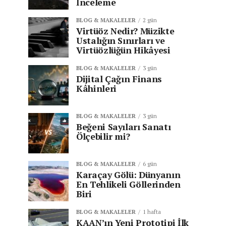
İnceleme
BLOG & MAKALELER
2 gün
Virtüöz Nedir? Müzikte
Ustalığın Sınırları ve
Virtüözlüğün Hikâyesi
BLOG & MAKALELER
3 gün
Dijital Çağın Finans
Kâhinleri
BLOG & MAKALELER
3 gün
Beğeni Sayıları Sanatı
Ölçebilir mi?
BLOG & MAKALELER
6 gün
Karaçay Gölü: Dünyanın
En Tehlikeli Göllerinden
Biri
BLOG & MAKALELER
1 hafta
KAAN’ın Yeni Prototipi İlk