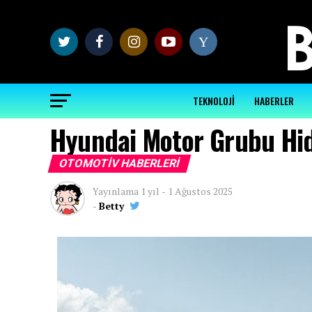
Y
TEKNOLOJİ
HABERLER
Hyundai Motor Grubu Hidr
OTOMOTIV HABERLERI
Yayınlama
1 yıl
-
1 Ağustos 2025
-
Betty