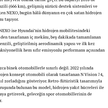
zili (666 km), gelişmiş sürücü destek sistemleri ve
çeken NEXO, bugün hâlâ dünyanın en çok satan hidrojen
nı taşıyor.
 NEXO ise Hyundai’nin hidrojen mobilitesindeki
Yeniden tasarlanan iç mekânı, beş dakikada tamamlanan
nzili, geliştirilmiş aerodinamik yapısı ve ilk kez
ksiyonellik hem sıfır emisyonlu performans açısından
ca binek otomobillerle sınırlı değil. 2022 yılında
rojen konsept otomobili olarak tasarlanan N Vision 74,
l zorladığını gösteriyor. Retro-fütüristik tasarımıyla
uşunda bulunan bu model, hidrojen yakıt hücreleri ile
aya getirerek, geleceğin spor otomobillerinin de
r.