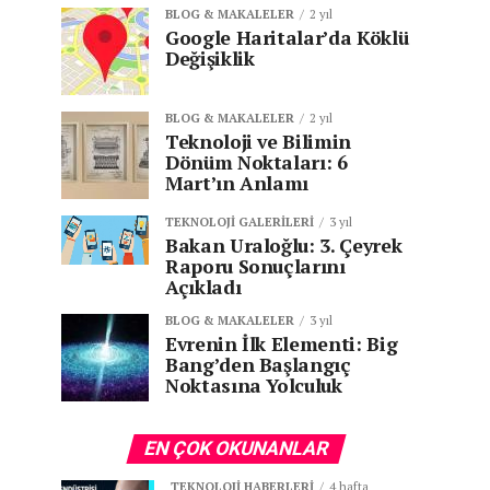
BLOG & MAKALELER
2 yıl
Google Haritalar’da Köklü
Değişiklik
BLOG & MAKALELER
2 yıl
Teknoloji ve Bilimin
Dönüm Noktaları: 6
Mart’ın Anlamı
TEKNOLOJI GALERILERI
3 yıl
Bakan Uraloğlu: 3. Çeyrek
Raporu Sonuçlarını
Açıkladı
BLOG & MAKALELER
3 yıl
Evrenin İlk Elementi: Big
Bang’den Başlangıç
Noktasına Yolculuk
EN ÇOK OKUNANLAR
TEKNOLOJI HABERLERI
4 hafta