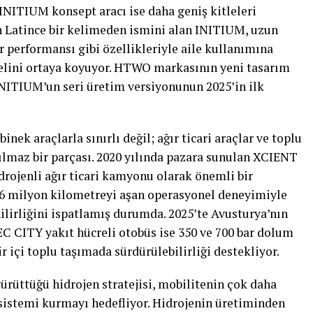
 INITIUM konsept aracı ise daha geniş kitleleri
en Latince bir kelimeden ismini alan INITIUM, uzun
 performansı gibi özellikleriyle aile kullanımına
yelini ortaya koyuyor. HTWO markasının yeni tasarım
n INITIUM’un seri üretim versiyonunun 2025’in ilk
nek araçlarla sınırlı değil; ağır ticari araçlar ve toplu
lmaz bir parçası. 2020 yılında pazara sunulan XCIENT
idrojenli ağır ticari kamyonu olarak önemli bir
16 milyon kilometreyi aşan operasyonel deneyimiyle
lirliğini ispatlamış durumda. 2025’te Avusturya’nın
C CITY yakıt hücreli otobüs ise 350 ve 700 bar dolum
r içi toplu taşımada sürdürülebilirliği destekliyor.
rüttüğü hidrojen stratejisi, mobilitenin çok daha
sistemi kurmayı hedefliyor. Hidrojenin üretiminden