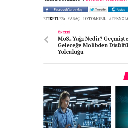
ETIKETLER:
ARAÇ
OTOMOBIL
TEKNOLO
ÖNCEKI
MoS₂ Yağı Nedir? Geçmişt
Geleceğe Molibden Disülf
Yolculuğu