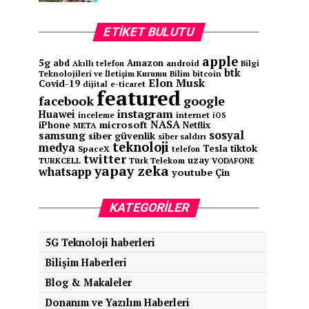
ETIKET BULUTU
apple
5g
abd
Amazon
android
Bilgi
Akıllı telefon
btk
Teknolojileri ve İletişim Kurumu
Bilim
bitcoin
Elon Musk
Covid-19
e-ticaret
dijital
featured
facebook
google
instagram
Huawei
inceleme
internet
iOS
NASA
microsoft
iPhone
Netflix
META
sosyal
samsung
siber güvenlik
siber saldırı
teknoloji
medya
tiktok
Tesla
SpaceX
telefon
twitter
uzay
TURKCELL
Türk Telekom
VODAFONE
yapay zeka
whatsapp
youtube
Çin
KATEGORILER
5G Teknoloji haberleri
Bilişim Haberleri
Blog & Makaleler
Donanım ve Yazılım Haberleri