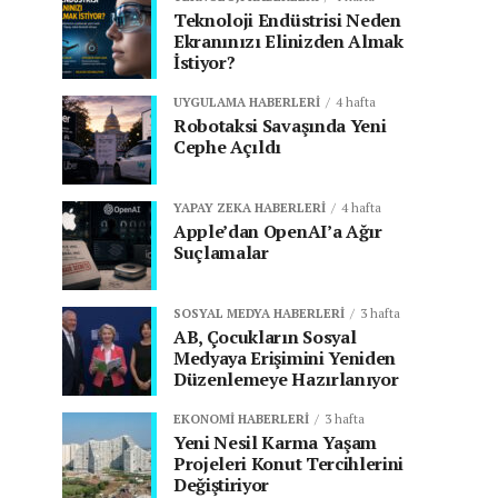
Teknoloji Endüstrisi Neden
Ekranınızı Elinizden Almak
İstiyor?
UYGULAMA HABERLERI
4 hafta
Robotaksi Savaşında Yeni
Cephe Açıldı
YAPAY ZEKA HABERLERI
4 hafta
Apple’dan OpenAI’a Ağır
Suçlamalar
SOSYAL MEDYA HABERLERI
3 hafta
AB, Çocukların Sosyal
Medyaya Erişimini Yeniden
Düzenlemeye Hazırlanıyor
EKONOMI HABERLERI
3 hafta
Yeni Nesil Karma Yaşam
Projeleri Konut Tercihlerini
Değiştiriyor