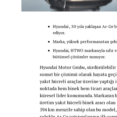
Hyundai , 30 yıla yaklaşan Ar-Ge 
ediyor.
Marka, yüksek performanstan şehir
Hyundai, HTWO markasıyla sıfır e
bütünsel çözümler sunuyor.
Hyundai Motor Grubu, sürdürülebilir 
somut bir çözümü olarak hayata geçir
yakıt hücreli araçlar üzerine yaptığı
noktada hem binek hem ticari araçlard
küresel lider konumunda. Markanın bu
üretim yakıt hücreli binek aracı olan 
594 km menzile sahip olan bu model, 
soluklu Ar-Ge yatırımlarının ilk somu