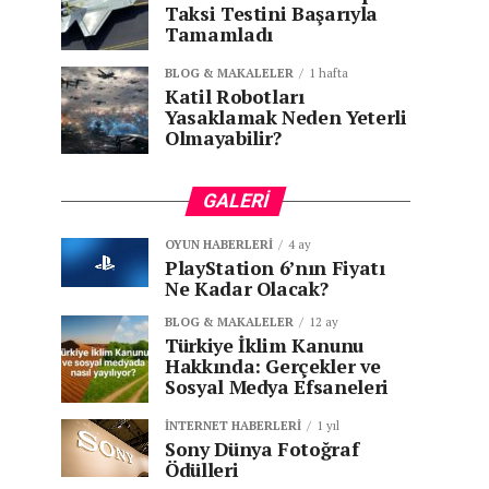
Taksi Testini Başarıyla
Tamamladı
BLOG & MAKALELER
1 hafta
Katil Robotları
Yasaklamak Neden Yeterli
Olmayabilir?
GALERI
OYUN HABERLERI
4 ay
PlayStation 6’nın Fiyatı
Ne Kadar Olacak?
BLOG & MAKALELER
12 ay
Türkiye İklim Kanunu
Hakkında: Gerçekler ve
Sosyal Medya Efsaneleri
İNTERNET HABERLERI
1 yıl
Sony Dünya Fotoğraf
Ödülleri