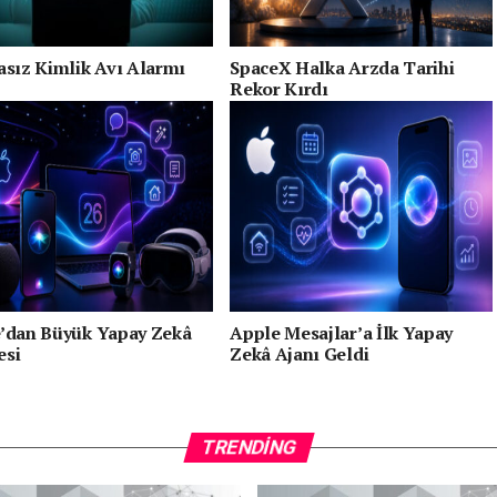
asız Kimlik Avı Alarmı
SpaceX Halka Arzda Tarihi
Rekor Kırdı
’dan Büyük Yapay Zekâ
Apple Mesajlar’a İlk Yapay
esi
Zekâ Ajanı Geldi
TRENDING