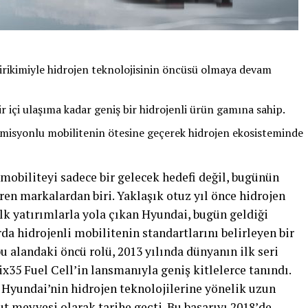
birikimiyle hidrojen teknolojisinin öncüsü olmaya devam
 içi ulaşıma kadar geniş bir hidrojenli ürün gamına sahip.
misyonlu mobilitenin ötesine geçerek hidrojen ekosisteminde
mobiliteyi sadece bir gelecek hedefi değil, bugünün
en markalardan biri. Yaklaşık otuz yıl önce hidrojen
 ilk yatırımlarla yola çıkan Hyundai, bugün geldiği
a hidrojenli mobilitenin standartlarını belirleyen bir
 alandaki öncü rolü, 2013 yılında dünyanın ilk seri
ix35 Fuel Cell’in lansmanıyla geniş kitlelerce tanındı.
Hyundai’nin hidrojen teknolojilerine yönelik uzun
t meyvesi olarak tarihe geçti. Bu başarıyı 2018’de