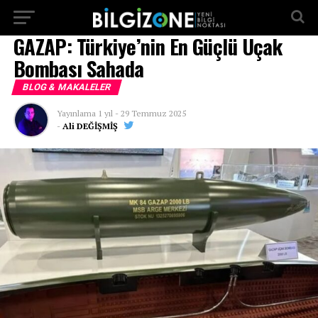
...
GAZAP: Türkiye’nin En Güçlü Uçak
Bombası Sahada
BLOG & MAKALELER
Yayınlama
1 yıl
-
29 Temmuz 2025
-
Ali DEĞİŞMİŞ