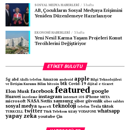
SOSYAL MEDYA HABERLERI
3 hafta
AB, Çocukların Sosyal Medyaya Erişimini
Yeniden Düzenlemeye Hazırlanıyor
EKONOMI HABERLERI
3 hafta
Yeni Nesil Karma Yaşam Projeleri Konut
Tercihlerini Değiştiriyor
ETIKET BULUTU
apple
5g
abd
Amazon
android
Bilgi Teknolojileri
Akıllı telefon
btk
Covid-19
ve İletişim Kurumu
Bilim
bitcoin
e-ticaret
dijital
featured
facebook
google
Elon Musk
instagram
Huawei
iPhone
inceleme
internet
META
iOS
NASA
samsung
microsoft
siber güvenlik
Netflix
siber saldırı
teknoloji
sosyal medya
tiktok
Tesla
SpaceX
telefon
twitter
whatsapp
uzay
TURKCELL
Türk Telekom
VODAFONE
yapay zeka
youtube
Çin