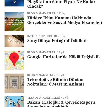
PlayStation 6’nın Fiyatı Ne Kadar
değil; aynı zamanda
teknolojik bağımsızlığın
da bir
Olacak?
simgesi. MSB Ar-Ge’nin bu hamlesi, Türk Silahlı
Kuvvetleri’nin operasyonel kabiliyetlerini yeni bir
BLOG & MAKALELER
12 ay
Türkiye İklim Kanunu Hakkında:
seviyeye taşıyor.
Gerçekler ve Sosyal Medya Efsaneleri
Ali Değişmiş
İNTERNET HABERLERI
1 yıl
Sony Dünya Fotoğraf Ödülleri
Senin reaksiyonun hangisi?
BLOG & MAKALELER
2 yıl
Google Haritalar’da Köklü Değişiklik
3
2
1
BLOG & MAKALELER
2 yıl
Teknoloji ve Bilimin Dönüm
Noktaları: 6 Mart’ın Anlamı
KATEGORİLER:
|
Blog & Makaleler
|
TEKNOLOJI GALERILERI
3 yıl
Bakan Uraloğlu: 3. Çeyrek Raporu
|
Milli Teknoloji Haberleri
|
Sonuçlarını Açıkladı