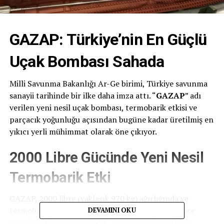
GAZAP: Türkiye’nin En Güçlü
Uçak Bombası Sahada
Milli Savunma Bakanlığı Ar-Ge birimi, Türkiye savunma
sanayii tarihinde bir ilke daha imza attı. “
GAZAP
” adı
verilen yeni nesil uçak bombası, termobarik etkisi ve
parçacık yoğunluğu açısından bugüne kadar üretilmiş en
yıkıcı yerli mühimmat olarak öne çıkıyor.
2000 Libre Gücünde Yeni Nesil
Termobarik Etki
GAZAP, 2000 libre (yaklaşık 970 kg) ağırlığında ve
termobarik yapıda tasarlandı. Bu, bombanın sadece
DEVAMINI OKU
yüksek patlayıcı güce değil; aynı zamanda patlama