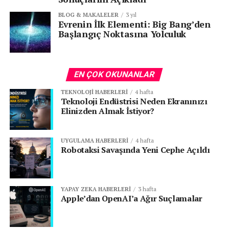
BLOG & MAKALELER
3 yıl
Evrenin İlk Elementi: Big Bang’den
ETIKETLER:
FEATURED
GAZAP
GAZAP UÇAK BOMBASI
Başlangıç Noktasına Yolculuk
MILLI UÇAK BOMBASI
TÜRKIYENIN UÇAK BOMBASI
SONRAKI
Adres Karmaşasına Yapay Zeka ile Çözüm:
TEKNOFEST Hackathon Yarışması Başvuruları
EN ÇOK OKUNANLAR
Sürüyor
TEKNOLOJI HABERLERI
4 hafta
Teknoloji Endüstrisi Neden Ekranınızı
ÖNCEKI
Elinizden Almak İstiyor?
TAYFUN BLOK-4 Göreve Hazır!
UYGULAMA HABERLERI
4 hafta
Robotaksi Savaşında Yeni Cephe Açıldı
YAPAY ZEKA HABERLERI
3 hafta
Apple’dan OpenAI’a Ağır Suçlamalar