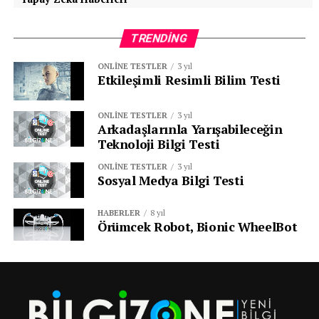
TRENDING
ONLINE TESTLER
3 yıl
Etkileşimli Resimli Bilim Testi
ONLINE TESTLER
3 yıl
Arkadaşlarınla Yarışabileceğin
Teknoloji Bilgi Testi
ONLINE TESTLER
3 yıl
Sosyal Medya Bilgi Testi
HABERLER
8 yıl
Örümcek Robot, Bionic WheelBot