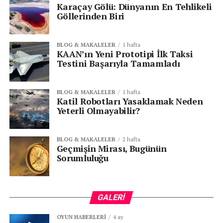
Karaçay Gölü: Dünyanın En Tehlikeli
etkisiz hale getirilmesi anlamına geliyor.
Göllerinden Biri
Geniş Etki Menzili ve Güdüm
BLOG & MAKALELER
1 hafta
Uyumluluğu
KAAN’ın Yeni Prototipi İlk Taksi
Testini Başarıyla Tamamladı
Yetkililer, GAZAP’ın etki menzilinin yüzlerce metreyi
bulduğunu belirtiyor. Bu da, özellikle yoğun düşman
BLOG & MAKALELER
1 hafta
birliklerinin konuşlandığı geniş alanlarda tek bir bomba
Katil Robotları Yasaklamak Neden
ile
maksimum hasar
oluşturulmasına imkân tanıyor.
Yeterli Olmayabilir?
Ayrıca GAZAP, mevcut
MK-84 güdüm kitleriyle tam
uyumlu
olacak şekilde geliştirildi. Böylece envanterdeki
BLOG & MAKALELER
2 hafta
akıllı güdüm sistemleriyle sorunsuz bir şekilde
Geçmişin Mirası, Bugünün
kullanılabiliyor.
Sorumluluğu
Yerli ve Milli Güç
GALERI
Türkiye’nin savunma alanındaki yerlileşme hedefleri
doğrultusunda geliştirilen GAZAP, sadece bir bomba
OYUN HABERLERI
4 ay