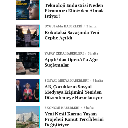
Teknoloji Endüstrisi Neden
Ekranınızı Elinizden Almak
İstiyor?
UYGULAMA HABERLERI
3 hafta
Robotaksi Savaşında Yeni
Cephe Açıldı
YAPAY ZEKA HABERLERI
3 hafta
Apple’dan OpenAI’a Ağır
Suçlamalar
SOSYAL MEDYA HABERLERI
3 hafta
AB, Çocukların Sosyal
Medyaya Erişimini Yeniden
Düzenlemeye Hazırlanıyor
EKONOMI HABERLERI
3 hafta
Yeni Nesil Karma Yaşam
Projeleri Konut Tercihlerini
Değiştiriyor