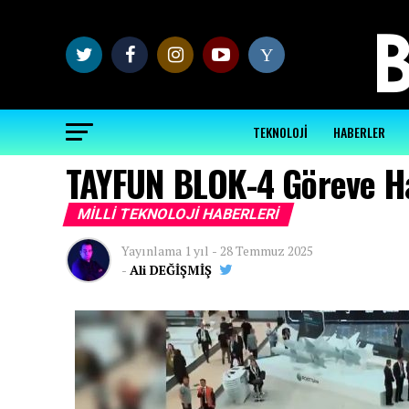
Y
TEKNOLOJİ
HABERLER
TAYFUN BLOK-4 Göreve Ha
MILLI TEKNOLOJI HABERLERI
Yayınlama
1 yıl
-
28 Temmuz 2025
-
Ali DEĞİŞMİŞ