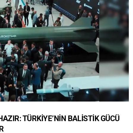
AZIR: TÜRKİYE’NİN BALİSTİK GÜCÜ
R