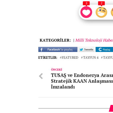
3
2
KATEGORİLER:
|
Milli Teknoloji Haber
ETIKETLER:
FEATURED
TAYFUN 4
TAYFU
ÖNCEKI
TUSAŞ ve Endonezya Aras
Stratejik KAAN Anlaşması
İmzalandı