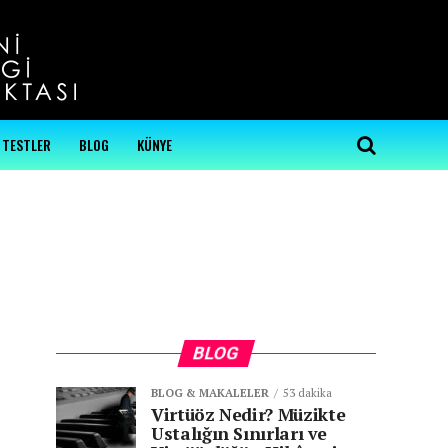
...
TESTLER
BLOG
KÜNYE
BLOG
BLOG & MAKALELER
53 dakika
Virtüöz Nedir? Müzikte
Ustalığın Sınırları ve