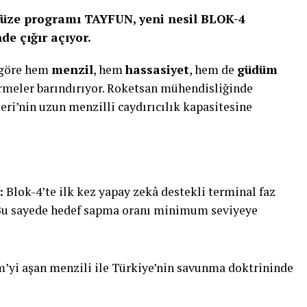
ik füze programı TAYFUN, yeni nesil BLOK-4
e çığır açıyor.
 göre hem
menzil
, hem
hassasiyet
, hem de
güdüm
rmeler barındırıyor. Roketsan mühendisliğinde
leri’nin uzun menzilli caydırıcılık kapasitesine
:
Blok-4’te ilk kez yapay zekâ destekli terminal faz
 Bu sayede hedef sapma oranı minimum seviyeye
m’yi aşan menzili ile Türkiye’nin savunma doktrininde