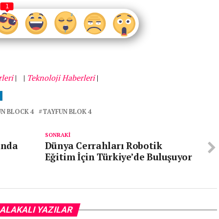
1
leri
|
|
Teknoloji Haberleri
|
N BLOCK 4
TAYFUN BLOK 4
SONRAKI
ında
Dünya Cerrahları Robotik
Eğitim İçin Türkiye’de Buluşuyor
ALAKALI YAZILAR