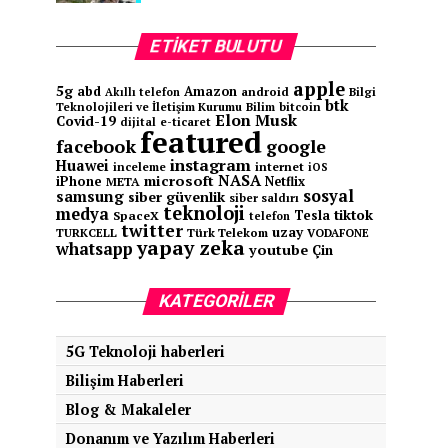
ETIKET BULUTU
apple
5g
abd
Amazon
android
Bilgi
Akıllı telefon
btk
Teknolojileri ve İletişim Kurumu
Bilim
bitcoin
Elon Musk
Covid-19
e-ticaret
dijital
featured
facebook
google
instagram
Huawei
inceleme
internet
iOS
NASA
microsoft
iPhone
Netflix
META
sosyal
samsung
siber güvenlik
siber saldırı
teknoloji
medya
tiktok
Tesla
SpaceX
telefon
twitter
uzay
TURKCELL
Türk Telekom
VODAFONE
yapay zeka
whatsapp
youtube
Çin
KATEGORILER
5G Teknoloji haberleri
Bilişim Haberleri
Blog & Makaleler
Donanım ve Yazılım Haberleri