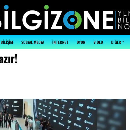
BİLİŞİM
SOSYAL MEDYA
İNTERNET
OYUN
VİDEO
DİĞER
zır!