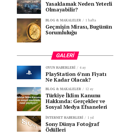
Yasaklamak Neden Yeterli
Olmayabilir?
BLOG & MAKALELER
1 hafta
Geçmişin Mirası, Bugünün
Sorumluluğu
GALERI
OYUN HABERLERI
4 ay
PlayStation 6’nın Fiyatı
Ne Kadar Olacak?
BLOG & MAKALELER
12 ay
Türkiye İklim Kanunu
Hakkında: Gerçekler ve
Sosyal Medya Efsaneleri
İNTERNET HABERLERI
1 yıl
Sony Dünya Fotoğraf
Ödülleri