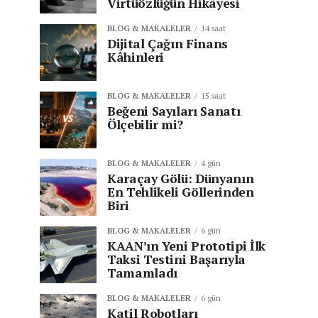
Virtüözlüğün Hikâyesi
BLOG & MAKALELER
14 saat
Dijital Çağın Finans
Kâhinleri
BLOG & MAKALELER
15 saat
Beğeni Sayıları Sanatı
Ölçebilir mi?
BLOG & MAKALELER
4 gün
Karaçay Gölü: Dünyanın
En Tehlikeli Göllerinden
Biri
BLOG & MAKALELER
6 gün
KAAN’ın Yeni Prototipi İlk
Taksi Testini Başarıyla
Tamamladı
BLOG & MAKALELER
6 gün
Katil Robotları