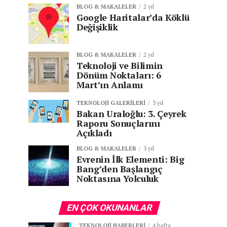
BLOG & MAKALELER
2 yıl
Google Haritalar’da Köklü
Değişiklik
BLOG & MAKALELER
2 yıl
Teknoloji ve Bilimin
Dönüm Noktaları: 6
Mart’ın Anlamı
TEKNOLOJI GALERILERI
3 yıl
Bakan Uraloğlu: 3. Çeyrek
Raporu Sonuçlarını
Açıkladı
BLOG & MAKALELER
3 yıl
Evrenin İlk Elementi: Big
Bang’den Başlangıç
Noktasına Yolculuk
EN ÇOK OKUNANLAR
TEKNOLOJI HABERLERI
4 hafta