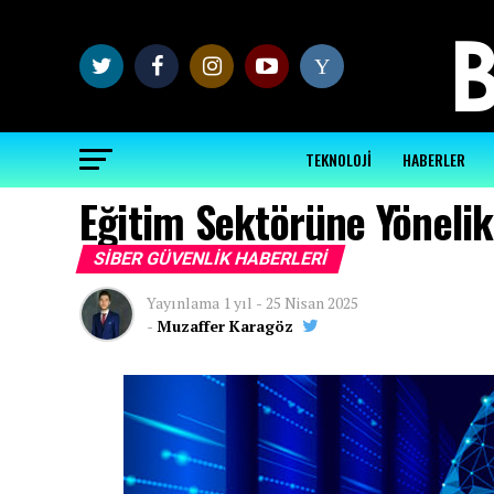
Y
TEKNOLOJİ
HABERLER
Eğitim Sektörüne Yönelik 
SIBER GÜVENLIK HABERLERI
Yayınlama
1 yıl
-
25 Nisan 2025
-
Muzaffer Karagöz