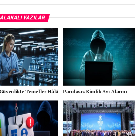
ALAKALI YAZILAR
 Güvenlikte Temeller Hâlâ
Parolasız Kimlik Avı Alarmı