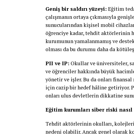
Geniş bir saldırı yüzeyi:
Eğitim teda
çalışmanın ortaya çıkmasıyla genişley
sunucularından kişisel mobil cihazlar
öğrenciye kadar, tehdit aktörlerinin h
kurumunun yamalanmamış ve destekl
olması da bu durumu daha da kötüleşt
PII ve IP:
Okullar ve üniversiteler, s
ve öğrenciler hakkında büyük hacimler
yönetir ve işler. Bu da onları finansa
için cazip bir hedef hâline getiriyor.
onları ulus devletlerin dikkatine sun
Eğitim kurumları siber riski nasıl 
Tehdit aktörlerinin okulları, kolejler
nedeni olabilir. Ancak genel olarak 