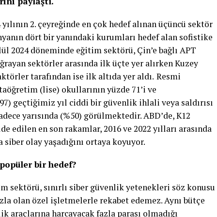
rini paylaştı.
 yılının 2. çeyreğinde en çok hedef alınan üçüncü sektör
nyanın dört bir yanındaki kurumları hedef alan sofistike
lül 2024 döneminde eğitim sektörü, Çin’e bağlı APT
uğrayan sektörler arasında ilk üçte yer alırken Kuzey
ktörler tarafından ise ilk altıda yer aldı.
Resmi
taöğretim (lise) okullarının yüzde 71’i ve
) geçtiğimiz yıl ciddi bir güvenlik ihlali veya saldırısı
sadece yarısında (%50) görülmektedir. ABD’de, K12
de edilen en son rakamlar, 2016 ve 2022 yılları arasında
 siber olay yaşadığını ortaya koyuyor.
popüler bir hedef?
m sektörü, sınırlı siber güvenlik yetenekleri söz konusu
zla olan özel işletmelerle rekabet edemez. Aynı bütçe
ik araçlarına harcayacak fazla parası olmadığı