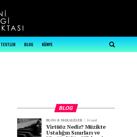
...
TESTLER
BLOG
KÜNYE
BLOG
BLOG & MAKALELER
16 saat
Virtüöz Nedir? Müzikte
Ustalığın Sınırları ve