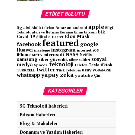
ETIKET BULUTU
apple
5g
abd
Amazon
android
Bilgi
Akıllı telefon
btk
Teknolojileri ve İletişim Kurumu
Bilim
bitcoin
Elon Musk
Covid-19
e-ticaret
dijital
featured
facebook
google
instagram
Huawei
inceleme
internet
iOS
NASA
microsoft
iPhone
Netflix
META
sosyal
samsung
siber güvenlik
siber saldırı
teknoloji
medya
tiktok
Tesla
SpaceX
telefon
twitter
uzay
TURKCELL
Türk Telekom
VODAFONE
yapay zeka
whatsapp
youtube
Çin
KATEGORILER
5G Teknoloji haberleri
Bilişim Haberleri
Blog & Makaleler
Donanım ve Yazılım Haberleri