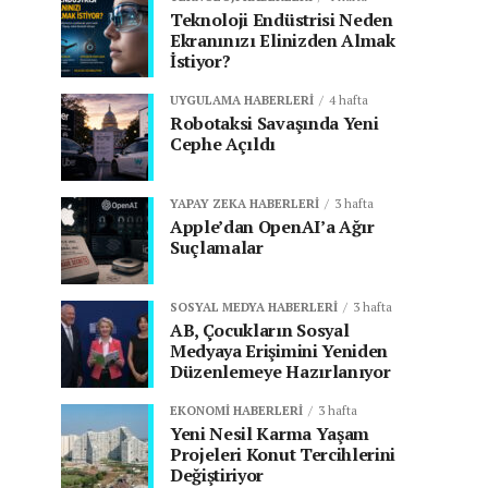
Teknoloji Endüstrisi Neden
Ekranınızı Elinizden Almak
İstiyor?
UYGULAMA HABERLERI
4 hafta
Robotaksi Savaşında Yeni
Cephe Açıldı
YAPAY ZEKA HABERLERI
3 hafta
Apple’dan OpenAI’a Ağır
Suçlamalar
SOSYAL MEDYA HABERLERI
3 hafta
AB, Çocukların Sosyal
Medyaya Erişimini Yeniden
Düzenlemeye Hazırlanıyor
EKONOMI HABERLERI
3 hafta
Yeni Nesil Karma Yaşam
Projeleri Konut Tercihlerini
Değiştiriyor