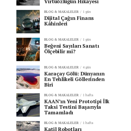
Virtüözlüğün Hikâyesi
BLOG & MAKALELER
1 gün
Dijital Çağın Finans
Kâhinleri
BLOG & MAKALELER
1 gün
Beğeni Sayıları Sanatı
Ölçebilir mi?
BLOG & MAKALELER
4 gün
Karaçay Gölü: Dünyanın
En Tehlikeli Göllerinden
Biri
BLOG & MAKALELER
1 hafta
KAAN’ın Yeni Prototipi İlk
Taksi Testini Başarıyla
Tamamladı
BLOG & MAKALELER
1 hafta
Katil Robotları