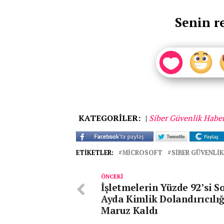
Senin r
KATEGORİLER:
|
Siber Güvenlik Haber
ETIKETLER:
MICROSOFT
SIBER GÜVENLIK
ÖNCEKI
İşletmelerin Yüzde 92’si S
Ayda Kimlik Dolandırıcılı
Maruz Kaldı