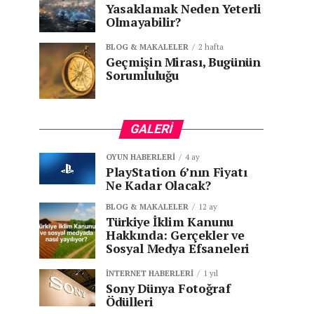
Yasaklamak Neden Yeterli
Olmayabilir?
BLOG & MAKALELER
2 hafta
Geçmişin Mirası, Bugünün
Sorumluluğu
GALERI
OYUN HABERLERI
4 ay
PlayStation 6’nın Fiyatı
Ne Kadar Olacak?
BLOG & MAKALELER
12 ay
Türkiye İklim Kanunu
Hakkında: Gerçekler ve
Sosyal Medya Efsaneleri
İNTERNET HABERLERI
1 yıl
Sony Dünya Fotoğraf
Ödülleri