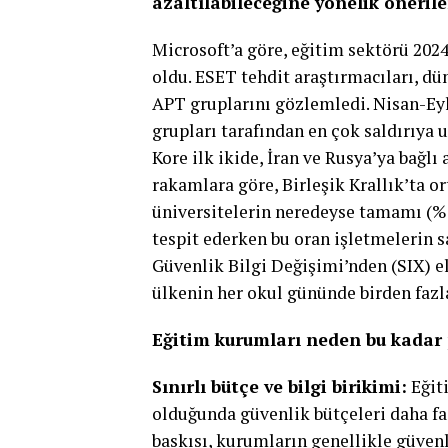
azaltılabileceğine yönelik önerile
Microsoft’a göre, eğitim sektörü 2024
oldu. ESET tehdit araştırmacıları, dü
APT gruplarını gözlemledi. Nisan-Ey
grupları tarafından en çok saldırıya 
Kore ilk ikide, İran ve Rusya’ya bağlı a
rakamlara göre, Birleşik Krallık’ta or
üniversitelerin neredeyse tamamı (%97
tespit ederken bu oran işletmelerin 
Güvenlik Bilgi Değişimi’nden (SIX) el
ülkenin her okul gününde birden fazla
Eğitim kurumları neden bu kadar 
Sınırlı bütçe ve bilgi birikimi:
Eğiti
olduğunda güvenlik bütçeleri daha fa
baskısı, kurumların genellikle güvenl