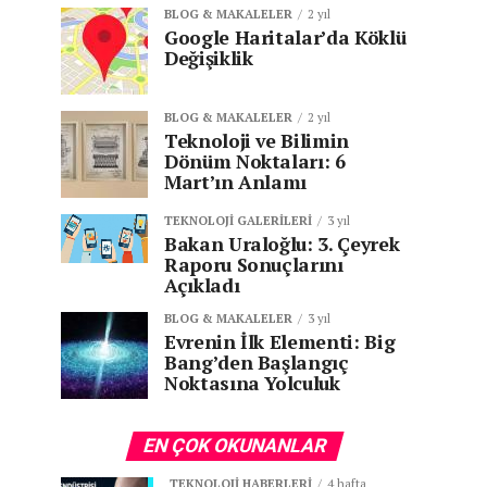
BLOG & MAKALELER
2 yıl
Google Haritalar’da Köklü
Değişiklik
BLOG & MAKALELER
2 yıl
Teknoloji ve Bilimin
Dönüm Noktaları: 6
Mart’ın Anlamı
TEKNOLOJI GALERILERI
3 yıl
Bakan Uraloğlu: 3. Çeyrek
Raporu Sonuçlarını
Açıkladı
BLOG & MAKALELER
3 yıl
Evrenin İlk Elementi: Big
Bang’den Başlangıç
Noktasına Yolculuk
EN ÇOK OKUNANLAR
TEKNOLOJI HABERLERI
4 hafta