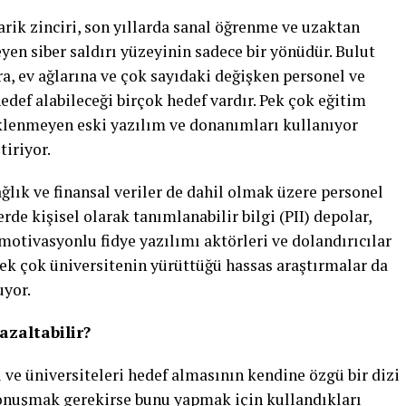
rik zinciri, son yıllarda sanal öğrenme ve uzaktan
en siber saldırı yüzeyinin sadece bir yönüdür. Bulut
a, ev ağlarına ve çok sayıdaki değişken personel ve
edef alabileceği birçok hedef vardır. Pek çok eğitim
enmeyen eski yazılım ve donanımları kullanıyor
iriyor.
ağlık ve finansal veriler de dahil olmak üzere personel
de kişisel olarak tanımlanabilir bilgi (PII) depolar,
l motivasyonlu fidye yazılımı aktörleri ve dolandırıcılar
 Pek çok üniversitenin yürüttüğü hassas araştırmalar da
uyor.
azaltabilir?
i ve üniversiteleri hedef almasının kendine özgü bir dizi
konuşmak gerekirse bunu yapmak için kullandıkları