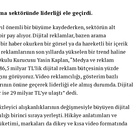
ma sektöründe liderliği ele geçirdi.
yıl önemli bir büyüme kaydederken, sektörün alt
r pay alıyor. Dijital reklamlar, bazen arama
bir haber okurken bir görsel ya da hareketli bir içerik
 reklamlarının son yıllarda yükselen bir trend haline
 Okulu Kurucusu Yasin Kaplan, “Medya ve reklam
 86,5 milyar TL’lik dijital reklam bütçesinin yüzde
ını görüyoruz. Video reklamcılığı, gösterim bazlı
nın önüne geçerek liderliği ele almış durumda. Dijital
ise 29 milyar TL’ye ulaştı” dedi.
zleyici alışkanlıklarının değişmesiyle büyüyen dijital
ğı birinci sıraya yerleşti. Hikâye anlatımları ve
 tüketimi, markaları da dikey ve kısa video formatında