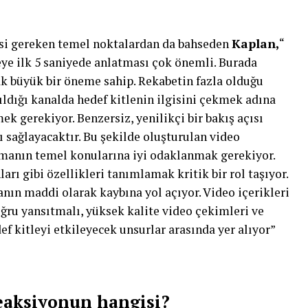
si gereken temel noktalardan da bahseden
Kaplan,
“
eye ilk 5 saniyede anlatması çok önemli. Burada
ak büyük bir öneme sahip. Rekabetin fazla olduğu
ıldığı kanalda hedef kitlenin ilgisini çekmek adına
mek gerekiyor. Benzersiz, yenilikçi bir bakış açısı
sağlayacaktır. Bu şekilde oluşturulan video
lamanın temel konularına iyi odaklanmak gerekiyor.
nları gibi özellikleri tanımlamak kritik bir rol taşıyor.
nın maddi olarak kaybına yol açıyor. Video içerikleri
ğru yansıtmalı, yüksek kalite video çekimleri ve
ef kitleyi etkileyecek unsurlar arasında yer alıyor”
eaksiyonun hangisi?