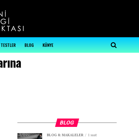
...
TESTLER
BLOG
KÜNYE
arına
BLOG
BLOG & MAKALELER
1 saat