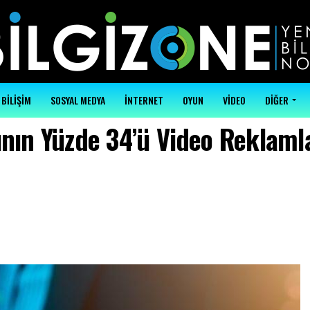
BİLİŞİM
SOSYAL MEDYA
İNTERNET
OYUN
VİDEO
DİĞER
rının Yüzde 34’ü Video Reklaml