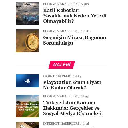
BLOG & MAKALELER
6 gün
Katil Robotları
Yasaklamak Neden Yeterli
Olmayabilir?
BLOG & MAKALELER
1 hafta
Geçmişin Mirası, Bugünün
Sorumluluğu
GALERI
OYUN HABERLERI
4 ay
PlayStation 6’nın Fiyatı
Ne Kadar Olacak?
BLOG & MAKALELER
12 ay
Türkiye İklim Kanunu
Hakkında: Gerçekler ve
Sosyal Medya Efsaneleri
İNTERNET HABERLERI
1 yıl