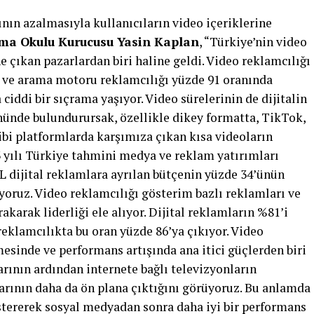
ın azalmasıyla kullanıcıların video içeriklerine
ama Okulu Kurucusu Yasin Kaplan
, “Türkiye’nin video
 çıkan pazarlardan biri haline geldi. Video reklamcılığı
5 ve arama motoru reklamcılığı yüzde 91 oranında
ciddi bir sıçrama yaşıyor. Video sürelerinin de dijitalin
önünde bulundurursak, özellikle dikey formatta, TikTok,
bi platformlarda karşımıza çıkan kısa videoların
3 yılı Türkiye tahmini medya ve reklam yatırımları
L dijital reklamlara ayrılan bütçenin yüzde 34’ünün
yoruz. Video reklamcılığı gösterim bazlı reklamları ve
karak liderliği ele alıyor. Dijital reklamların %81’i
reklamcılıkta bu oran yüzde 86’ya çıkıyor. Video
ümesinde ve performans artışında ana itici güçlerden biri
rının ardından internete bağlı televizyonların
rının daha da ön plana çıktığını görüyoruz. Bu anlamda
ererek sosyal medyadan sonra daha iyi bir performans