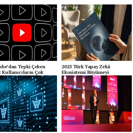
be’dan Tepki Çeken
2025 Türk Yapay Zekâ
: Kullanıcıların Çok
Ekosistemi Büyümeyi
i Özellik Artık Ücretli
Sürdürüyor