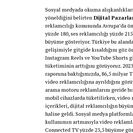
Sosyal medyada okuma alışkanlıkların
yöneldiğini belirten
Dijital Pazarl
reklamcılığı konusunda Avrupa’da öne
yüzde 180, ses reklamcılığı yüzde 21
büyüme gösteriyor. Türkiye bu alanda 
gelişimiyle gitgide kısaldığını göz 
Instagram Reels ve YouTube Shorts gi
tüketiminin arttığını görüyoruz. 202
raporuna baktığımızda, 86,5 milyar T
video reklamcılığına ayrıldığını görü
arama motoru reklamlarını geride bıra
mobil cihazlarda tüketilirken, video 
içerikleri, dijital reklamcılığın büy
haline geldi. Sosyal medya platformla
kullanımın artmasıyla video reklamla
Connected TV yüzde 23,5 büyüme göst