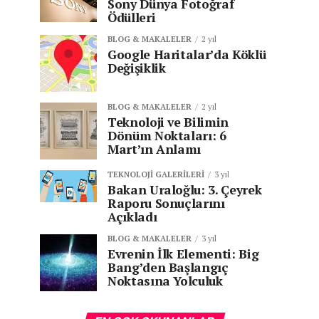
Sony Dünya Fotoğraf
Ödülleri
BLOG & MAKALELER
2 yıl
Google Haritalar’da Köklü
Değişiklik
BLOG & MAKALELER
2 yıl
Teknoloji ve Bilimin
Dönüm Noktaları: 6
Mart’ın Anlamı
TEKNOLOJI GALERILERI
3 yıl
Bakan Uraloğlu: 3. Çeyrek
Raporu Sonuçlarını
Açıkladı
BLOG & MAKALELER
3 yıl
Evrenin İlk Elementi: Big
Bang’den Başlangıç
Noktasına Yolculuk