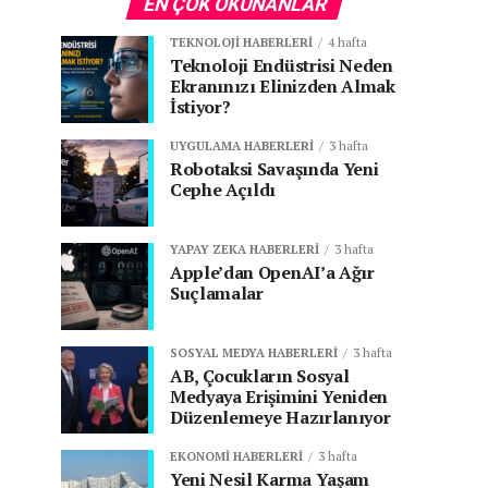
EN ÇOK OKUNANLAR
TEKNOLOJI HABERLERI
4 hafta
Teknoloji Endüstrisi Neden
Ekranınızı Elinizden Almak
İstiyor?
UYGULAMA HABERLERI
3 hafta
Robotaksi Savaşında Yeni
Cephe Açıldı
YAPAY ZEKA HABERLERI
3 hafta
Apple’dan OpenAI’a Ağır
Suçlamalar
SOSYAL MEDYA HABERLERI
3 hafta
AB, Çocukların Sosyal
Medyaya Erişimini Yeniden
Düzenlemeye Hazırlanıyor
EKONOMI HABERLERI
3 hafta
Yeni Nesil Karma Yaşam