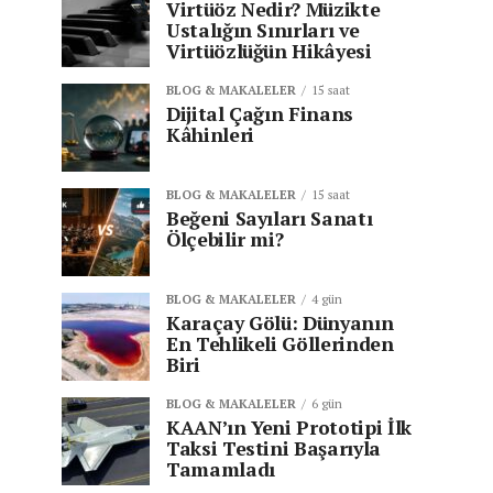
Virtüöz Nedir? Müzikte
Ustalığın Sınırları ve
Virtüözlüğün Hikâyesi
BLOG & MAKALELER
15 saat
Dijital Çağın Finans
Kâhinleri
BLOG & MAKALELER
15 saat
Beğeni Sayıları Sanatı
Ölçebilir mi?
BLOG & MAKALELER
4 gün
Karaçay Gölü: Dünyanın
En Tehlikeli Göllerinden
Biri
BLOG & MAKALELER
6 gün
KAAN’ın Yeni Prototipi İlk
Taksi Testini Başarıyla
Tamamladı