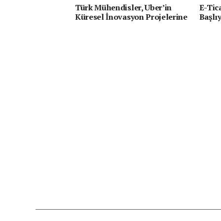
Türk Mühendisler, Uber’in
E-Tic
Küresel İnovasyon Projelerine
Başlı
Yön Verecek