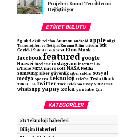
Projeleri Konut Tercihlerini
Değiştiriyor
ETIKET BULUTU
apple
5g
abd
Amazon
android
Bilgi
Akıllı telefon
btk
Teknolojileri ve İletişim Kurumu
Bilim
bitcoin
Elon Musk
Covid-19
e-ticaret
dijital
featured
facebook
google
instagram
Huawei
inceleme
internet
iOS
NASA
microsoft
iPhone
Netflix
META
sosyal
samsung
siber güvenlik
siber saldırı
teknoloji
medya
tiktok
Tesla
SpaceX
telefon
twitter
uzay
TURKCELL
Türk Telekom
VODAFONE
yapay zeka
whatsapp
youtube
Çin
KATEGORILER
5G Teknoloji haberleri
Bilişim Haberleri