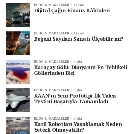
BLOG & MAKALELER
14 saat
Dijital Çağın Finans Kâhinleri
Senin reaksiyonun hangisi?
BLOG & MAKALELER
14 saat
Beğeni Sayıları Sanatı Ölçebilir mi?
BLOG & MAKALELER
4 gün
Karaçay Gölü: Dünyanın En Tehlikeli
Göllerinden Biri
KATEGORİLER:
|
HABERLER
|
BLOG & MAKALELER
6 gün
KAAN’ın Yeni Prototipi İlk Taksi
ETIKETLER:
15 TEMMUZ
Testini Başarıyla Tamamladı
15 TEMMUZ DEMOKRASI VE MILLI BIRLIK GÜNÜ
BTK 15 TEMMUZ AÇIKLAMA
BTK BAŞKANI 15 TEMMUZ AÇIKLAMASI
BLOG & MAKALELER
6 gün
BTK BAŞKANI DR. ÖMER FATIH SAYAN
FEATURED
Katil Robotları Yasaklamak Neden
Yeterli Olmayabilir?
SONRAKI