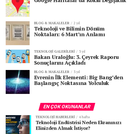
Google Haritalar’da Köklü Değişiklik
BLOG & MAKALELER
2 yıl
Teknoloji ve Bilimin Dönüm
Noktaları: 6 Mart’ın Anlamı
TEKNOLOJI GALERILERI
3 yıl
Bakan Uraloğlu: 3. Çeyrek Raporu
Sonuçlarını Açıkladı
BLOG & MAKALELER
3 yıl
Evrenin İlk Elementi: Big Bang’den
Başlangıç Noktasına Yolculuk
EN ÇOK OKUNANLAR
TEKNOLOJI HABERLERI
4 hafta
Teknoloji Endüstrisi Neden Ekranınızı
Elinizden Almak İstiyor?