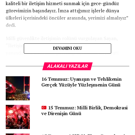
kaliteli bir iletişim hizmeti sunmak için gece-gündüz
görevimizin başındayız. İmza attığımız işlerle dünya
ülkeleri içerisindeki öncüler arasında, yerimizi almalıyız”
dedi.
Milli güvenlikte iletişimin rolünü vurgulayan Sayan,
“İletişimin, ekonomik ve sosyal refaha katkısının
DEVAMINI OKU
yanında ülkelerin milli güvenliği açısından da hayati
öneme sahip olduğunu çeşitli vesilelerle ifade ediyoruz
ALAKALI YAZILAR
etmeye devam edeceğiz. Bunun en canlı örneğini 2016
yılının Temmuz ayının 15’inde hep birlikte yaşadık.
16 Temmuz: Uyanışın ve Tehlikenin
Hepimizin zihinlerinde derin izler bırakan, tarihimizde
Gerçek Yüzüyle Yüzleşmenin Günü
gördüğümüz birçok saldırı ve darbe girişimlerinden çok
daha alçak ve sinsi bir ihanetin açığa vurulduğu bir gün
oldu 15 Temmuz. Milletimizin feraseti ve kararlılığı ile
15 Temmuz: Milli Birlik, Demokrasi
bertaraf ettiği, özgürce yaşam hakkımızı elimizden
ve Direnişin Günü
almayı hedefleyen darbe girişiminin 2’nci yıl dönümü.
Bugün gelinen noktada hem bu ihanetin büyüklüğünü
hem de milletimizin yazdığı destanın hikâyesini herkes