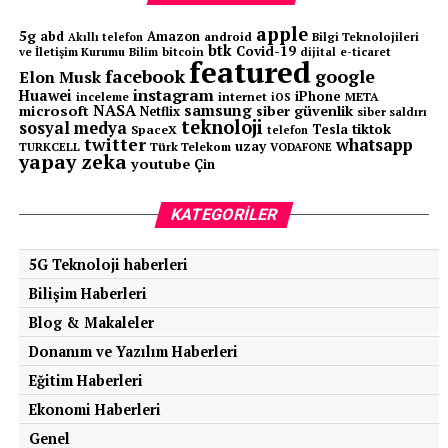
apple
5g
abd
Amazon
android
Bilgi Teknolojileri
Akıllı telefon
btk
Covid-19
ve İletişim Kurumu
Bilim
bitcoin
e-ticaret
dijital
featured
facebook
google
Elon Musk
instagram
Huawei
iPhone
inceleme
internet
META
iOS
NASA
samsung
microsoft
siber güvenlik
Netflix
siber saldırı
teknoloji
sosyal medya
tiktok
Tesla
SpaceX
telefon
twitter
whatsapp
uzay
TURKCELL
Türk Telekom
VODAFONE
yapay zeka
youtube
Çin
KATEGORILER
5G Teknoloji haberleri
Bilişim Haberleri
Blog & Makaleler
Donanım ve Yazılım Haberleri
Eğitim Haberleri
Ekonomi Haberleri
Genel