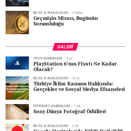
Akıllı Telefon Piyasasında Zam Şoku
ÖNCEKI
BLOG & MAKALELER
1 hafta
Bu Hafta Vizyondakiler
Geçmişin Mirası, Bugünün
Sorumluluğu
GALERI
OYUN HABERLERI
4 ay
PlayStation 6’nın Fiyatı Ne Kadar
Olacak?
BLOG & MAKALELER
12 ay
Türkiye İklim Kanunu Hakkında:
Gerçekler ve Sosyal Medya Efsaneleri
İNTERNET HABERLERI
1 yıl
Sony Dünya Fotoğraf Ödülleri
BLOG & MAKALELER
2 yıl