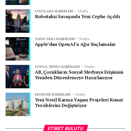
UYGULAMA HABERLERI
3 hafta
Robotaksi Savaşında Yeni Cephe Açıldı
YAPAY ZEKA HABERLERI
3 hafta
Apple’dan OpenAI’a Ağır Suçlamalar
SOSYAL MEDYA HABERLERI
3 hafta
AB, Çocukların Sosyal Medyaya Erişimini
Yeniden Düzenlemeye Hazırlanıyor
EKONOMI HABERLERI
3 hafta
Yeni Nesil Karma Yaşam Projeleri Konut
Tercihlerini Değiştiriyor
ETIKET BULUTU