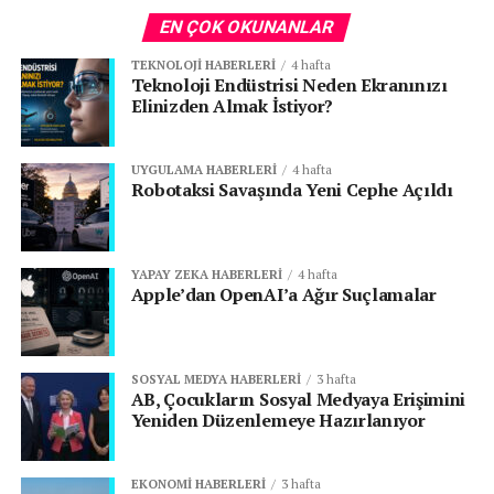
EN ÇOK OKUNANLAR
TEKNOLOJI HABERLERI
4 hafta
Teknoloji Endüstrisi Neden Ekranınızı
Elinizden Almak İstiyor?
UYGULAMA HABERLERI
4 hafta
Robotaksi Savaşında Yeni Cephe Açıldı
YAPAY ZEKA HABERLERI
4 hafta
Apple’dan OpenAI’a Ağır Suçlamalar
SOSYAL MEDYA HABERLERI
3 hafta
AB, Çocukların Sosyal Medyaya Erişimini
Yeniden Düzenlemeye Hazırlanıyor
EKONOMI HABERLERI
3 hafta