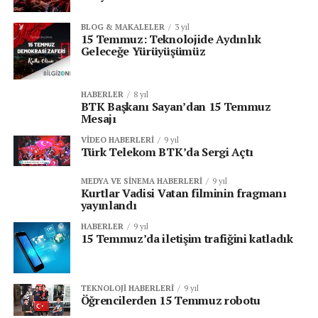
BLOG & MAKALELER
3 yıl
15 Temmuz: Teknolojide Aydınlık
Geleceğe Yürüyüşümüz
HABERLER
8 yıl
BTK Başkanı Sayan’dan 15 Temmuz
Mesajı
VIDEO HABERLERI
9 yıl
Türk Telekom BTK’da Sergi Açtı
MEDYA VE SINEMA HABERLERI
9 yıl
Kurtlar Vadisi Vatan filminin fragmanı
yayınlandı
HABERLER
9 yıl
15 Temmuz’da iletişim trafiğini katladık
TEKNOLOJI HABERLERI
9 yıl
Öğrencilerden 15 Temmuz robotu