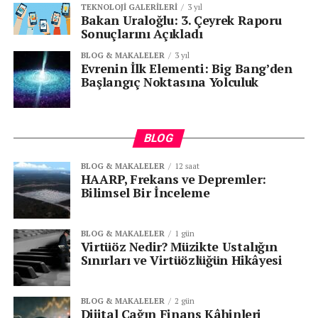
TEKNOLOJI GALERILERI
3 yıl
Bakan Uraloğlu: 3. Çeyrek Raporu
Sonuçlarını Açıkladı
BLOG & MAKALELER
3 yıl
Evrenin İlk Elementi: Big Bang’den
Başlangıç Noktasına Yolculuk
BLOG
BLOG & MAKALELER
12 saat
HAARP, Frekans ve Depremler:
Bilimsel Bir İnceleme
BLOG & MAKALELER
1 gün
Virtüöz Nedir? Müzikte Ustalığın
Sınırları ve Virtüözlüğün Hikâyesi
BLOG & MAKALELER
2 gün
Dijital Çağın Finans Kâhinleri