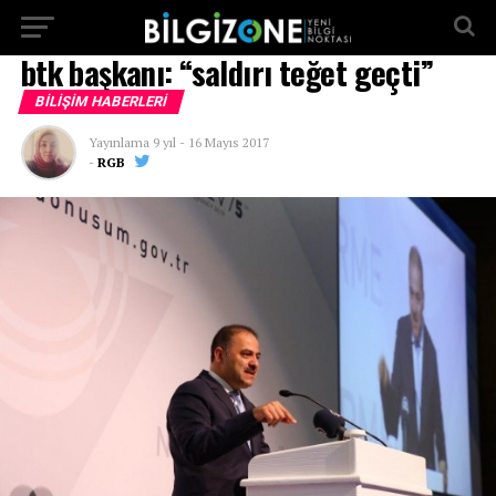
...
btk başkanı: “saldırı teğet geçti”
BILIŞIM HABERLERI
Yayınlama
9 yıl
-
16 Mayıs 2017
-
RGB