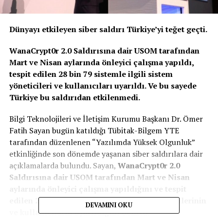
Dünyayı etkileyen siber saldırı Türkiye’yi teğet geçti.
WanaCrypt0r 2.0 Saldırısına dair USOM tarafından
Mart ve Nisan aylarında önleyici çalışma yapıldı,
tespit edilen 28 bin 79 sistemle ilgili sistem
yöneticileri ve kullanıcıları uyarıldı. Ve bu sayede
Türkiye bu saldırıdan etkilenmedi.
Bilgi Teknolojileri ve İletişim Kurumu Başkanı Dr. Ömer
Fatih Sayan bugün katıldığı Tübitak-Bilgem YTE
tarafından düzenlenen “Yazılımda Yüksek Olgunluk”
etkinliğinde son dönemde yaşanan siber saldırılara dair
açıklamalarda bulundu. Sayan,
WanaCrypt0r 2.0
Saldırısına dair USOM tarafından Mart ve Nisan
aylarında önleyici çalışma yapıldığını ve tespit
edilen 28 bin 79 sistemle ilgili sistem yöneticilerinin
DEVAMINI OKU
ve kullanıcıların uyarıldığını belirtti.