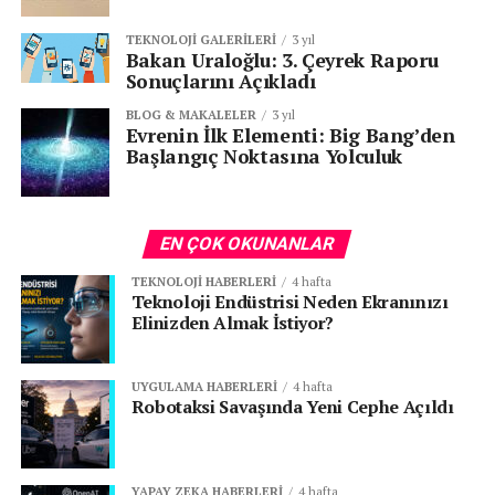
Demiryolları
TEKNOLOJI GALERILERI
3 yıl
Bakan Uraloğlu: 3. Çeyrek Raporu
Sonuçlarını Açıkladı
Çin
BLOG & MAKALELER
3 yıl
ATM’ler
Evrenin İlk Elementi: Big Bang’den
Başlangıç Noktasına Yolculuk
Okullar ve üniversiteler
yer alıyor.
EN ÇOK OKUNANLAR
TÜRKİYE’DE ETKİSİ NE OLDU? NEDEN
TEKNOLOJI HABERLERI
4 hafta
Teknoloji Endüstrisi Neden Ekranınızı
ETKİLENMEDİ?
Elinizden Almak İstiyor?
Dünya çapında etkili olan, yüze yakın ülkeye yayıldığı
bilinen zararlı yazılım siber saldırısının etkisi Türkiye’de
UYGULAMA HABERLERI
4 hafta
sınırlı oldu ve hayatın akışı etkilenmedi. Uluslararası
Robotaksi Savaşında Yeni Cephe Açıldı
operasyonları olan Renault firmasının Fransa
merkezinin etkilenmesi nedeni ile Türkiye’de de üretim
biriminin Cumartesi günü söz konusu saldırıdan
YAPAY ZEKA HABERLERI
4 hafta