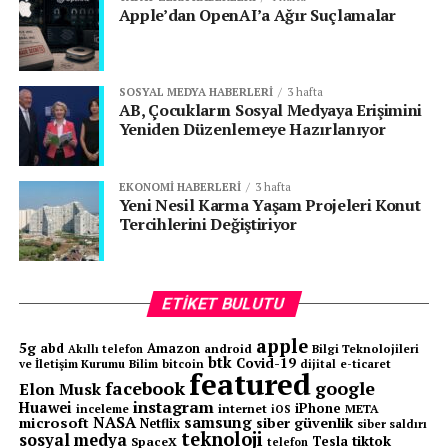
etkilendiği ancak normal seyre dönüldüğü raporlandı.
Apple’dan OpenAI’a Ağır Suçlamalar
BTK Ulusal Siber Olaylara Müdahale Merkezi (USOM)
WannaCry adlı siber saldırısı öncesinde
Mart ve Nisan
SOSYAL MEDYA HABERLERI
3 hafta
aylarında
Windows sistemlerinde bulunan kritik SMB
AB, Çocukların Sosyal Medyaya Erişimini
Yeniden Düzenlemeye Hazırlanıyor
zafiyetinin oluşturduğu
yaygın riski öngörerek detaylı
çalışma yaptı, USOM Türkiye’de yaşanabilecek
zararları en aza indirilmesini sağladı.
EKONOMI HABERLERI
3 hafta
Yeni Nesil Karma Yaşam Projeleri Konut
Tercihlerini Değiştiriyor
BTK USOM, kullanıcıları ve sistem
yöneticilerini 21 Mart’ta yayınladığı güvenlik
bildirimi ile uyararak sistemlerde
MS17-010
güncellemesinin yapılmasını istedi.
ETIKET BULUTU
“
Ulusal Siber Olaylara Müdahale Merkezi (USOM),
apple
5g
abd
Amazon
android
Bilgi Teknolojileri
Akıllı telefon
kullanıcı ve sistem yöneticilerine Microsoft MS17-010
btk
Covid-19
ve İletişim Kurumu
Bilim
bitcoin
e-ticaret
dijital
featured
güvenlik bültenini incelemelerini ve gerekli
facebook
google
Elon Musk
instagram
Huawei
güncellemeleri yapmalarını tavsiye etmektedir.
”
iPhone
inceleme
internet
META
iOS
NASA
samsung
microsoft
siber güvenlik
Netflix
siber saldırı
teknoloji
sosyal medya
tiktok
Tesla
SpaceX
telefon