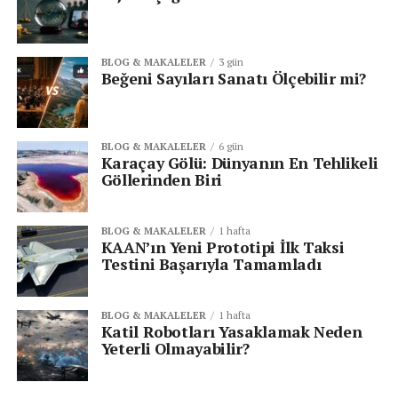
Saldırının faydalandığı iki tür hata;
Kullanıcıların bilinçsiz biçimde phishing
BLOG & MAKALELER
3 gün
Beğeni Sayıları Sanatı Ölçebilir mi?
epostalarını açması ve
Sistem yöneticilerinin Windows sistemlerini
güncel tutmaması.
BLOG & MAKALELER
6 gün
Karaçay Gölü: Dünyanın En Tehlikeli
KİMLER ZARAR GÖRDÜ?
Göllerinden Biri
Dünya genelinde birçok ülkede hayatın akışını etkileyen
siber saldırıdan en çok etkilenen ülke ve kuruluşlar
BLOG & MAKALELER
1 hafta
KAAN’ın Yeni Prototipi İlk Taksi
arasında;
Testini Başarıyla Tamamladı
İngiltere
BLOG & MAKALELER
1 hafta
NHS sağlık sistemi
Katil Robotları Yasaklamak Neden
Yeterli Olmayabilir?
Nissan UK