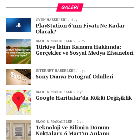
İspanya
GALERI
Telefonica, Telekom operatörü
OYUN HABERLERI
4 ay
Iberdrola ve Gas Natural, enerji şirketleri
PlayStation 6’nın Fiyatı Ne Kadar
Olacak?
ABD
BLOG & MAKALELER
12 ay
Türkiye İklim Kanunu Hakkında:
FedEx, kargo firması
Gerçekler ve Sosyal Medya Efsaneleri
Waterloo Üniversitesi
İNTERNET HABERLERI
1 yıl
Sony Dünya Fotoğraf Ödülleri
Rusya
İçişleri Bakanlığı
BLOG & MAKALELER
2 yıl
Google Haritalar’da Köklü Değişiklik
VTB, banka
Sberbank, banka
RZD, demiryolları
BLOG & MAKALELER
2 yıl
Teknoloji ve Bilimin Dönüm
Noktaları: 6 Mart’ın Anlamı
Almanya