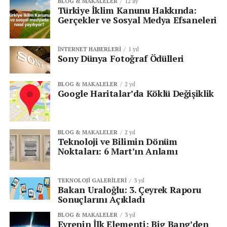
BLOG & MAKALELER
12 ay
Sonsuza Kadar Havada Kalabilen Drone’lar!
Türkiye İklim Kanunu Hakkında:
Gerçekler ve Sosyal Medya Efsaneleri
ÖNCEKI
Superbrands Türkiye 2022 Açıklandı!
İNTERNET HABERLERI
1 yıl
Sony Dünya Fotoğraf Ödülleri
BLOG & MAKALELER
2 yıl
Google Haritalar’da Köklü Değişiklik
BLOG & MAKALELER
2 yıl
Teknoloji ve Bilimin Dönüm
Noktaları: 6 Mart’ın Anlamı
TEKNOLOJI GALERILERI
3 yıl
Bakan Uraloğlu: 3. Çeyrek Raporu
Sonuçlarını Açıkladı
BLOG & MAKALELER
3 yıl
Evrenin İlk Elementi: Big Bang’den