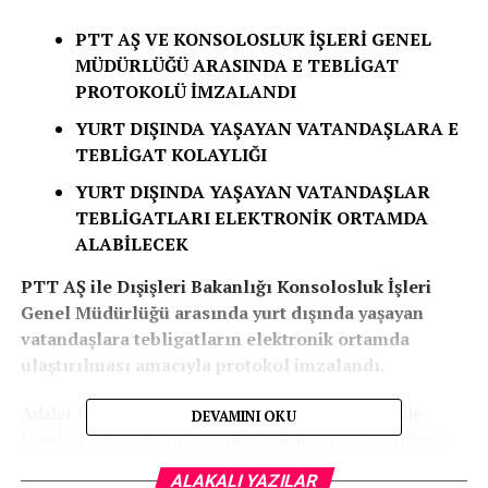
PTT AŞ VE KONSOLOSLUK İŞLERİ GENEL
MÜDÜRLÜĞÜ ARASINDA E TEBLİGAT
PROTOKOLÜ İMZALANDI
YURT DIŞINDA YAŞAYAN VATANDAŞLARA E
TEBLİGAT KOLAYLIĞI
YURT DIŞINDA YAŞAYAN VATANDAŞLAR
TEBLİGATLARI ELEKTRONİK ORTAMDA
ALABİLECEK
PTT AŞ ile Dışişleri Bakanlığı Konsolosluk İşleri
Genel Müdürlüğü arasında yurt dışında yaşayan
vatandaşlara tebligatların elektronik ortamda
ulaştırılması amacıyla protokol imzalandı.
Adalet Bakanlığı, Ulaştırma ve Altyapı Bakanlığı ile
DEVAMINI OKU
Dışişleri Bakanlığı tarafından çalışmalarına geçtiğimiz
yıllarda başlanan ve yurt dışındaki vatandaşlara UETS
ALAKALI YAZILAR