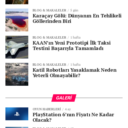
Genel Müdürlüğü ile adım atacağımız bu iş
BLOG & MAKALELER
5 gün
birliğinin UETS’nin daha da yaygınlaşmasına katkı
Karaçay Gölü: Dünyanın En Tehlikeli
sağlayacağını umuyorum” dedi.
Göllerinden Biri
BLOG & MAKALELER
1 hafta
Senin reaksiyonun hangisi?
KAAN’ın Yeni Prototipi İlk Taksi
Testini Başarıyla Tamamladı
BLOG & MAKALELER
1 hafta
Katil Robotları Yasaklamak Neden
Yeterli Olmayabilir?
KATEGORİLER:
|
Teknoloji Haberleri
|
GALERI
OYUN HABERLERI
4 ay
PlayStation 6’nın Fiyatı Ne Kadar
ETIKETLER:
DIŞIŞLERI
E TEBLIGAT
PTT
UETS
Olacak?
SONRAKI