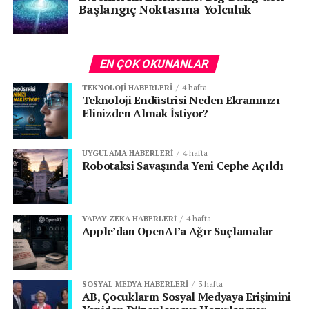
Başlangıç Noktasına Yolculuk
EN ÇOK OKUNANLAR
TEKNOLOJI HABERLERI
4 hafta
Teknoloji Endüstrisi Neden Ekranınızı
Elinizden Almak İstiyor?
UYGULAMA HABERLERI
4 hafta
Robotaksi Savaşında Yeni Cephe Açıldı
YAPAY ZEKA HABERLERI
4 hafta
Apple’dan OpenAI’a Ağır Suçlamalar
SOSYAL MEDYA HABERLERI
3 hafta
AB, Çocukların Sosyal Medyaya Erişimini