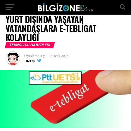
...
YURT DIŞINDA YAŞAYAN
VATANDAŞLARA E-TEBLİGAT
KOLAYLIĞI
TEKNOLOJI HABERLERI
Yayınlama
4 yıl
-
9 Ocak 2023
-
Betty