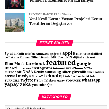
Yeniden Düzenlemeye Hazırlanıyor
EKONOMI HABERLERI
3 hafta
Yeni Nesil Karma Yaşam Projeleri Konut
Tercihlerini Değiştiriyor
ETIKET BULUTU
apple
5g
abd
Amazon
android
Bilgi Teknolojileri
Akıllı telefon
btk
Covid-19
ve İletişim Kurumu
Bilim
bitcoin
e-ticaret
dijital
featured
facebook
google
Elon Musk
instagram
Huawei
iPhone
inceleme
internet
META
iOS
NASA
samsung
microsoft
siber güvenlik
Netflix
siber saldırı
teknoloji
sosyal medya
tiktok
Tesla
SpaceX
telefon
twitter
whatsapp
uzay
TURKCELL
Türk Telekom
VODAFONE
yapay zeka
youtube
Çin
KATEGORILER