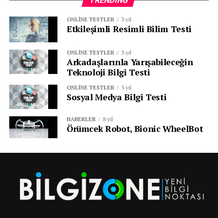
TRENDING
ONLINE TESTLER
3 yıl
Etkileşimli Resimli Bilim Testi
ONLINE TESTLER
3 yıl
Arkadaşlarınla Yarışabileceğin
Teknoloji Bilgi Testi
ONLINE TESTLER
3 yıl
Sosyal Medya Bilgi Testi
HABERLER
8 yıl
Örümcek Robot, Bionic WheelBot