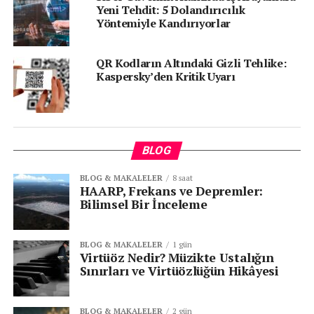
Yeni Tehdit: 5 Dolandırıcılık
“Psikolojik Manipülasyon + Teknik
Yöntemiyle Kandırıyorlar
Aldatma”
QR Kodların Altındaki Gizli Tehlike:
Kaspersky spam analisti
Anna Lazaricheva
, bu
Kaspersky’den Kritik Uyarı
saldırıların sadece teknik değil, aynı zamanda psikolojik
yönü de olduğunu belirtiyor:
“Saldırganlar, yasal işlem korkusunu kullanarak
kullanıcıları dosyaları çalıştırmaya zorluyor.
BLOG
Kampanyanın hızla büyümesi, kurumların savunma
BLOG & MAKALELER
8 saat
reflekslerini güçlendirmesi gerektiğini açıkça
HAARP, Frekans ve Depremler:
Bilimsel Bir İnceleme
gösteriyor.”
Kaspersky’den Güvenlik Uyarıları
BLOG & MAKALELER
1 gün
Virtüöz Nedir? Müzikte Ustalığın
Sınırları ve Virtüözlüğün Hikâyesi
Kaspersky, hem bireysel hem kurumsal kullanıcılara şu
önerilerde bulunuyor:
BLOG & MAKALELER
2 gün