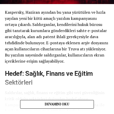
Kaspersky, Haziran ayından bu yana yürütülen ve hızla
yayılan yeni bir kötü amaçlı yazılım kampanyasını
ortaya çıkardı. Saldırganlar, kendilerini hukuk bürosu
gibi tanıtarak kurumlara gönderdikleri sahte e-postalar
aracılığıyla, alan adı patent ihlali gerekçesiyle dava
tehdidinde bulunuyor. E-postaya eklenen arşiv dosyasını
açan kullanıcıların cihazlarına bir Truva atı yükleniyor.
Bu yazılım sayesinde saldırganlar, kullanıcıların ekran
içeriklerine erişim sağlayabiliyor.
Hedef: Sağlık, Finans ve Eğitim
Sektörleri
Saldırılar, sağlık, finans ve eğitim gibi veri güvenliğinin
kritik olduğu sektörleri doğrudan hedef alıyor.
Kampanya,
11 Haziran’da gönderilen 95 e-posta ile
DEVAMINI OKU
başladı
ve kısa sürede
1.100’den fazla kurumsal