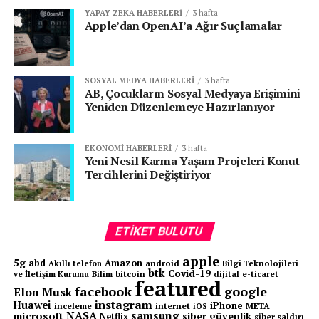
YAPAY ZEKA HABERLERI
3 hafta
Apple’dan OpenAI’a Ağır Suçlamalar
SOSYAL MEDYA HABERLERI
3 hafta
AB, Çocukların Sosyal Medyaya Erişimini
Yeniden Düzenlemeye Hazırlanıyor
EKONOMI HABERLERI
3 hafta
Yeni Nesil Karma Yaşam Projeleri Konut
Tercihlerini Değiştiriyor
ETIKET BULUTU
apple
5g
abd
Amazon
android
Bilgi Teknolojileri
Akıllı telefon
btk
Covid-19
ve İletişim Kurumu
Bilim
bitcoin
e-ticaret
dijital
featured
facebook
google
Elon Musk
instagram
Huawei
iPhone
inceleme
internet
META
iOS
NASA
samsung
microsoft
siber güvenlik
Netflix
siber saldırı