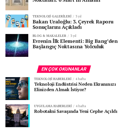
TEKNOLOJI GALERILERI
3 yıl
Bakan Uraloğlu: 3. Çeyrek Raporu
Sonuçlarını Açıkladı
BLOG & MAKALELER
3 yıl
Evrenin İlk Elementi: Big Bang’den
Başlangıç Noktasına Yolculuk
EN ÇOK OKUNANLAR
TEKNOLOJI HABERLERI
4 hafta
Teknoloji Endüstrisi Neden Ekranınızı
Elinizden Almak İstiyor?
UYGULAMA HABERLERI
4 hafta
Robotaksi Savaşında Yeni Cephe Açıldı