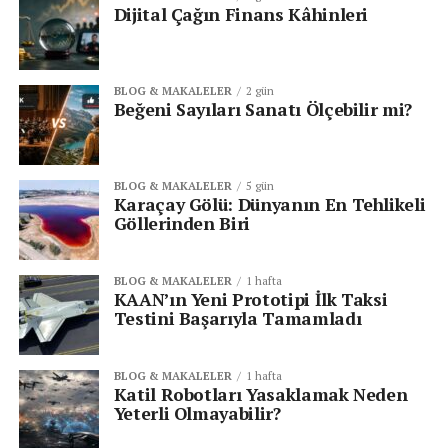
Dijital Çağın Finans Kâhinleri
Şüpheli görünen hiçbir e-posta eki açılmamalı,
özellikle
şifreli arşiv dosyaları
.
Gönderenin kimliği mutlaka doğrulanmalı.
BLOG & MAKALELER
2 gün
Beğeni Sayıları Sanatı Ölçebilir mi?
Uç nokta güvenliği yazılımları
kullanılmalı.
BLOG & MAKALELER
5 gün
Tüm personel,
oltalama ve sosyal mühendislik
Karaçay Gölü: Dünyanın En Tehlikeli
Göllerinden Biri
saldırılarına karşı eğitilmeli.
Şüpheli dosya açıldıysa,
BT/siber güvenlik
BLOG & MAKALELER
1 hafta
KAAN’ın Yeni Prototipi İlk Taksi
birimi anında bilgilendirilmeli.
Testini Başarıyla Tamamladı
BLOG & MAKALELER
1 hafta
Senin reaksiyonun hangisi?
Katil Robotları Yasaklamak Neden
Yeterli Olmayabilir?