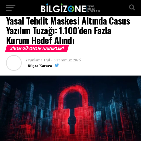
...
Yasal Tehdit Maskesi Altında Casus
Yazılım Tuzağı: 1.100’den Fazla
Kurum Hedef Alındı
SIBER GÜVENLIK HABERLERI
Yayınlama
1 yıl
-
3 Temmuz 2025
-
Büşra Karaca