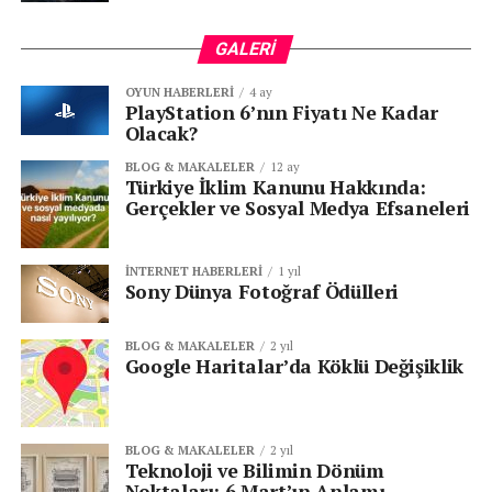
GALERI
OYUN HABERLERI
4 ay
PlayStation 6’nın Fiyatı Ne Kadar
Olacak?
KATEGORİLER:
|
Siber Güvenlik Haberleri
|
BLOG & MAKALELER
12 ay
Türkiye İklim Kanunu Hakkında:
Gerçekler ve Sosyal Medya Efsaneleri
ETIKETLER:
CASUS YAZILIM
DIJITAL GÜVENLIK
E-POSTA GÜVENLIĞI
KASPERSKY RAPORU
KURUMSAL SIBER TEHDIT
OLTALAMA SALDIRISI
İNTERNET HABERLERI
1 yıl
SIBER SALDIRI
TOR AĞI
TRUVA ATI
VERI GIZLILIĞI
Sony Dünya Fotoğraf Ödülleri
SONRAKI
Yazın Remote Çalışmaya Geçen Şirketler için 4
BLOG & MAKALELER
2 yıl
Google Haritalar’da Köklü Değişiklik
Siber Güvenlik Önerisi
ÖNCEKI
Dark Web’de Yasa Dışı Yapay Zeka Platformu
Ortaya Çıktı: Siber Tehditler Yeni Bir Boyut
BLOG & MAKALELER
2 yıl
Teknoloji ve Bilimin Dönüm
Kazanıyor
Noktaları: 6 Mart’ın Anlamı