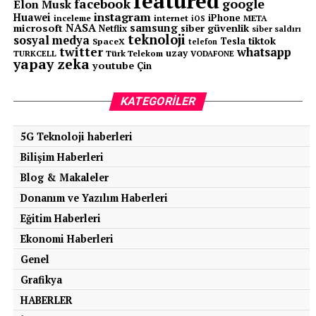
featured
geliştirebilmektedir.
facebook
google
Elon Musk
instagram
Huawei
iPhone
inceleme
internet
META
iOS
NASA
samsung
microsoft
siber güvenlik
Netflix
siber saldırı
Bu karşılıklı gelişim, saldırı ve savunma arasındaki
teknoloji
sosyal medya
tiktok
Tesla
SpaceX
telefon
dengeyi sürekli değişen bir yapıya dönüştürmektedir.
twitter
whatsapp
uzay
TURKCELL
Türk Telekom
VODAFONE
yapay zeka
youtube
Çin
Dolayısıyla ülkeler ve kurumlar, dijital altyapılarını
sadece korumakla kalmayıp sürekli olarak güncellemek
ve güçlendirmek zorunda kalmaktadır. Siber güvenlik
KATEGORILER
artık statik bir alan değil, sürekli hareket halinde olan
dinamik bir mücadele alanı haline gelmiştir.
5G Teknoloji haberleri
Bilişim Haberleri
Yerli ve Milli Yapay Zekâ
Blog & Makaleler
Zorunluluğu
Donanım ve Yazılım Haberleri
Eğitim Haberleri
Dış kaynaklı yapay zekâ sistemlerinin yaygınlaşması,
Ekonomi Haberleri
beraberinde veri güvenliği ve stratejik kontrol açısından
Genel
önemli tartışmaları da gündeme getirmiştir. Özellikle
devlet kurumları, kritik altyapılar ve hassas veriler söz
Grafikya
konusu olduğunda, bu verilerin farklı ülkelerde
HABERLER
geliştirilen sistemler üzerinden işlenmesi ciddi bir