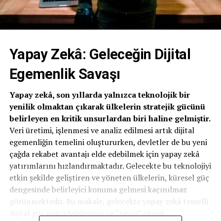
Yapay Zekâ: Geleceğin Dijital
Egemenlik Savaşı
Yapay zekâ, son yıllarda yalnızca teknolojik bir
yenilik olmaktan çıkarak ülkelerin stratejik gücünü
belirleyen en kritik unsurlardan biri haline gelmiştir.
Veri üretimi, işlenmesi ve analiz edilmesi artık dijital
egemenliğin temelini oluştururken, devletler de bu yeni
çağda rekabet avantajı elde edebilmek için yapay zekâ
yatırımlarını hızlandırmaktadır. Gelecekte bu teknolojiyi
etkin şekilde geliştiren ve yöneten ülkelerin, küresel güç
dengesinde belirleyici konuma gelmesi kaçınılmaz
görünmektedir. Bu makale, gelecekte yapay zekâ temelli
dijital güç mücadelelerinin ve “savaş” olarak