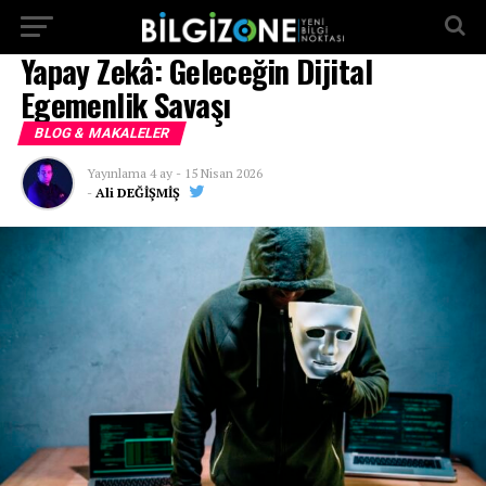
...
Yapay Zekâ: Geleceğin Dijital
Egemenlik Savaşı
BLOG & MAKALELER
Yayınlama
4 ay
-
15 Nisan 2026
-
Ali DEĞİŞMİŞ