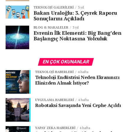
Uzay araçlarında birçok hareketli sistem bulunur:
TEKNOLOJI GALERILERI
3 yıl
Bakan Uraloğlu: 3. Çeyrek Raporu
güneş panelleri,
Sonuçlarını Açıkladı
anten mekanizmaları,
BLOG & MAKALELER
3 yıl
Evrenin İlk Elementi: Big Bang’den
robotik kollar,
Başlangıç Noktasına Yolculuk
kilit sistemleri,
uydu menteşeleri
EN ÇOK OKUNANLAR
Eğer metal yüzeyler kontrolsüz şekilde birbirine
TEKNOLOJI HABERLERI
4 hafta
yapışırsa sistem tamamen kilitlenebilir. Bu yüzden
Teknoloji Endüstrisi Neden Ekranınızı
mühendisler:
Elinizden Almak İstiyor?
özel kaplamalar,
UYGULAMA HABERLERI
4 hafta
Robotaksi Savaşında Yeni Cephe Açıldı
yağlayıcılar,
farklı metal alaşımları,
koruyucu yüzey işlemleri
YAPAY ZEKA HABERLERI
4 hafta