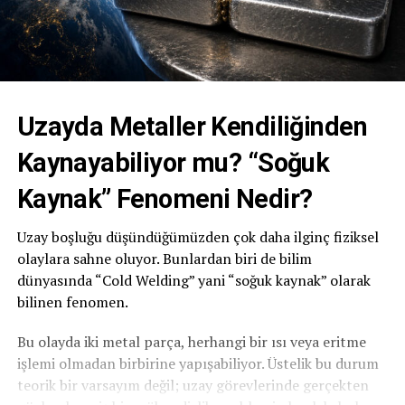
Uzayda Metaller Kendiliğinden
Kaynayabiliyor mu? “Soğuk
Kaynak” Fenomeni Nedir?
Uzay boşluğu düşündüğümüzden çok daha ilginç fiziksel
olaylara sahne oluyor. Bunlardan biri de bilim
dünyasında “
Cold Welding
” yani “soğuk kaynak” olarak
bilinen fenomen.
Bu olayda iki metal parça, herhangi bir ısı veya eritme
işlemi olmadan birbirine yapışabiliyor. Üstelik bu durum
teorik bir varsayım değil; uzay görevlerinde gerçekten