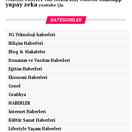
gelebilir. Ancak bu fenomen bugün hem uzay
yapay zeka
youtube
Çin
mühendisliğinin gerçek problemlerinden biri hem de
geleceğin uzay üretim teknolojileri arasında gösteriliyor.
KATEGORILER
Uzay boşluğunda atomların davranışı, Dünya’daki
5G Teknoloji haberleri
alıştığımız fizik kurallarından çok daha farklı sonuçlar
Bilişim Haberleri
ortaya çıkarabiliyor. Ve bazen yalnızca iki metalin
birbirine dokunması bile büyük bir mühendislik sorununa
Blog & Makaleler
dönüşebiliyor.
Donanım ve Yazılım Haberleri
Eğitim Haberleri
Ali Değişmiş
Ekonomi Haberleri
Genel
Senin reaksiyonun hangisi?
Grafikya
HABERLER
1
İnternet Haberleri
Kültür Sanat Haberleri
Lifestyle Yaşam Haberleri