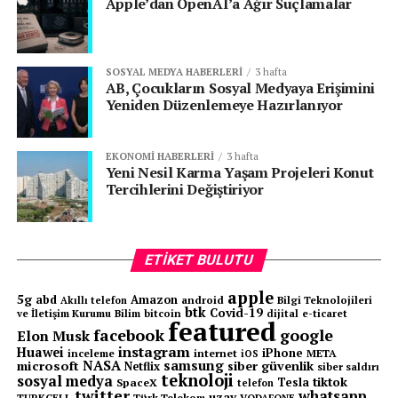
Apple’dan OpenAI’a Ağır Suçlamalar
kullanarak soğuk kaynak riskini azaltmaya çalışıyor.
Gelecekte Avantaja Dönüşebilir
SOSYAL MEDYA HABERLERI
3 hafta
AB, Çocukların Sosyal Medyaya Erişimini
mi?
Yeniden Düzenlemeye Hazırlanıyor
İlginç olan nokta ise şu: Bilim insanları bugün bu
fenomeni sadece bir risk olarak değil, aynı zamanda bir
EKONOMI HABERLERI
3 hafta
Yeni Nesil Karma Yaşam Projeleri Konut
fırsat olarak da değerlendiriyor.
Tercihlerini Değiştiriyor
Gelecekte uzay istasyonları, dev teleskoplar veya
yörüngede üretilecek yapılar için “ısı gerektirmeden
metal birleştirme” teknolojileri geliştirilebilir. Özellikle
ETIKET BULUTU
vakum ortamında çalışan otomatik montaj sistemleri
apple
5g
abd
Amazon
için kontrollü soğuk kaynak yöntemleri araştırılıyor.
android
Bilgi Teknolojileri
Akıllı telefon
btk
Covid-19
ve İletişim Kurumu
Bilim
bitcoin
e-ticaret
dijital
featured
facebook
google
Elon Musk
Soğuk Kaynak
instagram
Huawei
iPhone
inceleme
internet
META
iOS
NASA
samsung
microsoft
siber güvenlik
Netflix
siber saldırı
teknoloji
sosyal medya
tiktok
Tesla
SpaceX
“Soğuk kaynak” ilk duyulduğunda bilim kurgu gibi
telefon
twitter
whatsapp
uzay
TURKCELL
Türk Telekom
VODAFONE