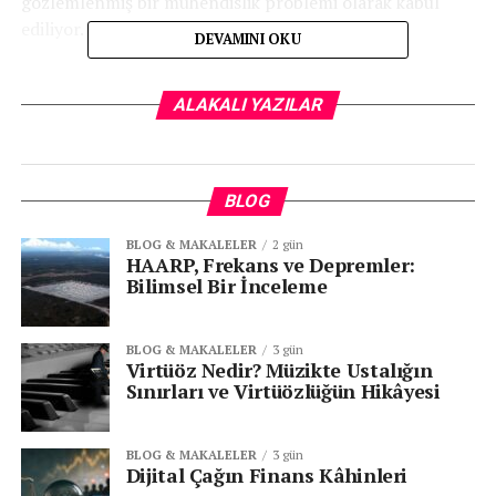
gözlemlenmiş bir mühendislik problemi olarak kabul
ediliyor.
DEVAMINI OKU
Soğuk Kaynak Nasıl Oluşuyor?
ALAKALI YAZILAR
Dünya üzerindeki metallerin yüzeyi aslında tamamen
“çıplak” değildir. Havayla temas eden metal yüzeylerde:
BLOG
oksit tabakası,
BLOG & MAKALELER
2 gün
nem,
HAARP, Frekans ve Depremler:
Bilimsel Bir İnceleme
yağ,
mikroskobik kir katmanları
BLOG & MAKALELER
3 gün
bulunur. Bu katmanlar metallerin birbirine atomik
Virtüöz Nedir? Müzikte Ustalığın
Sınırları ve Virtüözlüğün Hikâyesi
seviyede temas etmesini engeller.
Ancak uzayda durum farklıdır. Vakum ortamında
BLOG & MAKALELER
3 gün
oksitlenme çok düşük seviyededir ve temiz metal
Dijital Çağın Finans Kâhinleri