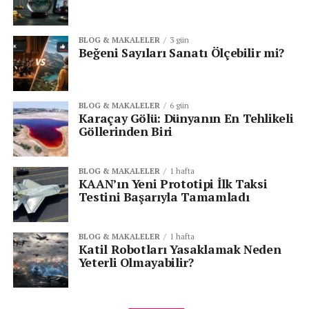
yüzeyler birbirine temas ettiğinde atomlar adeta tek bir
parça gibi davranmaya başlayabilir. Böylece iki metal
arasında doğal bir bağ oluşur.
BLOG & MAKALELER
3 gün
Beğeni Sayıları Sanatı Ölçebilir mi?
Bilim İnsanları Bu Olayı Nasıl
Fark Etti?
BLOG & MAKALELER
6 gün
Karaçay Gölü: Dünyanın En Tehlikeli
Soğuk kaynak fenomeni ilk olarak 20. yüzyılın
Göllerinden Biri
ortalarında dikkat çekmeye başladı. Özellikle uzay
teknolojilerinin gelişmesiyle birlikte vakum ortamında
BLOG & MAKALELER
1 hafta
çalışan mekanik sistemlerde beklenmeyen yapışmalar
KAAN’ın Yeni Prototipi İlk Taksi
gözlemlendi.
Testini Başarıyla Tamamladı
European Space Agency
tarafından yayımlanan teknik
BLOG & MAKALELER
1 hafta
çalışmalarda, uzay araçlarında hareketli parçaların
Katil Robotları Yasaklamak Neden
bazen birbirine yapışarak kilitlendiği belirtiliyor. ESA bu
Yeterli Olmayabilir?
durumu “adhesion”, “sticking” veya “stiction” olarak da
tanımlıyor.