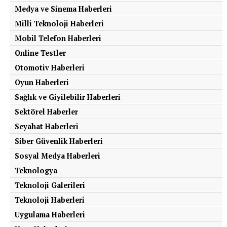
Medya ve Sinema Haberleri
Milli Teknoloji Haberleri
KATEGORİLER:
|
Uzay Haberleri
|
Mobil Telefon Haberleri
Online Testler
ETIKETLER:
FEATURED
METAL KAYNAK
SOĞUK KAYNAK
Otomotiv Haberleri
UZAYDA KAYNAK
Oyun Haberleri
SONRAKI
Sağlık ve Giyilebilir Haberleri
Gökbilimciler İlk Kez Bir Öte Uydu İçin Güçlü
Sektörel Haberler
Kanıt Buldu
Seyahat Haberleri
ÖNCEKI
Starlink, Uzaydan 5G Hızında İnternet
Siber Güvenlik Haberleri
Dönemini Başlatıyor
Sosyal Medya Haberleri
Teknologya
Teknoloji Galerileri
Teknoloji Haberleri
Uygulama Haberleri