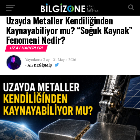
...
Uzayda Metaller Kendiliğinden
Kaynayabiliyor mu? “Soğuk Kaynak”
Fenomeni Nedir?
UZAY HABERLERI
Yayınlama
3 ay
-
21 Mayıs 2026
-
Ali DEĞİŞMİŞ