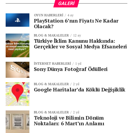
GALERI
Galileo Uzay Aracındaki Şüpheli
OYUN HABERLERI
4 ay
Arıza
PlayStation 6’nın Fiyatı Ne Kadar
Olacak?
En çok konuşulan örneklerden biri
Galileo spacecraft
BLOG & MAKALELER
12 ay
görevinde yaşandı.
Türkiye İklim Kanunu Hakkında:
Gerçekler ve Sosyal Medya Efsaneleri
1991 yılında Jüpiter’e gönderilen Galileo uzay aracının
yüksek kazançlı anteni tam olarak açılamadı. Uzmanlar
İNTERNET HABERLERI
1 yıl
bunun olası nedenlerinden birinin soğuk kaynak etkisi
Sony Dünya Fotoğraf Ödülleri
olduğunu düşünüyor. Uzun taşıma süreci, titreşimler ve
koruyucu yağlayıcıların aşınması sonucu bazı metal
BLOG & MAKALELER
2 yıl
temas noktalarının birbirine yapışmış olabileceği
Google Haritalar’da Köklü Değişiklik
değerlendirildi.
Bu Olay Uzay Mühendisliği İçin
BLOG & MAKALELER
2 yıl
Teknoloji ve Bilimin Dönüm
Neden Tehlikeli?
Noktaları: 6 Mart’ın Anlamı