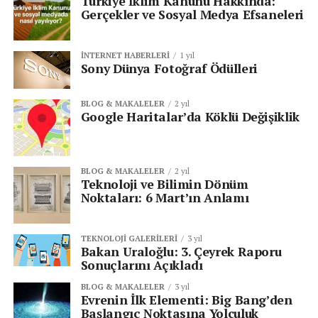
Türkiye İklim Kanunu Hakkında:
Gerçekler ve Sosyal Medya Efsaneleri
İNTERNET HABERLERI
1 yıl
Sony Dünya Fotoğraf Ödülleri
BLOG & MAKALELER
2 yıl
Google Haritalar’da Köklü Değişiklik
BLOG & MAKALELER
2 yıl
Teknoloji ve Bilimin Dönüm
Noktaları: 6 Mart’ın Anlamı
TEKNOLOJI GALERILERI
3 yıl
Bakan Uraloğlu: 3. Çeyrek Raporu
Sonuçlarını Açıkladı
BLOG & MAKALELER
3 yıl
Evrenin İlk Elementi: Big Bang’den
Başlangıç Noktasına Yolculuk