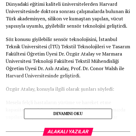
Dünyadaki eğitimi kaliteli üniversitelerden Harvard
Üniversitesinde doktora sonrası çalışmalarda bulunan iki
Türk akademisyen, silikon ve kumaştan yapılan, vücut
yapısıyla uyumlu, giyilebilir sensör teknolojisi geliştirdi.
Söz konusu giyilebilir sensör teknolojisini, İstanbul
Teknik Üniversitesi (İTÜ) Tekstil Teknolojileri ve Tasarım
Fakültesi Öğretim Üyesi Dr. Özgür Atalay ve Marmara
Üniversitesi Teknoloji Fakültesi Tekstil Mühendisliği
Öğretim Üyesi Dr. Aslı Atalay, Prof. Dr. Conor Walsh ile
Harvard Üniversitesinde geliştirdi.
Özgür Atalay, konuyla ilgili olarak şunları söyledi:
Mesela felçli hastaların yürüme ve hareket etme
kapasiteleri çok kısıtlı oluyor. Bizim laboratuvarımızda
DEVAMINI OKU
yapılan çalışmalar genel olarak bu hastalara tekrar
hareket etme yetisi kazandırmayı amaçlıyor ve tekstil
bazlı yapılar da bu sistemin en önemli halkasını
ALAKALI YAZILAR