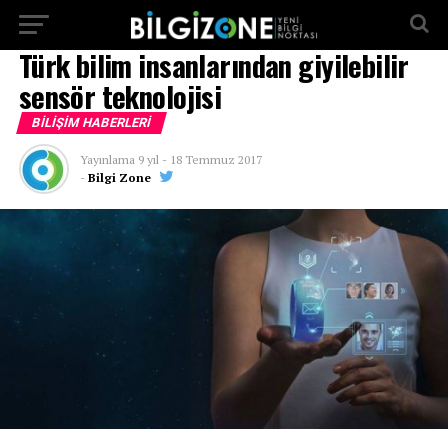
...
Türk bilim insanlarından giyilebilir
sensör teknolojisi
BILIŞIM HABERLERI
Yayınlama
9 yıl
-
18 Temmuz 2017
-
Bilgi Zone