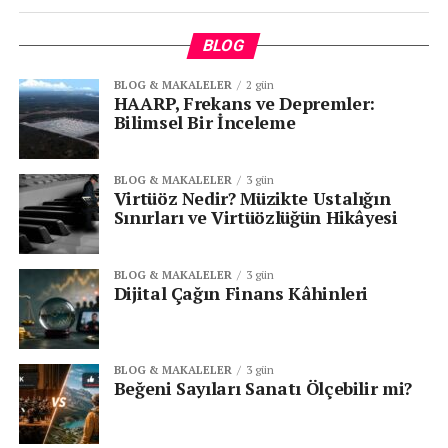
BLOG
BLOG & MAKALELER
2 gün
HAARP, Frekans ve Depremler:
KATEGORİLER:
|
Bilişim Haberleri
|
|
HABERLER
|
Bilimsel Bir İnceleme
BLOG & MAKALELER
3 gün
ETIKETLER:
GIYILEBILIR TEKNOLOJI
Virtüöz Nedir? Müzikte Ustalığın
HARVARD ÜNIVERSITESI
ÖZGÜR ATALAY
SENSÖR
Sınırları ve Virtüözlüğün Hikâyesi
SONRAKI
Nesnelerin interneti dünyasında yaşanan
sorunlar
BLOG & MAKALELER
3 gün
Dijital Çağın Finans Kâhinleri
ÖNCEKI
Akıllı telefonlar aptallaşma sebebi mi?
BLOG & MAKALELER
3 gün
Beğeni Sayıları Sanatı Ölçebilir mi?