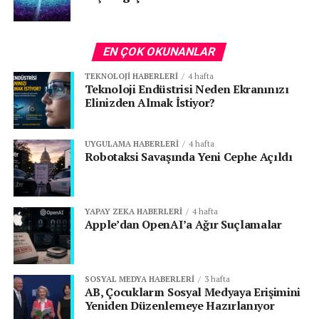
EN ÇOK OKUNANLAR
TEKNOLOJI HABERLERI
4 hafta
Teknoloji Endüstrisi Neden Ekranınızı
Elinizden Almak İstiyor?
UYGULAMA HABERLERI
4 hafta
Robotaksi Savaşında Yeni Cephe Açıldı
YAPAY ZEKA HABERLERI
4 hafta
Apple’dan OpenAI’a Ağır Suçlamalar
SOSYAL MEDYA HABERLERI
3 hafta
AB, Çocukların Sosyal Medyaya Erişimini
Yeniden Düzenlemeye Hazırlanıyor