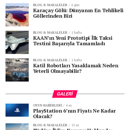
BLOG & MAKALELER
6 gün
Karaçay Gölü: Dünyanın En Tehlikeli
Göllerinden Biri
BLOG & MAKALELER
1 hafta
KAAN’ın Yeni Prototipi İlk Taksi
Testini Başarıyla Tamamladı
BLOG & MAKALELER
1 hafta
Katil Robotları Yasaklamak Neden
Yeterli Olmayabilir?
GALERI
OYUN HABERLERI
4 ay
PlayStation 6’nın Fiyatı Ne Kadar
Olacak?
BLOG & MAKALELER
12 ay