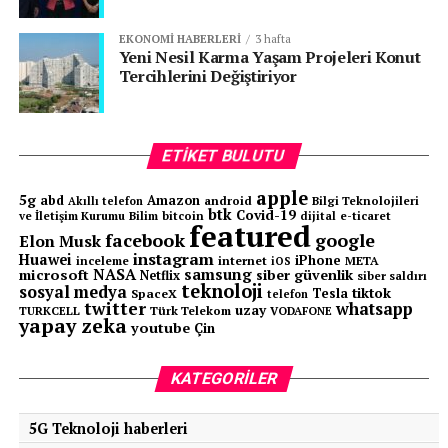
EKONOMI HABERLERI
3 hafta
Yeni Nesil Karma Yaşam Projeleri Konut
Tercihlerini Değiştiriyor
ETIKET BULUTU
apple
5g
abd
Amazon
android
Bilgi Teknolojileri
Akıllı telefon
btk
Covid-19
ve İletişim Kurumu
Bilim
bitcoin
e-ticaret
dijital
featured
facebook
google
Elon Musk
instagram
Huawei
iPhone
inceleme
internet
META
iOS
NASA
samsung
microsoft
siber güvenlik
Netflix
siber saldırı
teknoloji
sosyal medya
tiktok
Tesla
SpaceX
telefon
twitter
whatsapp
uzay
TURKCELL
Türk Telekom
VODAFONE
yapay zeka
youtube
Çin
KATEGORILER
5G Teknoloji haberleri