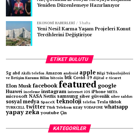
Yeniden Düzenlemeye Hazırlanıyor
kendilik algısına dokunur. Birisi fikrimizi, davranışımızı
ya da savunduğumuz bir görüşü sorguladığında, bunu
sadece düşüncelerimize yönelik bir itiraz olarak
EKONOMI HABERLERI
3 hafta
algılamayız. Bilinçaltımızda çok daha kişisel bir mesaj
Yeni Nesil Karma Yaşam Projeleri Konut
Tercihlerini Değiştiriyor
oluşur:
“Yanılıyor olabilirsin.”
“Yeterince iyi düşünmemiş olabilirsin.”
ETIKET BULUTU
“Eksik ya da hatalı olabilirsin.”
apple
5g
abd
Amazon
android
Bilgi Teknolojileri
Akıllı telefon
btk
Bu mesajlar, insan psikolojisi için rahatsız edicidir. Çünkü
Covid-19
ve İletişim Kurumu
Bilim
bitcoin
e-ticaret
dijital
featured
facebook
google
çoğumuz yanılmayı zayıflıkla, hata yapmayı yetersizlikle
Elon Musk
instagram
Huawei
iPhone
inceleme
internet
META
ve eksik kalmayı başarısızlıkla eşleştiririz. Toplumda
iOS
NASA
samsung
microsoft
siber güvenlik
Netflix
siber saldırı
“hata yapmamak” neredeyse bir erdem gibi sunulur. Bu
teknoloji
sosyal medya
tiktok
Tesla
SpaceX
telefon
twitter
whatsapp
uzay
da insanları yanıldığını kabul etmekten uzaklaştırır.
TURKCELL
Türk Telekom
VODAFONE
yapay zeka
youtube
Çin
Bu nedenle eleştiri, çoğu zaman sadece bir fikir alışverişi
KATEGORILER
değil, egoya yönelmiş bir tehdit gibi hissedilir.