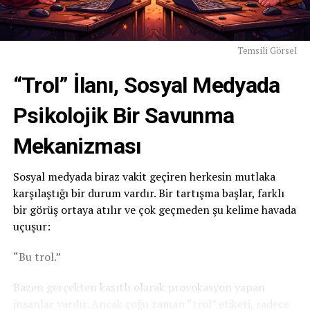
Temsili Görsel
“Trol” İlanı, Sosyal Medyada
Psikolojik Bir Savunma
Mekanizması
Sosyal medyada biraz vakit geçiren herkesin mutlaka
karşılaştığı bir durum vardır. Bir tartışma başlar, farklı
bir görüş ortaya atılır ve çok geçmeden şu kelime havada
uçuşur:
“Bu trol.”
Bazen gerçekten kasıtlı olarak provokasyon yapan
insanlar vardır. Ancak çoğu zaman “trol” etiketi, sadece