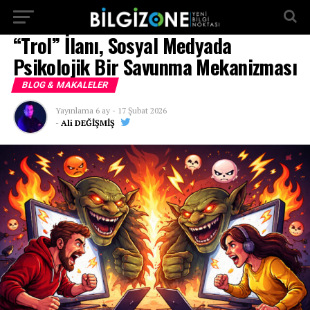
...
“Trol” İlanı, Sosyal Medyada
Psikolojik Bir Savunma Mekanizması
BLOG & MAKALELER
Yayınlama
6 ay
-
17 Şubat 2026
-
Ali DEĞİŞMİŞ