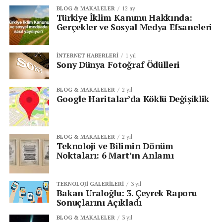
taraf artık dinlenmesi gereken bir insan değil, ciddiye
BLOG & MAKALELER
12 ay
alınmaması gereken bir figür haline gelir. Böylece kendi
Türkiye İklim Kanunu Hakkında:
düşüncelerimizi sorgulamak zorunda kalmayız.
Gerçekler ve Sosyal Medya Efsaneleri
Aslında burada olan şey şudur: Zihnimiz, rahatsız edici
İNTERNET HABERLERI
1 yıl
ihtimallerle yüzleşmek istemez. Yanılıyor olabileceğimiz
Sony Dünya Fotoğraf Ödülleri
fikri, ego için tehlikelidir. Bu yüzden beynimiz,
savunmaya geçer ve karşı tarafı itibarsızlaştırarak
BLOG & MAKALELER
2 yıl
kendini korur.
Google Haritalar’da Köklü Değişiklik
“Trol” etiketi tam olarak bu noktada devreye girer.
BLOG & MAKALELER
2 yıl
Karşımızdaki kişi trolse, söylediklerinin bir önemi yoktur.
Teknoloji ve Bilimin Dönüm
Haklı olması mümkün değildir. Dinlenmesi gerekmez.
Noktaları: 6 Mart’ın Anlamı
Üzerinde düşünmeye değmez.
Böylece içimiz rahatlar.
TEKNOLOJI GALERILERI
3 yıl
Bakan Uraloğlu: 3. Çeyrek Raporu
Sonuçlarını Açıkladı
Oysa çoğu zaman “trol” dediğimiz kişi, sadece bizim
alıştığımız düşünce kalıplarını sarsan biridir.
BLOG & MAKALELER
3 yıl