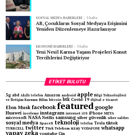
Şanzıman:
3 ileri manuel
Gövde:
Tamamen çelik yapı
SOSYAL MEDYA HABERLERI
3 hafta
AB, Çocukların Sosyal Medyaya Erişimini
Maksimum Hız:
Yaklaşık 100 km/s
Yeniden Düzenlemeye Hazırlanıyor
Otomobilin üretiminde kullanılan çelik gövde, o
dönemdeki ahşap iskeletli araçlara göre büyük bir
EKONOMI HABERLERI
3 hafta
yenilikti. Toyota, dayanıklılığı artırmak adına çelik
Yeni Nesil Karma Yaşam Projeleri Konut
Tercihlerini Değiştiriyor
gövdeyi tercih etti ve bu sayede AA modeli Japon
yollarına daha uygun hale geldi.
Toyota AA’nin Mirası
ETIKET BULUTU
Toyota AA, Japonya’nın otomotiv sanayisinin
apple
5g
abd
Amazon
android
Bilgi Teknolojileri
Akıllı telefon
gelişmesinde kritik bir rol oynadı. Model,
sadece 1.404
btk
Covid-19
ve İletişim Kurumu
Bilim
bitcoin
e-ticaret
dijital
featured
adet üretildi
ve 1943 yılına kadar üretimde kaldı. İkinci
facebook
google
Elon Musk
instagram
Huawei
Dünya Savaşı’nın başlamasıyla Toyota, askeri araçlara
iPhone
inceleme
internet
META
iOS
NASA
samsung
microsoft
siber güvenlik
Netflix
siber saldırı
yönelmek zorunda kaldı ve AA’nın üretimi sona erdi.
teknoloji
sosyal medya
tiktok
Tesla
SpaceX
telefon
twitter
whatsapp
uzay
TURKCELL
Türk Telekom
VODAFONE
yapay zeka
youtube
Ancak Toyota AA’nın açtığı yol, şirketin geleceğini
Çin