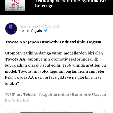
Teknoloji ve Yenilikle Aydınlık Bir
Geleceğe
Yayınlama
1 yıl
-
7 Şubat 2025
-
Ali DEĞİŞMİŞ
Toyota AA: Japon Otomotiv Endüstrisinin Doğuşu
Otomotiv tarihine damga vuran modellerden biri olan
Toyota AA
, Japonya’nın otomotiv sektöründeki ilk
büyük adımı olarak kabul edilir. 1936 yılında üretilen bu
model, Toyota’nın yolculuğunun başlangıcını simgeler.
Peki, Toyota AA nasıl ortaya çıktı ve ne gibi bir miras
bıraktı?
1930’lar: Tekstil Tezgahlarından Otomobile Uzayan
Bir Yolculuk
Toyota’nın kurucusu Kiichiro Toyoda, aslında bir tekstil