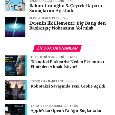
TEKNOLOJI GALERILERI
3 yıl
Bakan Uraloğlu: 3. Çeyrek Raporu
Sonuçlarını Açıkladı
BLOG & MAKALELER
3 yıl
Evrenin İlk Elementi: Big Bang’den
Başlangıç Noktasına Yolculuk
Tasarım ve Teknik Özellikler
Toyota AA, tasarım açısından Amerikan
EN ÇOK OKUNANLAR
TEKNOLOJI HABERLERI
4 hafta
Chrysler Airflow modelinden ilham aldı. Akıcı ve
Teknoloji Endüstrisi Neden Ekranınızı
aerodinamik hatları ile dikkat çeken bu model,
Elinizden Almak İstiyor?
Japonya’nın modern otomobil üretimine adım atmasını
sağladı.
UYGULAMA HABERLERI
4 hafta
Robotaksi Savaşında Yeni Cephe Açıldı
Toyota AA’nın teknik özellikleri şunlardı:
Motor:
3.4 litrelik sıralı 6 silindirli motor
YAPAY ZEKA HABERLERI
4 hafta
Güç:
65 beygir
Apple’dan OpenAI’a Ağır Suçlamalar