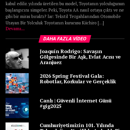
kabul edilir. yılında üretilen bu model, Toyotanın yolculuğunun
başlangıcını simgeler. Peki, Toyota AA nasıl ortaya çıktı ve ne
gibi bir miras bıraktı? lar: Tekstil Tezgahlarından Otomobile
Uzayan Bir Yolculuk Toyotanın kurucusu Kiichiro […]
Devamı...
DAHA FAZLA VIDEO
Joaquín Rodrigo: Savaşın
Gölgesinde Bir Aşk, Evlat Acısı ve
Aranjuez
2026 Spring Festival Gala:
Robotlar, Korkular ve Gerçeklik
Canlı | Güvenli İnternet Günü
#gig2025
Cumhuriyetimizin 101. Yılında