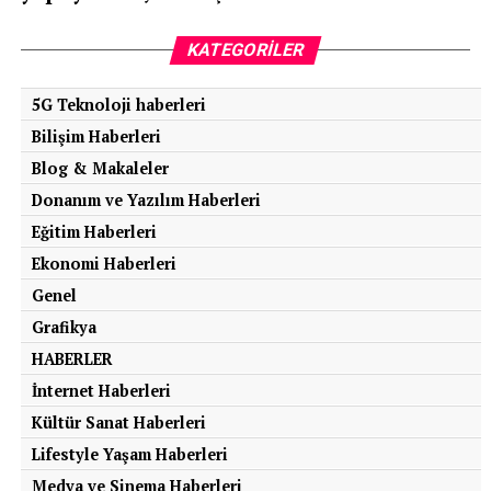
şekillendirdi. Bu modelden elde edilen tecrübeler
sayesinde Toyota, 1950’lerden itibaren küresel bir
KATEGORILER
otomotiv devi haline geldi. Bugün Toyota, dünyanın en
büyük otomobil üreticilerinden biri olarak kabul ediliyor.
5G Teknoloji haberleri
Bilişim Haberleri
Toyota AA, günümüzde nadir bulunan bir koleksiyon
Blog & Makaleler
parçası olarak değerlendiriliyor. 2008 yılında Toyota, bu
Donanım ve Yazılım Haberleri
efsanevi modelin birebir kopyasını üretmiş ve markanın
kökenlerine bir saygı duruşunda bulunmuştur.
Eğitim Haberleri
Ekonomi Haberleri
Genel
Grafikya
HABERLER
İnternet Haberleri
Kültür Sanat Haberleri
Lifestyle Yaşam Haberleri
Medya ve Sinema Haberleri