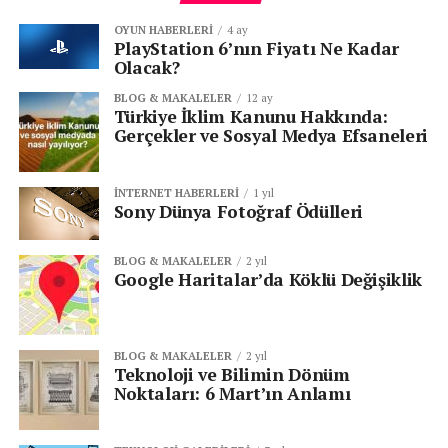
dönemde Japon pazarı büyük ölçüde Amerikan ve
Avrupa menşeli araçlara bağımlıydı. Ancak Kiichiro
OYUN HABERLERI
4 ay
PlayStation 6’nın Fiyatı Ne Kadar
Toyoda, Japonya’nın endüstriyel gelişimini desteklemek
Olacak?
adına kendi yerli otomobilini üretme kararı aldı.
BLOG & MAKALELER
12 ay
Türkiye İklim Kanunu Hakkında:
Toyota AA’nin geliştirilme süreci, 1933 yılında Toyoda
Gerçekler ve Sosyal Medya Efsaneleri
Automatic Loom Works bünyesinde bir otomotiv
bölümü kurulmasıyla başladı. Kiichiro Toyoda ve ekibi,
Amerikan yapımı Chevrolet ve Ford gibi modelleri
İNTERNET HABERLERI
1 yıl
Sony Dünya Fotoğraf Ödülleri
inceledi ve kendi tasarımlarını oluşturmak için detaylı
çalışmalar yaptı. Sonuç olarak,
1936 yılında Toyota’nın
ilk seri üretim otomobili olan Toyota AA piyasaya
BLOG & MAKALELER
2 yıl
Google Haritalar’da Köklü Değişiklik
sürüldü.
BLOG & MAKALELER
2 yıl
Teknoloji ve Bilimin Dönüm
Noktaları: 6 Mart’ın Anlamı