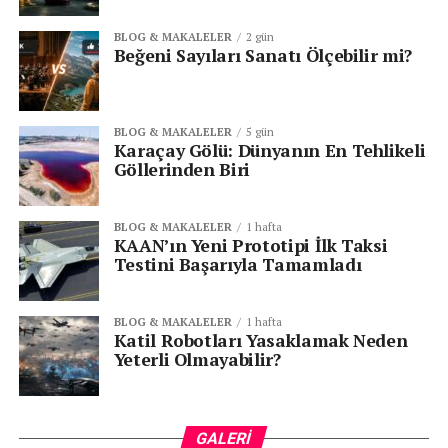
çekiciydi.
BLOG & MAKALELER
2 gün
Beğeni Sayıları Sanatı Ölçebilir mi?
Toyota AA’nın Zorlukları ve Başarısı
Toyota AA’nın üretimi, dönemin zorlu ekonomik
koşulları ve teknik zorluklar nedeniyle oldukça yavaş
BLOG & MAKALELER
5 gün
ilerledi. Ancak Toyoda, pes etmeden çalışmalarına
Karaçay Gölü: Dünyanın En Tehlikeli
Göllerinden Biri
devam etti ve otomobilin kalitesini sürekli olarak
geliştirdi.
BLOG & MAKALELER
1 hafta
1936’dan 1943’e kadar toplam 1.404 adet Toyota AA
KAAN’ın Yeni Prototipi İlk Taksi
Testini Başarıyla Tamamladı
üretildi. Bu rakam, günümüzün üretim rakamlarıyla
karşılaştırıldığında oldukça düşük olsa da, Toyota’nın ilk
adımı ve başarısı olarak büyük önem taşıyor.
BLOG & MAKALELER
1 hafta
Katil Robotları Yasaklamak Neden
Toyota AA’nin Ortaya Çıkışı
Yeterli Olmayabilir?
Toyota’nın kurucusu
Kiichiro Toyoda
, Japonya’nın
kendi otomobilini üretmesi gerektiğine inanıyordu. O
GALERI