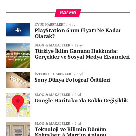
Stratejileri
GALERI
Zaman Yönetimi:
Teknoloji kullanımını
OYUN HABERLERI
4 ay
sınırlamak için belirli bir zaman dilimi belirlemek
PlayStation 6’nın Fiyatı Ne Kadar
ve bu süreye sadık kalmak önemlidir.
Olacak?
Ekran Süresi Takibi:
Ekran süresini takip eden
BLOG & MAKALELER
12 ay
Türkiye İklim Kanunu Hakkında:
uygulamalar kullanarak, ne kadar zaman
Gerçekler ve Sosyal Medya Efsaneleri
harcandığını görmek ve gerektiğinde kısıtlamalar
getirmek faydalı olabilir.
İNTERNET HABERLERI
1 yıl
Teknoloji Detoksu:
Belirli aralıklarla teknoloji
Sony Dünya Fotoğraf Ödülleri
detoksu yapmak, dijital cihazlardan uzaklaşmak
ve gerçek dünya ile yeniden bağlantı kurmak için
BLOG & MAKALELER
2 yıl
etkili bir yöntemdir.
Google Haritalar’da Köklü Değişiklik
Aktif Katılım:
Gerçek hayattaki etkinliklere ve
sosyal aktivitelere aktif olarak katılmak,
teknolojiye olan bağımlılığı azaltabilir.
BLOG & MAKALELER
2 yıl
Teknoloji ve Bilimin Dönüm
Noktaları: 6 Mart’ın Anlamı