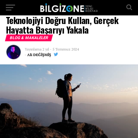
...
Teknolojiyi Doğru Kullan, Gerçek
Hayatta Başarıyı Yakala
BLOG & MAKALELER
Yayınlama
2 yıl
-
5 Temmuz 2024
-
Ali DEĞİŞMİŞ