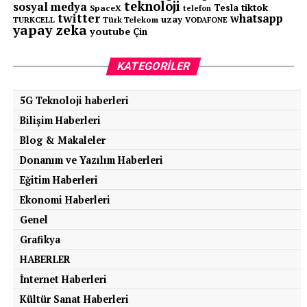
teknoloji
Bilinci
sosyal medya
tiktok
Tesla
SpaceX
telefon
twitter
whatsapp
uzay
TURKCELL
Türk Telekom
VODAFONE
yapay zeka
ÖNCEKI
youtube
Çin
Ahlaki Erozyon: Toplumsal ve Bireysel Etkileri
KATEGORILER
5G Teknoloji haberleri
Bilişim Haberleri
Blog & Makaleler
Donanım ve Yazılım Haberleri
Eğitim Haberleri
Ekonomi Haberleri
Genel
Grafikya
HABERLER
İnternet Haberleri
Kültür Sanat Haberleri