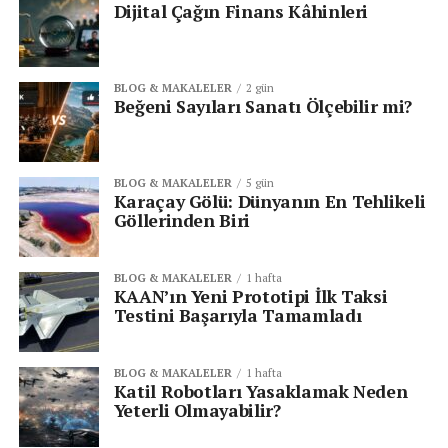
zamanlarını verimli bir şekilde
Dijital Çağın Finans Kâhinleri
değerlendirmelerine yardımcı olabilir.
Gönüllülük:
Gönüllü olarak çalışmak, gençlerin
topluma katkıda bulunmalarını sağlar. Hayvan
BLOG & MAKALELER
2 gün
Beğeni Sayıları Sanatı Ölçebilir mi?
barınakları, huzurevleri veya çevre temizliği
projelerinde gönüllü olmak, empati ve
sorumluluk duygularını geliştirir.
BLOG & MAKALELER
5 gün
Okuma ve Eğitim:
Kitap okumak, gençlerin bilgi
Karaçay Gölü: Dünyanın En Tehlikeli
birikimini artırır ve düşünce dünyalarını
Göllerinden Biri
genişletir. Ayrıca, yeni bir dil öğrenmek veya
çevrimiçi kurslara katılmak da kendilerini
BLOG & MAKALELER
1 hafta
geliştirmelerine yardımcı olabilir.
KAAN’ın Yeni Prototipi İlk Taksi
Testini Başarıyla Tamamladı
Aile ve Arkadaşlarla Zaman Geçirme:
Aile ve
arkadaşlarla kaliteli zaman geçirmek, gençlerin
sosyal becerilerini geliştirmesine ve destekleyici
BLOG & MAKALELER
1 hafta
Katil Robotları Yasaklamak Neden
bir sosyal çevreye sahip olmalarına yardımcı olur.
Yeterli Olmayabilir?
Teknoloji Kullanımını Dengede Tutma