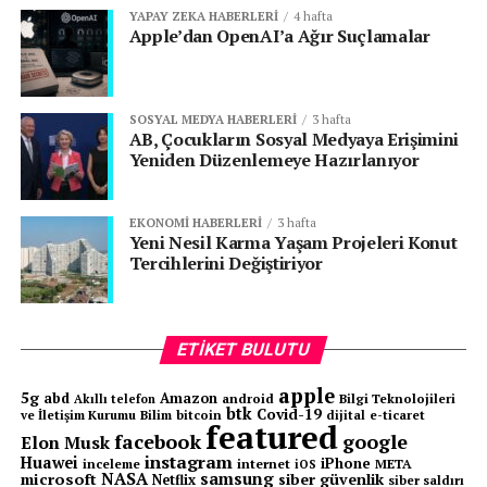
Senin reaksiyonun hangisi?
YAPAY ZEKA HABERLERI
4 hafta
Apple’dan OpenAI’a Ağır Suçlamalar
SOSYAL MEDYA HABERLERI
3 hafta
AB, Çocukların Sosyal Medyaya Erişimini
Yeniden Düzenlemeye Hazırlanıyor
KATEGORİLER:
|
Blog & Makaleler
|
EKONOMI HABERLERI
3 hafta
Yeni Nesil Karma Yaşam Projeleri Konut
Tercihlerini Değiştiriyor
ETIKETLER:
AKADEMIK PERFORMANS
DENGELI YAŞAM
DIJITAL DÜNYA
EĞITIM
EKRAN SÜRESI
FEATURED
FIZIKSEL AKTIVITE
GENÇLER
GENÇLIK
GERÇEK HAYAT
GÖNÜLLÜLÜK
HOBILER
MEŞGULIYET
ETIKET BULUTU
PSIKOLOJIK SAĞLIK
SAĞLIKLI ALIŞKANLIKLAR
SOSYAL ETKILEŞIM
SOSYAL IZOLASYON
SPOR
apple
TEKNOLOJI BAĞIMLILIĞI
TEKNOLOJI DETOKSU
5g
abd
Amazon
android
Bilgi Teknolojileri
Akıllı telefon
btk
ZAMAN YÖNETIMI
Covid-19
ve İletişim Kurumu
Bilim
bitcoin
e-ticaret
dijital
featured
facebook
google
Elon Musk
SONRAKI
instagram
Huawei
iPhone
inceleme
internet
META
iOS
Yaz Geliyor: Piknik ve Ormanlarımızı Koruma
NASA
samsung
microsoft
siber güvenlik
Netflix
siber saldırı