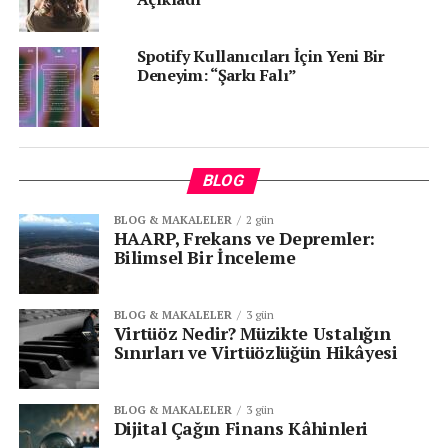
Spotify üzerindeki baskıyı fazlasıyla artırabilir. Şimdi
tüm gözler, konuya dair resmi bir açıklamada.
Spotify Kullanıcıları İçin Yeni Bir
Deneyim: “Şarkı Falı”
Senin reaksiyonun hangisi?
2
BLOG
BLOG & MAKALELER
2 gün
HAARP, Frekans ve Depremler:
Bilimsel Bir İnceleme
KATEGORİLER:
|
Sektörel Haberler
|
BLOG & MAKALELER
3 gün
Virtüöz Nedir? Müzikte Ustalığın
Sınırları ve Virtüözlüğün Hikâyesi
ETIKETLER:
ABONELIK
APPLE MUSIC
MÜZIK
SPOTIFY
BLOG & MAKALELER
3 gün
SONRAKI
Dijital Çağın Finans Kâhinleri
Vodafone’dan E-Atık ve Eğitimde Yeni Hedefler