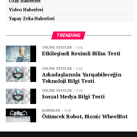
Uzay Haberleri
Video Haberleri
Yapay Zeka Haberleri
TRENDING
ONLINE TESTLER
3 yıl
Etkileşimli Resimli Bilim Testi
ONLINE TESTLER
3 yıl
Arkadaşlarınla Yarışabileceğin
Teknoloji Bilgi Testi
ONLINE TESTLER
3 yıl
Sosyal Medya Bilgi Testi
HABERLER
8 yıl
Örümcek Robot, Bionic WheelBot