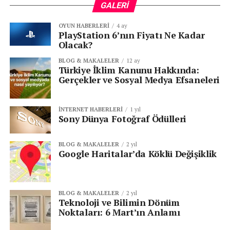
GALERI
OYUN HABERLERI
4 ay
PlayStation 6’nın Fiyatı Ne Kadar
Olacak?
BLOG & MAKALELER
12 ay
Türkiye İklim Kanunu Hakkında:
Gerçekler ve Sosyal Medya Efsaneleri
İNTERNET HABERLERI
1 yıl
Sony Dünya Fotoğraf Ödülleri
BLOG & MAKALELER
2 yıl
Google Haritalar’da Köklü Değişiklik
BLOG & MAKALELER
2 yıl
Teknoloji ve Bilimin Dönüm
Noktaları: 6 Mart’ın Anlamı