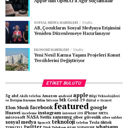
Apple’dan OpenAI’a Ağır Suçlamalar
SOSYAL MEDYA HABERLERI
3 hafta
AB, Çocukların Sosyal Medyaya Erişimini
Yeniden Düzenlemeye Hazırlanıyor
EKONOMI HABERLERI
3 hafta
Yeni Nesil Karma Yaşam Projeleri Konut
Tercihlerini Değiştiriyor
ETIKET BULUTU
apple
5g
abd
Amazon
android
Bilgi Teknolojileri
Akıllı telefon
btk
Covid-19
ve İletişim Kurumu
Bilim
bitcoin
e-ticaret
dijital
featured
facebook
google
Elon Musk
instagram
Huawei
iPhone
inceleme
internet
META
iOS
NASA
samsung
microsoft
siber güvenlik
Netflix
siber saldırı
teknoloji
sosyal medya
tiktok
Tesla
SpaceX
telefon
twitter
whatsapp
uzay
TURKCELL
Türk Telekom
VODAFONE