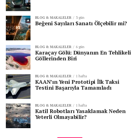
ÖNCEKI
2025 Türk Yapay Zekâ Ekosistemi Büyümeyi
BLOG & MAKALELER
3 gün
Sürdürüyor
Beğeni Sayıları Sanatı Ölçebilir mi?
BLOG & MAKALELER
6 gün
Karaçay Gölü: Dünyanın En Tehlikeli
Göllerinden Biri
BLOG & MAKALELER
1 hafta
KAAN’ın Yeni Prototipi İlk Taksi
Testini Başarıyla Tamamladı
BLOG & MAKALELER
1 hafta
Katil Robotları Yasaklamak Neden
Yeterli Olmayabilir?