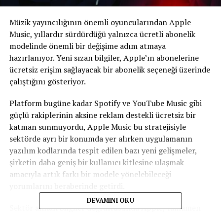
Müzik yayıncılığının önemli oyuncularından Apple
Music, yıllardır sürdürdüğü yalnızca ücretli abonelik
modelinde önemli bir değişime adım atmaya
hazırlanıyor. Yeni sızan bilgiler, Apple’ın abonelerine
ücretsiz erişim sağlayacak bir abonelik seçeneği üzerinde
çalıştığını gösteriyor.
Platform bugüne kadar Spotify ve YouTube Music gibi
güçlü rakiplerinin aksine reklam destekli ücretsiz bir
katman sunmuyordu, Apple Music bu stratejisiyle
sektörde ayrı bir konumda yer alırken uygulamanın
yazılım kodlarında tespit edilen bazı yeni gelişmeler,
şirketin daha geniş bir kullanıcı kitlesine ulaşmak
amacıyla artık farkı bir modele yönelebileceği
yorumlarını beraberinde getirdi.
DEVAMINI OKU
Sektör alınan bilgiler doğrultusunda Apple, tamamen
ücretsiz ya da bazı özellikleri sınırlandırılmış düşük