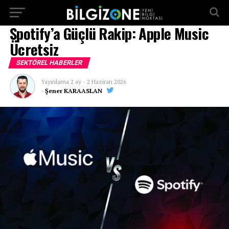
...
Spotify’a Güçlü Rakip: Apple Music
Ücretsiz
SEKTÖREL HABERLER
Yayınlama
2 ay
-
2 Haziran 2026
-
Şener KARAASLAN