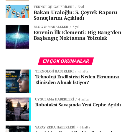
TEKNOLOJI GALERILERI
3 yıl
Bakan Uraloğlu: 3. Çeyrek Raporu
Sonuçlarını Açıkladı
BLOG & MAKALELER
3 yıl
Evrenin İlk Elementi: Big Bang’den
Başlangıç Noktasına Yolculuk
EN ÇOK OKUNANLAR
TEKNOLOJI HABERLERI
4 hafta
Teknoloji Endüstrisi Neden Ekranınızı
Elinizden Almak İstiyor?
UYGULAMA HABERLERI
4 hafta
Robotaksi Savaşında Yeni Cephe Açıldı
YAPAY ZEKA HABERLERI
4 hafta