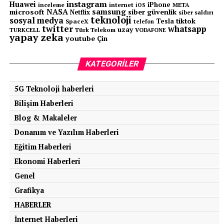
instagram
Huawei
iPhone
inceleme
internet
META
iOS
NASA
samsung
microsoft
siber güvenlik
Netflix
siber saldırı
teknoloji
sosyal medya
tiktok
Tesla
SpaceX
telefon
twitter
whatsapp
uzay
TURKCELL
Türk Telekom
VODAFONE
yapay zeka
youtube
Çin
KATEGORILER
5G Teknoloji haberleri
Bilişim Haberleri
Blog & Makaleler
Donanım ve Yazılım Haberleri
Eğitim Haberleri
Ekonomi Haberleri
Genel
Grafikya
HABERLER
İnternet Haberleri