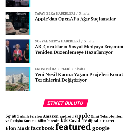
|
Sosyal Medya Haberleri
|
|
Yapay Zeka Haberleri
|
YAPAY ZEKA HABERLERI
3 hafta
Apple’dan OpenAI’a Ağır Suçlamalar
ETIKETLER:
EBEVEYNLERIN TEPKISI
FEATURED
FEDERAL DÜZENLEME
MY AI
MY AI SOHBET ROBOTU
SINEAD BOVELL
SNAPCHAT
WAYE KURUCUSU
SOSYAL MEDYA HABERLERI
3 hafta
YAPAY ZEKA
YENI BIR ENDIŞE KAYNAĞI
AB, Çocukların Sosyal Medyaya Erişimini
Yeniden Düzenlemeye Hazırlanıyor
SONRAKI
Teknoloji Sektörü Yapay Zeka Yavaşlamasının
Eşiğinde mi?
EKONOMI HABERLERI
3 hafta
Yeni Nesil Karma Yaşam Projeleri Konut
ÖNCEKI
Tercihlerini Değiştiriyor
Dijitalleşmekten Neden Korkuyoruz?
ETIKET BULUTU
apple
5g
abd
Amazon
android
Bilgi Teknolojileri
Akıllı telefon
btk
Covid-19
ve İletişim Kurumu
Bilim
bitcoin
e-ticaret
dijital
featured
facebook
google
Elon Musk