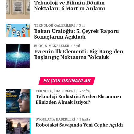
riskleri de beraberinde getiriyor. Ebeveynlerin, gençlerin
Teknoloji ve Bilimin Dönüm
bu teknolojilerle etkileşimi konusunda daha dikkatli
Noktaları: 6 Mart’ın Anlamı
olmaları ve anlamlı diyaloglar başlatmaları gerekiyor.
Aynı zamanda, federal düzenlemelerin bu tür
TEKNOLOJI GALERILERI
3 yıl
yeniliklerin etik ve güvenlik standartlarına uygun hale
Bakan Uraloğlu: 3. Çeyrek Raporu
getirilmesinde önemli bir rol oynayacağı açık. Gençlerin,
Sonuçlarını Açıkladı
yapay zeka ile etkileşimlerinden maksimum fayda
BLOG & MAKALELER
3 yıl
sağlamaları için sağlıklı sınırlar oluşturulması şart.
Evrenin İlk Elementi: Big Bang’den
Başlangıç Noktasına Yolculuk
Senin reaksiyonun hangisi?
EN ÇOK OKUNANLAR
3
2
1
TEKNOLOJI HABERLERI
3 hafta
Teknoloji Endüstrisi Neden Ekranınızı
Elinizden Almak İstiyor?
UYGULAMA HABERLERI
3 hafta
Robotaksi Savaşında Yeni Cephe Açıldı
KATEGORİLER:
|
Blog & Makaleler
|