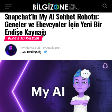
...
Snapchat’in My AI Sohbet Robotu:
Gençler ve Ebeveynler İçin Yeni Bir
Endişe Kaynağı
BLOG & MAKALELER
Yayınlama
2 yıl
-
19 Aralık 2024
-
Ali DEĞİŞMİŞ