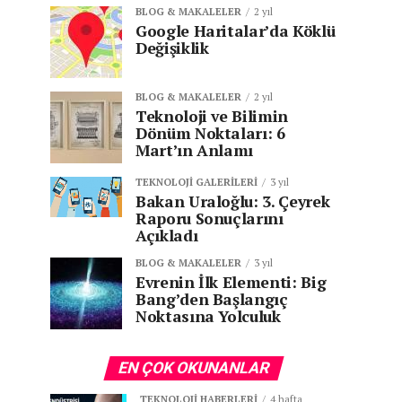
BLOG & MAKALELER
2 yıl
Google Haritalar’da Köklü
Değişiklik
BLOG & MAKALELER
2 yıl
Teknoloji ve Bilimin
Dönüm Noktaları: 6
Mart’ın Anlamı
TEKNOLOJI GALERILERI
3 yıl
Bakan Uraloğlu: 3. Çeyrek
Raporu Sonuçlarını
Açıkladı
BLOG & MAKALELER
3 yıl
Evrenin İlk Elementi: Big
Bang’den Başlangıç
Noktasına Yolculuk
EN ÇOK OKUNANLAR
TEKNOLOJI HABERLERI
4 hafta