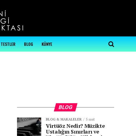
...
TESTLER
BLOG
KÜNYE
BLOG
BLOG & MAKALELER
5 saat
Virtüöz Nedir? Müzikte
Ustalığın Sınırları ve