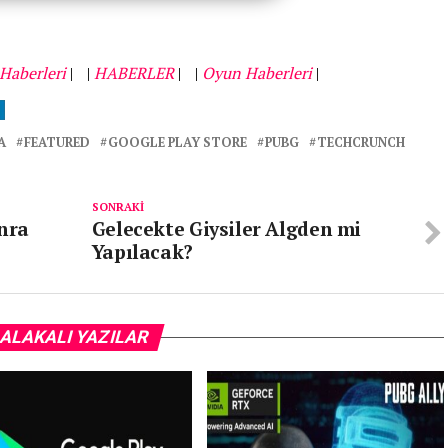
Haberleri
|
|
HABERLER
|
|
Oyun Haberleri
|
A
FEATURED
GOOGLE PLAY STORE
PUBG
TECHCRUNCH
SONRAKI
onra
Gelecekte Giysiler Algden mi
Yapılacak?
ALAKALI YAZILAR