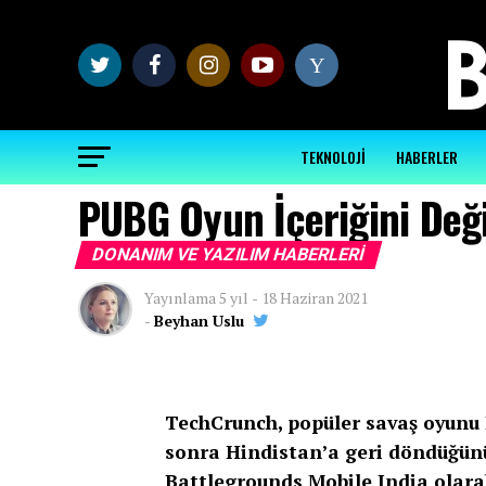
Y
TEKNOLOJİ
HABERLER
PUBG Oyun İçeriğini Deği
DONANIM VE YAZILIM HABERLERI
Yayınlama
5 yıl
-
18 Haziran 2021
-
Beyhan Uslu
TechCrunch, popüler savaş oyunu 
sonra Hindistan’a geri döndüğünü
Battlegrounds Mobile India olarak