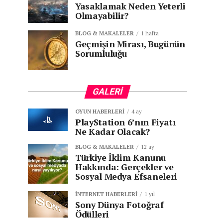
Yasaklamak Neden Yeterli
Olmayabilir?
BLOG & MAKALELER
1 hafta
Geçmişin Mirası, Bugünün
Sorumluluğu
GALERI
OYUN HABERLERI
4 ay
PlayStation 6’nın Fiyatı
Ne Kadar Olacak?
BLOG & MAKALELER
12 ay
Türkiye İklim Kanunu
Hakkında: Gerçekler ve
Sosyal Medya Efsaneleri
İNTERNET HABERLERI
1 yıl
Sony Dünya Fotoğraf
Ödülleri