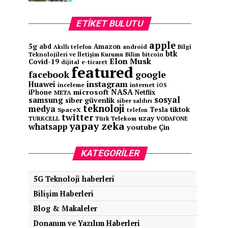
ETIKET BULUTU
apple
5g
abd
Amazon
android
Bilgi
Akıllı telefon
btk
Teknolojileri ve İletişim Kurumu
Bilim
bitcoin
Elon Musk
Covid-19
e-ticaret
dijital
featured
facebook
google
instagram
Huawei
inceleme
internet
iOS
NASA
microsoft
iPhone
Netflix
META
sosyal
samsung
siber güvenlik
siber saldırı
teknoloji
medya
tiktok
Tesla
SpaceX
telefon
twitter
uzay
TURKCELL
Türk Telekom
VODAFONE
yapay zeka
whatsapp
youtube
Çin
KATEGORILER
5G Teknoloji haberleri
Bilişim Haberleri
Blog & Makaleler
Donanım ve Yazılım Haberleri