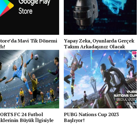
Store’da Mavi Tik Dönemi
Yapay Zeka, Oyunlarda Gerçek
dı!
Takım Arkadaşınız Olacak
ORTS FC 24 Futbol
PUBG Nations Cup 2023
klerinin Büyük İlgisiyle
Başlıyor!
aştı!