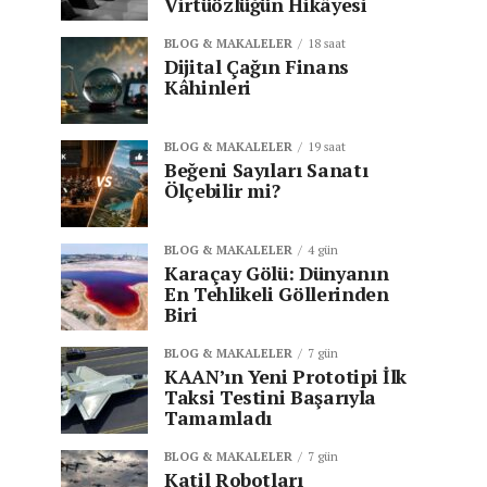
Virtüözlüğün Hikâyesi
BLOG & MAKALELER
18 saat
Dijital Çağın Finans
Kâhinleri
BLOG & MAKALELER
19 saat
Beğeni Sayıları Sanatı
Ölçebilir mi?
BLOG & MAKALELER
4 gün
Karaçay Gölü: Dünyanın
En Tehlikeli Göllerinden
Biri
BLOG & MAKALELER
7 gün
KAAN’ın Yeni Prototipi İlk
Taksi Testini Başarıyla
Tamamladı
BLOG & MAKALELER
7 gün
Katil Robotları