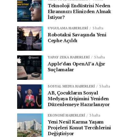
Teknoloji Endüstrisi Neden
Ekranınızı Elinizden Almak
İstiyor?
UYGULAMA HABERLERI
3 hafta
Robotaksi Savaşında Yeni
Cephe Açıldı
YAPAY ZEKA HABERLERI
3 hafta
Apple’dan OpenAI’a Ağır
Suçlamalar
SOSYAL MEDYA HABERLERI
3 hafta
AB, Çocukların Sosyal
Medyaya Erişimini Yeniden
Düzenlemeye Hazırlanıyor
EKONOMI HABERLERI
3 hafta
Yeni Nesil Karma Yaşam
Projeleri Konut Tercihlerini
Değiştiriyor