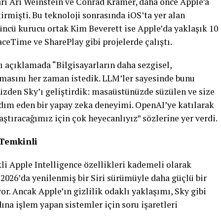
rı Ari Weinstein ve Conrad Kramer, daha önce Apple’a
rmişti. Bu teknoloji sonrasında iOS’ta yer alan
ncü kurucu ortak Kim Beverett ise Apple’da yaklaşık 10
aceTime ve SharePlay gibi projelerde çalıştı.
ı açıklamada “Bilgisayarların daha sezgisel,
 olmasını her zaman istedik. LLM’ler sayesinde bunu
zden Sky’ı geliştirdik: masaüstünüzde süzülen ve size
dım eden bir yapay zeka deneyimi. OpenAI’ye katılarak
ştıracağımız için çok heyecanlıyız” sözlerine yer verdi.
 Temkinli
li Apple Intelligence özellikleri kademeli olarak
 2026’da yenilenmiş bir Siri sürümüyle daha güçlü bir
r. Ancak Apple’ın gizlilik odaklı yaklaşımı, Sky gibi
dına işlem yapan sistemler için soru işaretleri