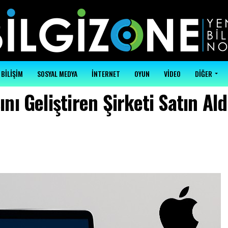
BİLİŞİM
SOSYAL MEDYA
İNTERNET
OYUN
VİDEO
DİĞER
ı Geliştiren Şirketi Satın Ald