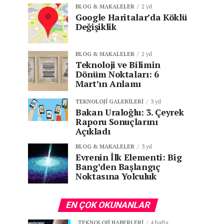
BLOG & MAKALELER
2 yıl
Google Haritalar’da Köklü
Değişiklik
BLOG & MAKALELER
2 yıl
Teknoloji ve Bilimin
Dönüm Noktaları: 6
Mart’ın Anlamı
TEKNOLOJI GALERILERI
3 yıl
Bakan Uraloğlu: 3. Çeyrek
Raporu Sonuçlarını
Açıkladı
BLOG & MAKALELER
3 yıl
Evrenin İlk Elementi: Big
Bang’den Başlangıç
Noktasına Yolculuk
EN ÇOK OKUNANLAR
TEKNOLOJI HABERLERI
4 hafta