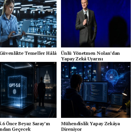
 Güvenlikte Temeller Hâlâ
Ünlü Yönetmen Nolan’dan
Yapay Zekâ Uyarısı
.6 Önce Beyaz Saray’ın
Mühendislik Yapay Zekâya
ndan Geçecek
Direniyor