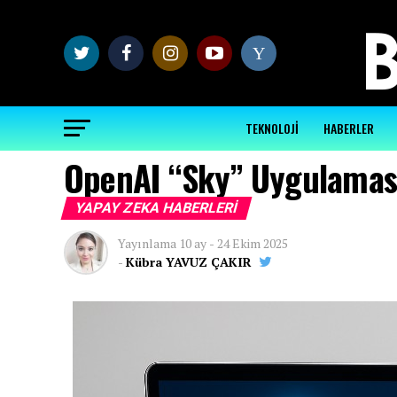
Y
TEKNOLOJİ
HABERLER
OpenAI “Sky” Uygulamasın
YAPAY ZEKA HABERLERI
Yayınlama
10 ay
-
24 Ekim 2025
-
Kübra YAVUZ ÇAKIR