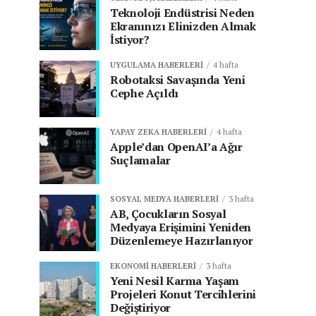
Teknoloji Endüstrisi Neden
Ekranınızı Elinizden Almak
İstiyor?
UYGULAMA HABERLERI
4 hafta
Robotaksi Savaşında Yeni
Cephe Açıldı
YAPAY ZEKA HABERLERI
4 hafta
Apple’dan OpenAI’a Ağır
Suçlamalar
SOSYAL MEDYA HABERLERI
3 hafta
AB, Çocukların Sosyal
Medyaya Erişimini Yeniden
Düzenlemeye Hazırlanıyor
EKONOMI HABERLERI
3 hafta
Yeni Nesil Karma Yaşam
Projeleri Konut Tercihlerini
Değiştiriyor