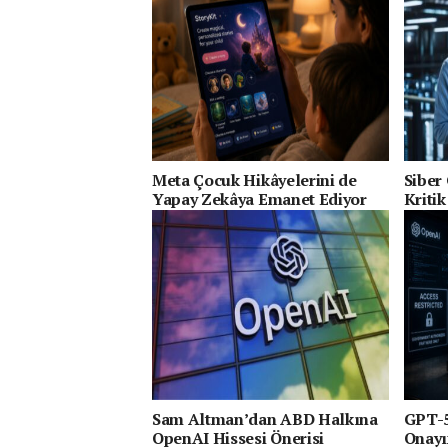
Meta Çocuk Hikâyelerini de
Siber
Yapay Zekâya Emanet Ediyor
Kritik
Sam Altman’dan ABD Halkına
GPT-5
OpenAI Hissesi Önerisi
Onayı