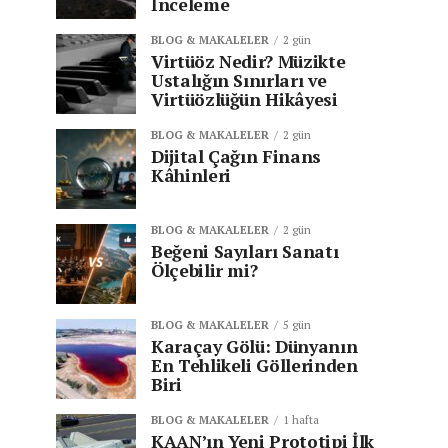
İnceleme
BLOG & MAKALELER
2 gün
Virtüöz Nedir? Müzikte
Ustalığın Sınırları ve
Virtüözlüğün Hikâyesi
BLOG & MAKALELER
2 gün
Dijital Çağın Finans
Kâhinleri
BLOG & MAKALELER
2 gün
Beğeni Sayıları Sanatı
Ölçebilir mi?
BLOG & MAKALELER
5 gün
Karaçay Gölü: Dünyanın
En Tehlikeli Göllerinden
Biri
BLOG & MAKALELER
1 hafta
KAAN’ın Yeni Prototipi İlk