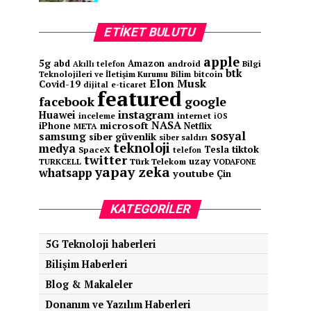
ETIKET BULUTU
apple
5g
abd
Amazon
android
Bilgi
Akıllı telefon
btk
Teknolojileri ve İletişim Kurumu
Bilim
bitcoin
Elon Musk
Covid-19
e-ticaret
dijital
featured
facebook
google
instagram
Huawei
inceleme
internet
iOS
NASA
microsoft
iPhone
Netflix
META
sosyal
samsung
siber güvenlik
siber saldırı
teknoloji
medya
tiktok
Tesla
SpaceX
telefon
twitter
uzay
TURKCELL
Türk Telekom
VODAFONE
yapay zeka
whatsapp
youtube
Çin
KATEGORILER
5G Teknoloji haberleri
Bilişim Haberleri
Blog & Makaleler
Donanım ve Yazılım Haberleri