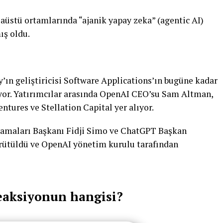
aüstü ortamlarında “ajanik yapay zeka” (agentic AI)
ış oldu.
’ın geliştiricisi Software Applications’ın bugüne kadar
niyor. Yatırımcılar arasında OpenAI CEO’su Sam Altman,
tures ve Stellation Capital yer alıyor.
amaları Başkanı Fidji Simo ve ChatGPT Başkan
ürütüldü ve OpenAI yönetim kurulu tarafından
eaksiyonun hangisi?