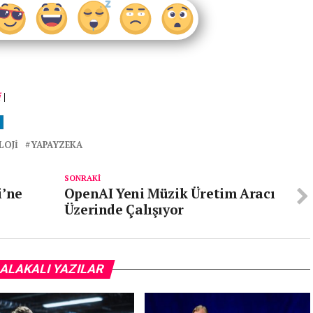
i
|
LOJI
YAPAYZEKA
SONRAKI
i’ne
OpenAI Yeni Müzik Üretim Aracı
Üzerinde Çalışıyor
ALAKALI YAZILAR