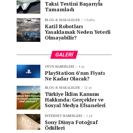
Taksi Testini Başarıyla
Tamamladı
BLOG & MAKALELER
1 hafta
Katil Robotları
Yasaklamak Neden Yeterli
Olmayabilir?
GALERI
OYUN HABERLERI
4 ay
PlayStation 6’nın Fiyatı
Ne Kadar Olacak?
BLOG & MAKALELER
12 ay
Türkiye İklim Kanunu
Hakkında: Gerçekler ve
Sosyal Medya Efsaneleri
İNTERNET HABERLERI
1 yıl
Sony Dünya Fotoğraf
Ödülleri