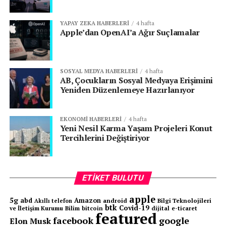
YAPAY ZEKA HABERLERI
4 hafta
Apple’dan OpenAI’a Ağır Suçlamalar
SOSYAL MEDYA HABERLERI
4 hafta
AB, Çocukların Sosyal Medyaya Erişimini
Yeniden Düzenlemeye Hazırlanıyor
EKONOMI HABERLERI
4 hafta
Yeni Nesil Karma Yaşam Projeleri Konut
Tercihlerini Değiştiriyor
ETIKET BULUTU
apple
5g
abd
Amazon
android
Bilgi Teknolojileri
Akıllı telefon
btk
Covid-19
ve İletişim Kurumu
Bilim
bitcoin
e-ticaret
dijital
featured
facebook
google
Elon Musk