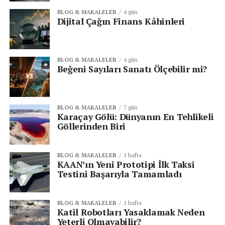
önerilerine uyacağını duyurdu.
BLOG & MAKALELER
4 gün
Dijital Çağın Finans Kâhinleri
Denetleme Kurulu’nun Çağrısı
Kurul, Meta’ya platformlarında yayılan sahte YZ
BLOG & MAKALELER
4 gün
içeriklerine karşı
daha etkili önlemler alması
Beğeni Sayıları Sanatı Ölçebilir mi?
çağrısında bulundu. Amaç, kullanıcıların
gerçek ile
sahteyi ayırt etme yeteneğini korumak ve bilgiye
güveni sürdürmek
.
BLOG & MAKALELER
7 gün
Karaçay Gölü: Dünyanın En Tehlikeli
Meta’nın bu çağrılara yanıt verip veremeyeceği,
Göllerinden Biri
ilerleyen dönemlerde platform kullanıcıları ve teknoloji
dünyası tarafından yakından izlenecek.
BLOG & MAKALELER
1 hafta
KAAN’ın Yeni Prototipi İlk Taksi
Testini Başarıyla Tamamladı
Senin reaksiyonun hangisi?
BLOG & MAKALELER
1 hafta
3
2
1
Katil Robotları Yasaklamak Neden
Yeterli Olmayabilir?