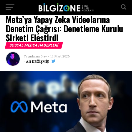
...
Meta’ya Yapay Zeka Videolarına
Denetim Çağrısı: Denetleme Kurulu
Şirketi Eleştirdi
SOSYAL MEDYA HABERLERI
Yayınlama
5 ay
-
11 Mart 2026
-
Ali DEĞİŞMİŞ