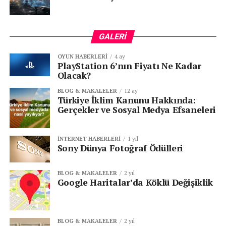
GALERI
KATEGORİLER:
|
Sosyal Medya Haberleri
|
OYUN HABERLERI
4 ay
PlayStation 6’nın Fiyatı Ne Kadar
Olacak?
ETIKETLER:
FEATURED
META
BLOG & MAKALELER
12 ay
Türkiye İklim Kanunu Hakkında:
Gerçekler ve Sosyal Medya Efsaneleri
SONRAKI
Fransa Senatosu 15 Yaş Altına Yasak Getiren
Sosyal Medya Yasa Tasarısını Kabul Etti
İNTERNET HABERLERI
1 yıl
ÖNCEKI
Sony Dünya Fotoğraf Ödülleri
Dijital Çağda Değer Yozlaşması: Beğeni Uğruna
Tükenen Ahlak
BLOG & MAKALELER
2 yıl
Google Haritalar’da Köklü Değişiklik
BLOG & MAKALELER
2 yıl