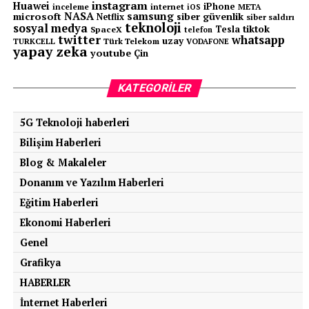
instagram
Huawei
iPhone
inceleme
internet
META
iOS
NASA
samsung
microsoft
siber güvenlik
Netflix
siber saldırı
teknoloji
sosyal medya
tiktok
Tesla
SpaceX
telefon
twitter
whatsapp
uzay
TURKCELL
Türk Telekom
VODAFONE
yapay zeka
youtube
Çin
KATEGORILER
5G Teknoloji haberleri
Bilişim Haberleri
Blog & Makaleler
Donanım ve Yazılım Haberleri
Eğitim Haberleri
Ekonomi Haberleri
Genel
Grafikya
HABERLER
İnternet Haberleri