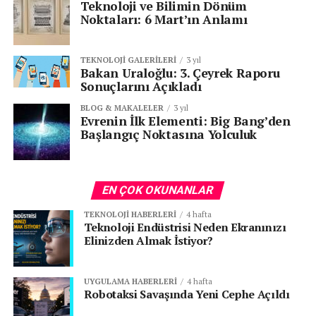
Teknoloji ve Bilimin Dönüm
Noktaları: 6 Mart’ın Anlamı
TEKNOLOJI GALERILERI
3 yıl
Bakan Uraloğlu: 3. Çeyrek Raporu
Sonuçlarını Açıkladı
BLOG & MAKALELER
3 yıl
Evrenin İlk Elementi: Big Bang’den
Başlangıç Noktasına Yolculuk
EN ÇOK OKUNANLAR
TEKNOLOJI HABERLERI
4 hafta
Teknoloji Endüstrisi Neden Ekranınızı
Elinizden Almak İstiyor?
UYGULAMA HABERLERI
4 hafta
Robotaksi Savaşında Yeni Cephe Açıldı