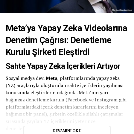
Meta’ya Yapay Zeka Videolarına
Denetim Çağrısı: Denetleme
Kurulu Şirketi Eleştirdi
Sahte Yapay Zeka İçerikleri Artıyor
Sosyal medya devi
Meta
, platformlarında yapay zeka
(YZ) araçlarıyla oluşturulan sahte içeriklerin yayılması
konusunda eleştirilerin odağında. Meta’nın yarı
bağımsız denetleme kurulu (Facebook ve Instagram gibi
platformlardaki içerik denetim kararlarını inceleyen
bağımsız bir panel), şirketin özellikle silahlı çatışmalar
sırasında yayılan YZ içeriklerini yeterince
denetlemediğini vurguladı.
DEVAMINI OKU