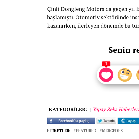
Çinli Dongfeng Motors da geçen yıl f
başlamıştı. Otomotiv sektöründe insa
kazanırken, ilerleyen dönemde bu tür
Senin r
1
KATEGORİLER:
|
Yapay Zeka Haberler
ETIKETLER:
FEATURED
MERCEDES