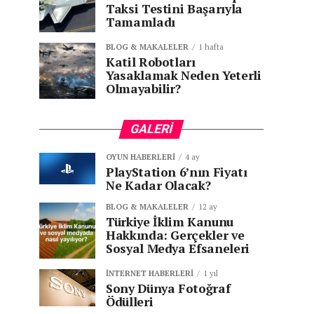
Taksi Testini Başarıyla
Tamamladı
BLOG & MAKALELER
1 hafta
Katil Robotları
Yasaklamak Neden Yeterli
Olmayabilir?
GALERI
OYUN HABERLERI
4 ay
PlayStation 6’nın Fiyatı
Ne Kadar Olacak?
BLOG & MAKALELER
12 ay
Türkiye İklim Kanunu
Hakkında: Gerçekler ve
Sosyal Medya Efsaneleri
İNTERNET HABERLERI
1 yıl
Sony Dünya Fotoğraf
Ödülleri