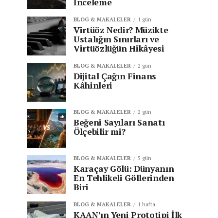
İnceleme
BLOG & MAKALELER
1 gün
Virtüöz Nedir? Müzikte
Ustalığın Sınırları ve
Virtüözlüğün Hikâyesi
BLOG & MAKALELER
2 gün
Dijital Çağın Finans
Kâhinleri
BLOG & MAKALELER
2 gün
Beğeni Sayıları Sanatı
Ölçebilir mi?
BLOG & MAKALELER
5 gün
Karaçay Gölü: Dünyanın
En Tehlikeli Göllerinden
Biri
BLOG & MAKALELER
1 hafta
KAAN’ın Yeni Prototipi İlk