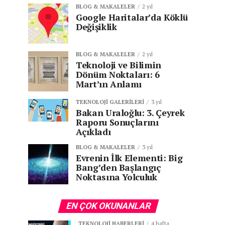
BLOG & MAKALELER
2 yıl
Google Haritalar’da Köklü
Değişiklik
BLOG & MAKALELER
2 yıl
Teknoloji ve Bilimin
Dönüm Noktaları: 6
Mart’ın Anlamı
TEKNOLOJI GALERILERI
3 yıl
Bakan Uraloğlu: 3. Çeyrek
Raporu Sonuçlarını
Açıkladı
BLOG & MAKALELER
3 yıl
Evrenin İlk Elementi: Big
Bang’den Başlangıç
Noktasına Yolculuk
EN ÇOK OKUNANLAR
TEKNOLOJI HABERLERI
4 hafta