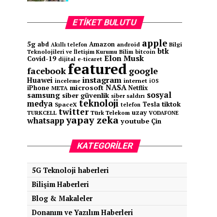
ETIKET BULUTU
apple
5g
abd
Amazon
android
Bilgi
Akıllı telefon
btk
Teknolojileri ve İletişim Kurumu
Bilim
bitcoin
Elon Musk
Covid-19
e-ticaret
dijital
featured
facebook
google
instagram
Huawei
inceleme
internet
iOS
NASA
microsoft
iPhone
Netflix
META
sosyal
samsung
siber güvenlik
siber saldırı
teknoloji
medya
tiktok
Tesla
SpaceX
telefon
twitter
uzay
TURKCELL
Türk Telekom
VODAFONE
yapay zeka
whatsapp
youtube
Çin
KATEGORILER
5G Teknoloji haberleri
Bilişim Haberleri
Blog & Makaleler
Donanım ve Yazılım Haberleri