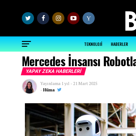
Y
TEKNOLOJİ
HABERLER
Mercedes İnsansı Robotla
YAPAY ZEKA HABERLERI
Yayınlama
1 yıl
-
21 Mart 2025
-
Hüma