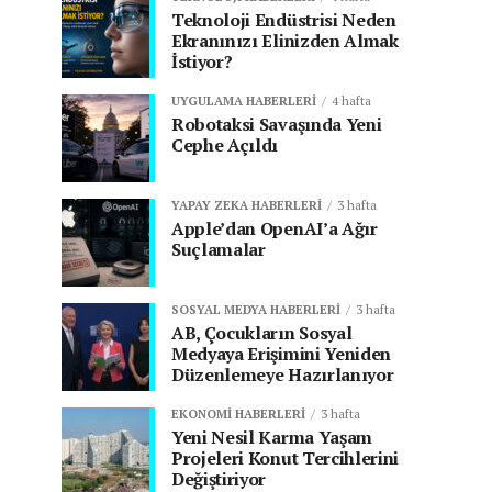
Teknoloji Endüstrisi Neden
Ekranınızı Elinizden Almak
İstiyor?
UYGULAMA HABERLERI
4 hafta
Robotaksi Savaşında Yeni
Cephe Açıldı
YAPAY ZEKA HABERLERI
3 hafta
Apple’dan OpenAI’a Ağır
Suçlamalar
SOSYAL MEDYA HABERLERI
3 hafta
AB, Çocukların Sosyal
Medyaya Erişimini Yeniden
Düzenlemeye Hazırlanıyor
EKONOMI HABERLERI
3 hafta
Yeni Nesil Karma Yaşam
Projeleri Konut Tercihlerini
Değiştiriyor