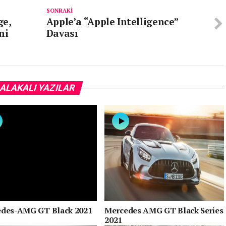
SONRAKI
ge,
Apple’a “Apple Intelligence”
ni
Davası
ALAKALI YAZILAR
des-AMG GT Black 2021
Mercedes AMG GT Black Series
2021