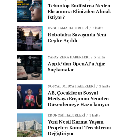
Teknoloji Endüstrisi Neden
Ekranınızı Elinizden Almak
İstiyor?
UYGULAMA HABERLERI
3 hafta
Robotaksi Savaşında Yeni
Cephe Açıldı
YAPAY ZEKA HABERLERI
3 hafta
Apple’dan OpenAI’a Ağır
Suçlamalar
SOSYAL MEDYA HABERLERI
3 hafta
AB, Çocukların Sosyal
Medyaya Erişimini Yeniden
Düzenlemeye Hazırlanıyor
EKONOMI HABERLERI
3 hafta
Yeni Nesil Karma Yaşam
Projeleri Konut Tercihlerini
Değiştiriyor