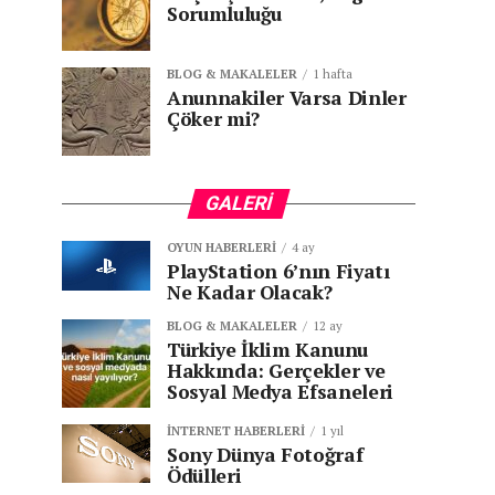
Sorumluluğu
BLOG & MAKALELER
1 hafta
Anunnakiler Varsa Dinler
Çöker mi?
GALERI
OYUN HABERLERI
4 ay
PlayStation 6’nın Fiyatı
Ne Kadar Olacak?
BLOG & MAKALELER
12 ay
Türkiye İklim Kanunu
Hakkında: Gerçekler ve
Sosyal Medya Efsaneleri
İNTERNET HABERLERI
1 yıl
Sony Dünya Fotoğraf
Ödülleri