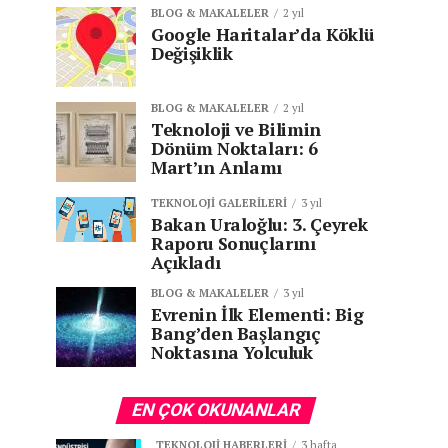
BLOG & MAKALELER
2 yıl
Google Haritalar’da Köklü
Değişiklik
BLOG & MAKALELER
2 yıl
Teknoloji ve Bilimin
Dönüm Noktaları: 6
Mart’ın Anlamı
TEKNOLOJI GALERILERI
3 yıl
Bakan Uraloğlu: 3. Çeyrek
Raporu Sonuçlarını
Açıkladı
BLOG & MAKALELER
3 yıl
Evrenin İlk Elementi: Big
Bang’den Başlangıç
Noktasına Yolculuk
EN ÇOK OKUNANLAR
TEKNOLOJI HABERLERI
3 hafta