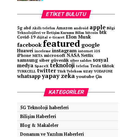
ETIKET BULUTU
apple
5g
abd
Amazon
android
Bilgi
Akıllı telefon
btk
Teknolojileri ve İletişim Kurumu
Bilim
bitcoin
Elon Musk
Covid-19
e-ticaret
dijital
featured
facebook
google
instagram
Huawei
inceleme
internet
iOS
NASA
microsoft
iPhone
Netflix
META
sosyal
samsung
siber güvenlik
siber saldırı
teknoloji
medya
tiktok
Tesla
SpaceX
telefon
twitter
uzay
TURKCELL
Türk Telekom
VODAFONE
yapay zeka
whatsapp
youtube
Çin
KATEGORILER
5G Teknoloji haberleri
Bilişim Haberleri
Blog & Makaleler
Donanım ve Yazılım Haberleri