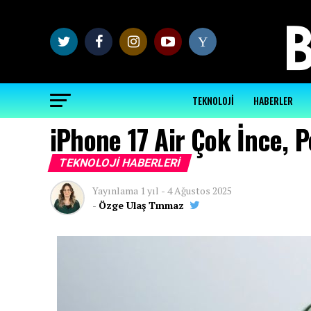
Y
TEKNOLOJİ
HABERLER
iPhone 17 Air Çok İnce, P
TEKNOLOJI HABERLERI
Yayınlama
1 yıl
-
4 Ağustos 2025
-
Özge Ulaş Tınmaz