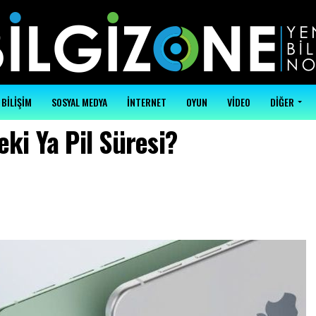
BİLİŞİM
SOSYAL MEDYA
İNTERNET
OYUN
VİDEO
DİĞER
eki Ya Pil Süresi?