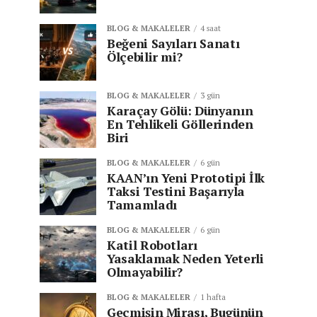
BLOG & MAKALELER
4 saat
Beğeni Sayıları Sanatı
Ölçebilir mi?
BLOG & MAKALELER
3 gün
Karaçay Gölü: Dünyanın
En Tehlikeli Göllerinden
Biri
BLOG & MAKALELER
6 gün
KAAN’ın Yeni Prototipi İlk
Taksi Testini Başarıyla
Tamamladı
BLOG & MAKALELER
6 gün
Katil Robotları
Yasaklamak Neden Yeterli
Olmayabilir?
BLOG & MAKALELER
1 hafta
Geçmişin Mirası, Bugünün