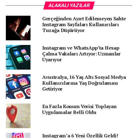
ALAKALI YAZILAR
Hazır istemler ya da kullanıcının kendi yazdığı istemlere
göre arka plan silinip yenisiyle değiştirilecek.
Gerçeğinden Ayırt Edilemeyen Sahte
Instagram Sayfaları Kullanıcıları
Tuzağa Düşürüyor
Yeni oluşturulan arka plana sahip hikaye paylaşıldığında,
diğer kullanıcıların da özelliği hızlıca denemelerini
sağlayan bir çıkartma gösterilecek.
Instagram ve WhatsApp’ta Hesap
Çalma Vakaları Artıyor: Uzmanlar
Şimdilik Sadece ABD’de!
Uyarıyor
Instagram’ın yapay zeka destekli arka plan
Avustralya, 16 Yaş Altı Sosyal Medya
düzenleyicisinin şu anda yalnızca ABD’deki kullanıcılara
Kullanıcılarına Yaş Doğrulaması
açık olduğu bildirildi.
Getiriyor
Yeni Özellik Nasıl Kullanılır?
En Fazla Konum Verisi Toplayan
Uygulamalar Belli Oldu
Instagram’ı açın.
Hikaye paylaşım ekranına gelin.
Instagram’a 6 Yeni Özellik Geldi!