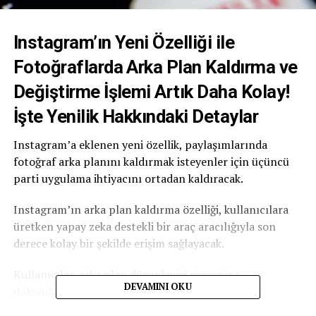
Instagram’ın Yeni Özelliği ile
Fotoğraflarda Arka Plan Kaldırma ve
Değiştirme İşlemi Artık Daha Kolay!
İşte Yenilik Hakkındaki Detaylar
Instagram’a eklenen yeni özellik, paylaşımlarında
fotoğraf arka planını kaldırmak isteyenler için üçüncü
parti uygulama ihtiyacını ortadan kaldıracak.
Instagram’ın arka plan kaldırma özelliği, kullanıcılara
üretken yapay zeka destekli bir araç aracılığıyla son
derece kolay bir şekilde erişim sağlayacak.
Kullanıcılar, arka plan düzenleyici simgesine
DEVAMINI OKU
dokunduklarında çeşitli istem önerileriyle
karşılaşacaklar.