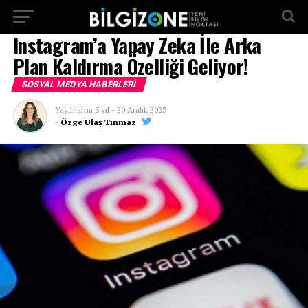
...
Instagram’a Yapay Zeka İle Arka
Plan Kaldırma Özelliği Geliyor!
SOSYAL MEDYA HABERLERI
Yayınlama
3 yıl
-
20 Aralık 2023
-
Özge Ulaş Tınmaz