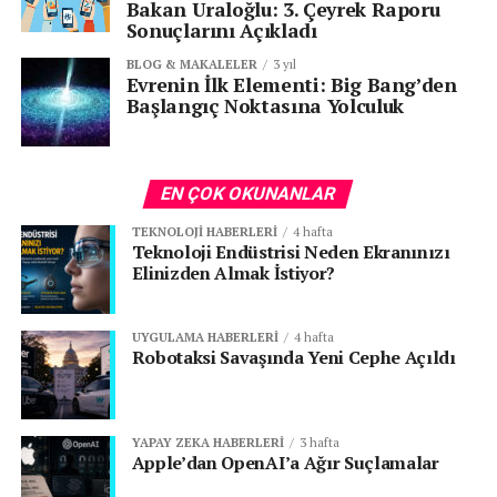
Bakan Uraloğlu: 3. Çeyrek Raporu
Sonuçlarını Açıkladı
BLOG & MAKALELER
3 yıl
Evrenin İlk Elementi: Big Bang’den
Başlangıç Noktasına Yolculuk
EN ÇOK OKUNANLAR
TEKNOLOJI HABERLERI
4 hafta
Teknoloji Endüstrisi Neden Ekranınızı
Elinizden Almak İstiyor?
UYGULAMA HABERLERI
4 hafta
Robotaksi Savaşında Yeni Cephe Açıldı
YAPAY ZEKA HABERLERI
3 hafta
Apple’dan OpenAI’a Ağır Suçlamalar