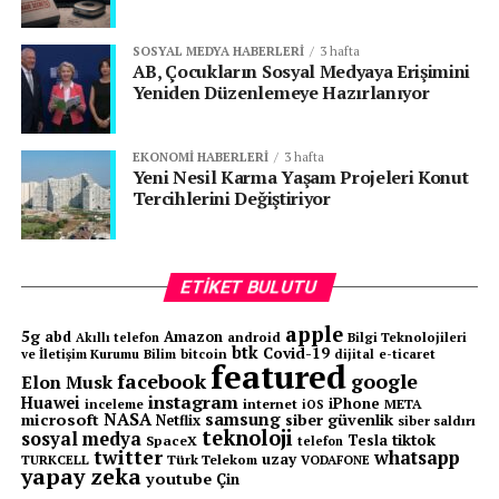
SOSYAL MEDYA HABERLERI
3 hafta
AB, Çocukların Sosyal Medyaya Erişimini
Yeniden Düzenlemeye Hazırlanıyor
EKONOMI HABERLERI
3 hafta
Yeni Nesil Karma Yaşam Projeleri Konut
Tercihlerini Değiştiriyor
ETIKET BULUTU
apple
5g
abd
Amazon
android
Bilgi Teknolojileri
Akıllı telefon
btk
Covid-19
ve İletişim Kurumu
Bilim
bitcoin
e-ticaret
dijital
featured
facebook
google
Elon Musk
instagram
Huawei
iPhone
inceleme
internet
META
iOS
NASA
samsung
microsoft
siber güvenlik
Netflix
siber saldırı
teknoloji
sosyal medya
tiktok
Tesla
SpaceX
telefon
twitter
whatsapp
uzay
TURKCELL
Türk Telekom
VODAFONE
yapay zeka
youtube
Çin