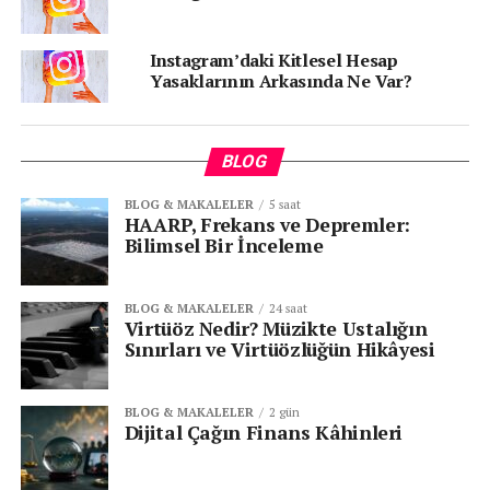
Üstteki arka plan değiştirme simgesine dokunun.
Instagram’daki Kitlesel Hesap
Fotoğrafın arka planı saydam hale gelecek.
Yasaklarının Arkasında Ne Var?
Arka planı değiştirmek için bir istem girin.
Yeni arka planlı fotoğrafı paylaşın.
BLOG
BLOG & MAKALELER
5 saat
HAARP, Frekans ve Depremler:
Senin reaksiyonun hangisi?
Bilimsel Bir İnceleme
BLOG & MAKALELER
24 saat
Virtüöz Nedir? Müzikte Ustalığın
Sınırları ve Virtüözlüğün Hikâyesi
BLOG & MAKALELER
2 gün
Dijital Çağın Finans Kâhinleri
KATEGORİLER:
|
Sosyal Medya Haberleri
|
|
Yapay Zeka Haberleri
|