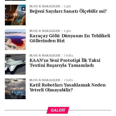
BLOG & MAKALELER
2 gün
Beğeni Sayıları Sanatı Ölçebilir mi?
ETIKETLER:
INSTAGRAM
SONRAKI
BLOG & MAKALELER
4 gün
Yapay Zeka, Labirent Misket Oyununda İnsan
Karaçay Gölü: Dünyanın En Tehlikeli
Rekorunu Altüst Etti!
Göllerinden Biri
ÖNCEKI
İngiltere ve Galler’de Yargıçların Yapay Zeka
BLOG & MAKALELER
1 hafta
Kullanımına Onay Verildi
KAAN’ın Yeni Prototipi İlk Taksi
Testini Başarıyla Tamamladı
BLOG & MAKALELER
1 hafta
Katil Robotları Yasaklamak Neden
Yeterli Olmayabilir?
GALERI