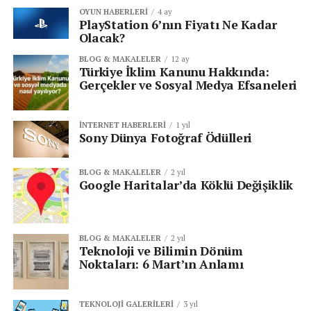
OYUN HABERLERI
4 ay
PlayStation 6’nın Fiyatı Ne Kadar
Olacak?
BLOG & MAKALELER
12 ay
Türkiye İklim Kanunu Hakkında:
Gerçekler ve Sosyal Medya Efsaneleri
İNTERNET HABERLERI
1 yıl
Sony Dünya Fotoğraf Ödülleri
BLOG & MAKALELER
2 yıl
Google Haritalar’da Köklü Değişiklik
BLOG & MAKALELER
2 yıl
Teknoloji ve Bilimin Dönüm
Noktaları: 6 Mart’ın Anlamı
TEKNOLOJI GALERILERI
3 yıl