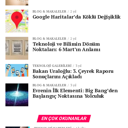
BLOG & MAKALELER
2 yıl
Google Haritalar’da Köklü Değişiklik
BLOG & MAKALELER
2 yıl
Teknoloji ve Bilimin Dönüm
Noktaları: 6 Mart’ın Anlamı
TEKNOLOJI GALERILERI
3 yıl
Bakan Uraloğlu: 3. Çeyrek Raporu
Sonuçlarını Açıkladı
BLOG & MAKALELER
3 yıl
Evrenin İlk Elementi: Big Bang’den
Başlangıç Noktasına Yolculuk
EN ÇOK OKUNANLAR