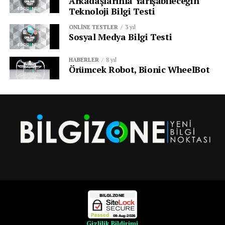
Arkadaşlarınla Yarışabileceğin
Teknoloji Bilgi Testi
ONLINE TESTLER
3 yıl
Sosyal Medya Bilgi Testi
HABERLER
8 yıl
Örümcek Robot, Bionic WheelBot
Gizlilik Bildirimi