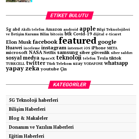
ETIKET BULUTU
apple
5g
abd
Amazon
android
Bilgi Teknolojileri
Akıllı telefon
btk
Covid-19
ve İletişim Kurumu
Bilim
bitcoin
e-ticaret
dijital
featured
facebook
google
Elon Musk
instagram
Huawei
iPhone
inceleme
internet
META
iOS
NASA
samsung
microsoft
siber güvenlik
Netflix
siber saldırı
teknoloji
sosyal medya
tiktok
Tesla
SpaceX
telefon
twitter
whatsapp
uzay
TURKCELL
Türk Telekom
VODAFONE
yapay zeka
youtube
Çin
KATEGORILER
5G Teknoloji haberleri
Bilişim Haberleri
Blog & Makaleler
Donanım ve Yazılım Haberleri
Eğitim Haberleri