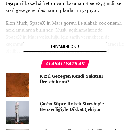
taşıyan ilk özel şirket unvanı kazanan SpaceX, şimdi ise
kızıl gezegene ulaşmanın planlarını yapıyor.
Elon Musk, SpaceX’in Mars görevi ile alakalı çok önemli
açıklamalarda bulundu. Musk, açıklamalarında
SpaceX’in Mars yolculuğu için tarih vermekten de
kaçınmadı. Buna göre SpaceX, Starship fırlatma aracı ile
DEVAMINI OKU
birlikte ilk insansız Mars yolculuğuna çıkabilmeyi
hedefliyor.
ALAKALI YAZILAR
SPACEX STARSHİP İLE ÖNCE AY’A GİDECEK
Kızıl Gezegen Kendi Yakıtını
Üretebilir mi?
Verilen bilgilere göre SpaceX 2021 yılında Starship ile
uzaya gidecek. Bir sonraki yıl, yani 2022 yılında insansız
Ay görevi gerçekleştirilecek. 2023 yılında ise SpaceX,
Çin’in Süper Roketi Starship’e
Starship ile birlikte Ay’a insanlı yolculuk düzenleyecek.
Benzerliğiyle Dikkat Çekiyor
Senin reaksiyonun hangisi?