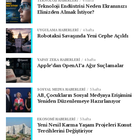
TEKNOLOJI HABERLERI
4 hafta
Teknoloji Endüstrisi Neden Ekranınızı
Elinizden Almak İstiyor?
UYGULAMA HABERLERI
4 hafta
Robotaksi Savaşında Yeni Cephe Açıldı
YAPAY ZEKA HABERLERI
4 hafta
Apple’dan OpenAI’a Ağır Suçlamalar
SOSYAL MEDYA HABERLERI
3 hafta
AB, Çocukların Sosyal Medyaya Erişimini
Yeniden Düzenlemeye Hazırlanıyor
EKONOMI HABERLERI
3 hafta
Yeni Nesil Karma Yaşam Projeleri Konut
Tercihlerini Değiştiriyor