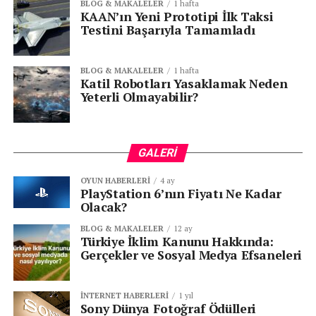
BLOG & MAKALELER
1 hafta
KAAN’ın Yeni Prototipi İlk Taksi
Testini Başarıyla Tamamladı
BLOG & MAKALELER
1 hafta
Katil Robotları Yasaklamak Neden
Yeterli Olmayabilir?
GALERI
OYUN HABERLERI
4 ay
PlayStation 6’nın Fiyatı Ne Kadar
Olacak?
BLOG & MAKALELER
12 ay
Türkiye İklim Kanunu Hakkında:
Gerçekler ve Sosyal Medya Efsaneleri
İNTERNET HABERLERI
1 yıl
Sony Dünya Fotoğraf Ödülleri