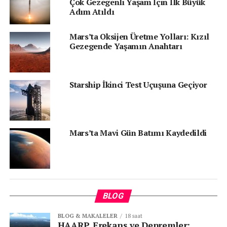
Çok Gezegenli Yaşam İçin İlk Büyük
Adım Atıldı
1
Mars’ta Oksijen Üretme Yolları: Kızıl
Gezegende Yaşamın Anahtarı
Starship İkinci Test Uçuşuna Geçiyor
KATEGORİLER:
|
HABERLER
|
ETIKETLER:
FEATURED
KIZIL GEZEGEN
Mars’ta Mavi Gün Batımı Kaydedildi
SPACEX'IN CEO'SU ELON MUSK
STARSHIP
UZAY ISTASYONU
SONRAKI
ABD Hükumeti Google’dan Davacı Oldu
ÖNCEKI
BLOG
Bitcoin 15 Ayın En Yükseğini Gördü
BLOG & MAKALELER
18 saat
HAARP, Frekans ve Depremler: