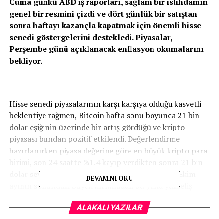
Cuma günkü ABD iş raporları, sağlam bir istihdamın
genel bir resmini çizdi ve dört günlük bir satıştan
sonra haftayı kazançla kapatmak için önemli hisse
senedi göstergelerini destekledi. Piyasalar,
Perşembe günü açıklanacak enflasyon okumalarını
bekliyor.
Hisse senedi piyasalarının karşı karşıya olduğu kasvetli
beklentiye rağmen, Bitcoin hafta sonu boyunca 21 bin
dolar eşiğinin üzerinde bir artış gördüğü ve kripto
piyasası bundan pozitif etkilendi. Değerlendirme
hazırlanırken piyasa değerine göre en büyük kripto para
birimi, son 24 saatte %1.4 kayıp verdikten sonra 21 bin
dolar seviyesinin biraz altında konsolide oluyor. Ekim
DEVAMINI OKU
ayının sonundaki büyük kırılmadan bu yana yükseliş
ivmesi, Bitcoin vadeli işlem açık faizlerinin yükselmesi ve
ALAKALI YAZILAR
fonlama oranlarının yüksek seviyelere ulaşmasıyla hala