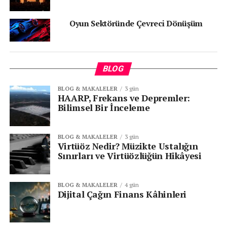
Oyun Sektöründe Çevreci Dönüşüm
KATEGORİLER:
|
HABERLER
|
BLOG
ETIKETLER:
BITCOIN
COIN
DIJITAL
PARA
BLOG & MAKALELER
3 gün
SONRAKI
HAARP, Frekans ve Depremler:
Instagram Yaş Doğrulama Dönemine Video
Bilimsel Bir İnceleme
Ekledi
ÖNCEKI
BLOG & MAKALELER
3 gün
2023 Yılında Kaç Gün Resmi Tatil Olacak?
Virtüöz Nedir? Müzikte Ustalığın
Sınırları ve Virtüözlüğün Hikâyesi
BLOG & MAKALELER
4 gün
Dijital Çağın Finans Kâhinleri