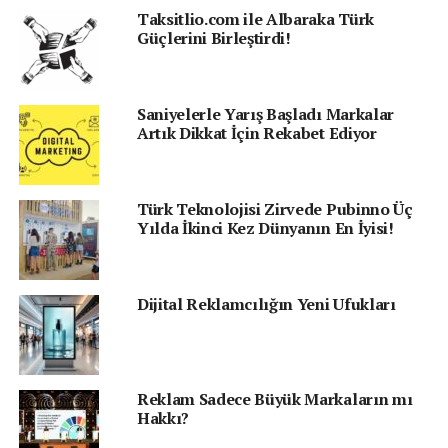
yerinde. Benzer bir şekilde, Ethereum aynı dönemde
Taksitlio.com ile Albaraka Türk
%1.6’lık bir kayba rağmen 1.600 dolar seviyesine
Güçlerini Birleştirdi!
yaklaşıyor. MATIC %5,3’lük bir artışla liderliği alırken ve
SOL, konferans sonrası bir kalıntıdan %9,33 düştü.
Saniyelerle Yarış Başladı Markalar
Dijital ödeme firması Circle kısa süre önce Euro Coin’in
Artık Dikkat İçin Rekabet Ediyor
yerel desteğini genişletmeyi ve 2023’ün ilk yarısında
Solana’daki yeni izinsiz çapraz zincir altyapılarına erişim
sağlamayı planladığını duyurdu. Çapraz Zincir Transfer
Türk Teknolojisi Zirvede Pubinno Üç
Protokolü, kripto projelerinin USDC’yi farklı blok
Yılda İkinci Kez Dünyanın En İyisi!
zincirleri arasında transfer etmesine izin vermek için
tasarlandı.
Dijital Reklamcılığın Yeni Ufukları
Senin reaksiyonun hangisi?
Reklam Sadece Büyük Markaların mı
Hakkı?