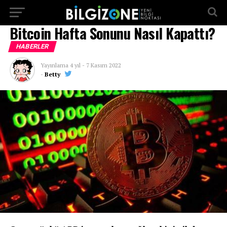
...
Bitcoin Hafta Sonunu Nasıl Kapattı?
HABERLER
Yayınlama
4 yıl
-
7 Kasım 2022
-
Betty