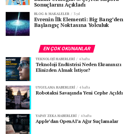
Sonuçlarını Açıkladı
BLOG & MAKALELER
3 yıl
Evrenin İlk Elementi: Big Bang’den
Başlangıç Noktasına Yolculuk
EN ÇOK OKUNANLAR
TEKNOLOJI HABERLERI
4 hafta
Teknoloji Endüstrisi Neden Ekranınızı
Elinizden Almak İstiyor?
UYGULAMA HABERLERI
4 hafta
Robotaksi Savaşında Yeni Cephe Açıldı
YAPAY ZEKA HABERLERI
4 hafta
Apple’dan OpenAI’a Ağır Suçlamalar