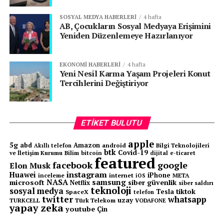
SOSYAL MEDYA HABERLERI
4 hafta
AB, Çocukların Sosyal Medyaya Erişimini
Yeniden Düzenlemeye Hazırlanıyor
EKONOMI HABERLERI
4 hafta
Yeni Nesil Karma Yaşam Projeleri Konut
Tercihlerini Değiştiriyor
ETIKET BULUTU
apple
5g
abd
Amazon
android
Bilgi Teknolojileri
Akıllı telefon
btk
Covid-19
ve İletişim Kurumu
Bilim
bitcoin
e-ticaret
dijital
featured
facebook
google
Elon Musk
instagram
Huawei
iPhone
inceleme
internet
META
iOS
NASA
samsung
microsoft
siber güvenlik
Netflix
siber saldırı
teknoloji
sosyal medya
tiktok
Tesla
SpaceX
telefon
twitter
whatsapp
uzay
TURKCELL
Türk Telekom
VODAFONE
yapay zeka
youtube
Çin