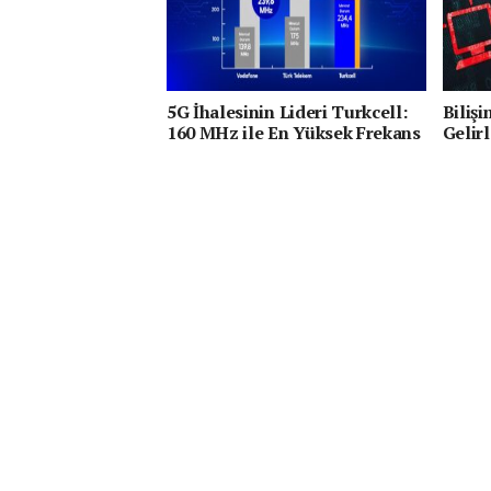
5G İhalesinin Lideri Turkcell:
Biliş
160 MHz ile En Yüksek Frekans
Gelirl
Bandının Sahibi Oldu
Ulaştı
%100 