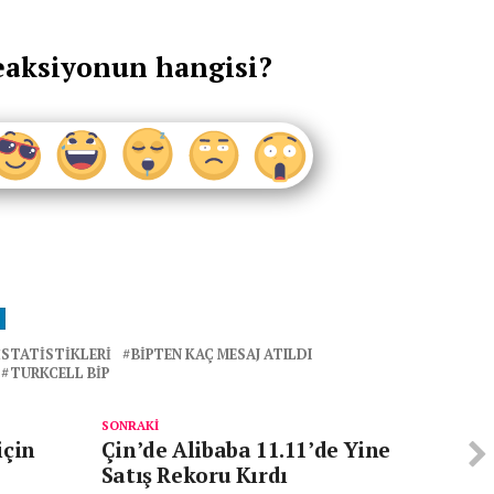
eaksiyonun hangisi?
 ISTATISTIKLERI
BIPTEN KAÇ MESAJ ATILDI
TURKCELL BIP
SONRAKI
için
Çin’de Alibaba 11.11’de Yine
Satış Rekoru Kırdı