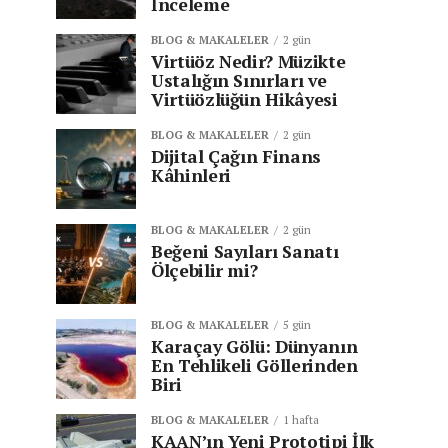
İnceleme
BLOG & MAKALELER
2 gün
Virtüöz Nedir? Müzikte
Ustalığın Sınırları ve
Virtüözlüğün Hikâyesi
BLOG & MAKALELER
2 gün
Dijital Çağın Finans
Kâhinleri
BLOG & MAKALELER
2 gün
Beğeni Sayıları Sanatı
Ölçebilir mi?
BLOG & MAKALELER
5 gün
Karaçay Gölü: Dünyanın
En Tehlikeli Göllerinden
Biri
BLOG & MAKALELER
1 hafta
KAAN’ın Yeni Prototipi İlk