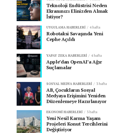
Teknoloji Endüstrisi Neden
Ekranınızı Elinizden Almak
İstiyor?
UYGULAMA HABERLERI
4 hafta
Robotaksi Savaşında Yeni
Cephe Açıldı
YAPAY ZEKA HABERLERI
4 hafta
Apple’dan OpenAI’a Ağır
Suçlamalar
SOSYAL MEDYA HABERLERI
3 hafta
AB, Çocukların Sosyal
Medyaya Erişimini Yeniden
Düzenlemeye Hazırlanıyor
EKONOMI HABERLERI
3 hafta
Yeni Nesil Karma Yaşam
Projeleri Konut Tercihlerini
Değiştiriyor