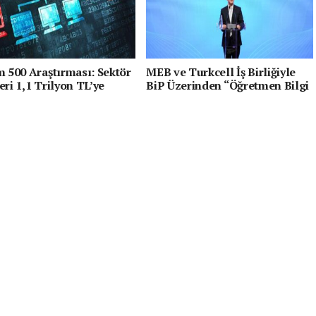
im 500 Araştırması: Sektör
MEB ve Turkcell İş Birliğiyle
eri 1,1 Trilyon TL’ye
BiP Üzerinden “Öğretmen Bilgi
, Yapay Zeka Gelirleri
Servisi” ve “Okul Veli Asistanı”
Arttı
Hizmete Girdi