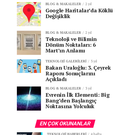
BLOG & MAKALELER
2 yıl
Google Haritalar’da Köklü
Değişiklik
BLOG & MAKALELER
2 yıl
Teknoloji ve Bilimin
Dönüm Noktaları: 6
Mart’ın Anlamı
TEKNOLOJI GALERILERI
3 yıl
Bakan Uraloğlu: 3. Çeyrek
Raporu Sonuçlarını
Açıkladı
BLOG & MAKALELER
3 yıl
Evrenin İlk Elementi: Big
Bang’den Başlangıç
Noktasına Yolculuk
EN ÇOK OKUNANLAR
TEKNOLOJI HABERLERI
4 hafta