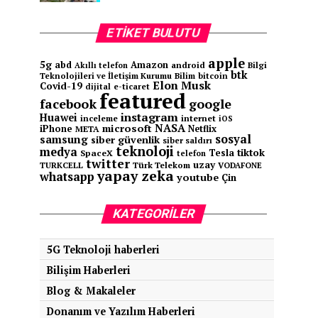
ETIKET BULUTU
apple
5g
abd
Amazon
android
Bilgi
Akıllı telefon
btk
Teknolojileri ve İletişim Kurumu
Bilim
bitcoin
Elon Musk
Covid-19
e-ticaret
dijital
featured
facebook
google
instagram
Huawei
inceleme
internet
iOS
NASA
microsoft
iPhone
Netflix
META
sosyal
samsung
siber güvenlik
siber saldırı
teknoloji
medya
tiktok
Tesla
SpaceX
telefon
twitter
uzay
TURKCELL
Türk Telekom
VODAFONE
yapay zeka
whatsapp
youtube
Çin
KATEGORILER
5G Teknoloji haberleri
Bilişim Haberleri
Blog & Makaleler
Donanım ve Yazılım Haberleri