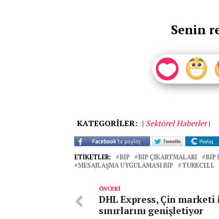
Senin r
KATEGORİLER:
|
Sektörel Haberler
|
ETIKETLER:
BIP
BIP ÇIKARTMALARI
BIP
MESAJLAŞMA UYGULAMASI BIP
TURKCELL
ÖNCEKI
DHL Express, Çin marketi 
sınırlarını genişletiyor