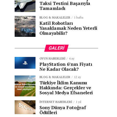
Taksi Testini Başarıyla
Tamamladı
BLOG & MAKALELER
1 hafta
Katil Robotları
Yasaklamak Neden Yeterli
Olmayabilir?
GALERI
OYUN HABERLERI
4 ay
PlayStation 6’nın Fiyatı
Ne Kadar Olacak?
BLOG & MAKALELER
12 ay
Türkiye İklim Kanunu
Hakkında: Gerçekler ve
Sosyal Medya Efsaneleri
İNTERNET HABERLERI
1 yıl
Sony Dünya Fotoğraf
Ödülleri