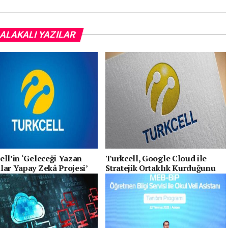
ALAKALI YAZILAR
ell’in ‘Geleceği Yazan
Turkcell, Google Cloud ile
lar Yapay Zekâ Projesi’
Stratejik Ortaklık Kurduğunu
larını Verdi
Duyurdu