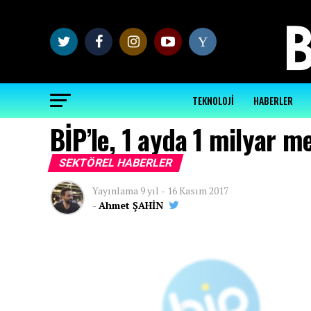
Y
TEKNOLOJİ
HABERLER
BİP’le, 1 ayda 1 milyar me
SEKTÖREL HABERLER
Yayınlama
9 yıl
-
16 Kasım 2017
-
Ahmet ŞAHİN