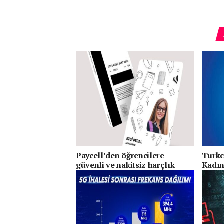
Paycell’den öğrencilere
Turkc
güvenli ve nakitsiz harçlık
Kadın
dönemi
Mezun