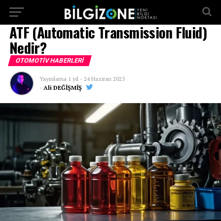
...
ATF (Automatic Transmission Fluid)
Nedir?
OTOMOTIV HABERLERI
Yayınlama
1 yıl
-
24 Haziran 2025
-
Ali DEĞİŞMİŞ