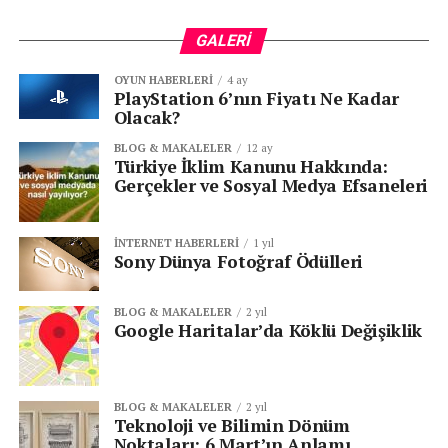
Transfer kutuları ve bazı 4×4 sistemlerde
GALERI
ATF Türleri Nelerdir?
OYUN HABERLERI
4 ay
PlayStation 6’nın Fiyatı Ne Kadar
Olacak?
Farklı şanzıman tiplerine göre çeşitli ATF türleri
geliştirilmiştir. Başlıcaları:
BLOG & MAKALELER
12 ay
Türkiye İklim Kanunu Hakkında:
Gerçekler ve Sosyal Medya Efsaneleri
Dexron ve Mercon serileri (GM ve Ford
uyumlu)
İNTERNET HABERLERI
1 yıl
Sony Dünya Fotoğraf Ödülleri
Type F (eski Ford modelleri için)
BLOG & MAKALELER
2 yıl
CVT Fluid (Sürekli değişken şanzımanlar için)
Google Haritalar’da Köklü Değişiklik
Dual Clutch Transmission (DCT) Fluid (çift
kavramalı şanzımanlar için)
BLOG & MAKALELER
2 yıl
Teknoloji ve Bilimin Dönüm
Noktaları: 6 Mart’ın Anlamı