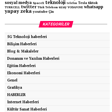
teknoloji
sosyal medya
tiktok
Tesla
SpaceX
telefon
twitter
whatsapp
uzay
Soğutma ve yağlama yetersiz kaldığı için
TURKCELL
Türk Telekom
VODAFONE
yapay zeka
youtube
Çin
sistemde erken aşınma ve ısınma problemi
yaşanır.
KATEGORILER
2.
Zorlayıcı Sürüş Koşulları Altında
5G Teknoloji haberleri
Kullanım
Bilişim Haberleri
Blog & Makaleler
Bazı durumlarda ATF değişim süresi kısalmalıdır.
Donanım ve Yazılım Haberleri
Örneğin:
Eğitim Haberleri
Yoğun şehir içi trafiğinde sürekli dur-kalk yapmak
Ekonomi Haberleri
Genel
Aşırı sıcak havalarda aracı sık kullanmak
Grafikya
HABERLER
Sürekli yokuş yukarı sürüş veya yük taşımak
İnternet Haberleri
Kültür Sanat Haberleri