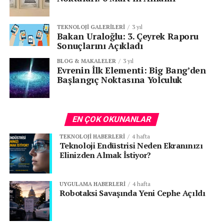
Her şanzıman sistemi, kendine uygun ATF tipini
gerektirir. Yanlış sıvı kullanımı, sistemde ciddi hasarlara
TEKNOLOJI GALERILERI
3 yıl
yol açabilir.
Bakan Uraloğlu: 3. Çeyrek Raporu
Sonuçlarını Açıkladı
ATF Değişim Süresi
BLOG & MAKALELER
3 yıl
Evrenin İlk Elementi: Big Bang’den
ATF’nin (Automatic Transmission Fluid) değişim süresi,
Başlangıç Noktasına Yolculuk
kullanılan şanzıman tipi, sürüş koşulları ve aracın
markasına/modeline göre farklılık gösterir. Ancak genel
bir kural olarak,
her 60.000 – 100.000 kilometrede bir
EN ÇOK OKUNANLAR
ATF değişimi önerilir.
TEKNOLOJI HABERLERI
4 hafta
Teknoloji Endüstrisi Neden Ekranınızı
Ancak burada dikkat edilmesi
Elinizden Almak İstiyor?
gereken önemli detaylar vardır:
UYGULAMA HABERLERI
4 hafta
1.
Kullanıma Bağlı Kirlilik (Balata
Robotaksi Savaşında Yeni Cephe Açıldı
Tortuları ve Sürtünme Kalıntıları)