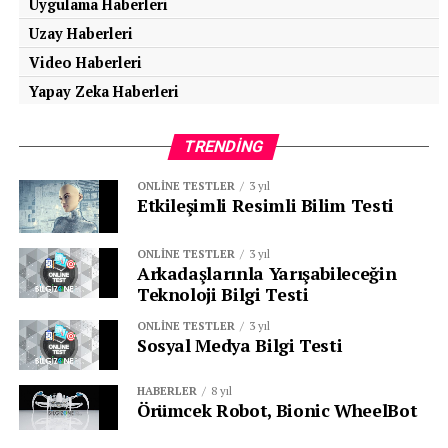
Uygulama Haberleri
Şanzıman parçaları arasında metal-metal teması
Uzay Haberleri
artar.
Video Haberleri
Yapay Zeka Haberleri
Bu durumda şanzıman sisteminin ömrü ciddi şekilde
kısalır ve yüksek maliyetli tamiratlar gerekebilir.
TRENDING
Ne Zaman ATF Değişimi
ONLINE TESTLER
3 yıl
Etkileşimli Resimli Bilim Testi
Yapılmalı?
ONLINE TESTLER
3 yıl
Arkadaşlarınla Yarışabileceğin
Aracın
kullanım kılavuzundaki önerilen
Teknoloji Bilgi Testi
kilometreye
göre değişim yapılmalıdır.
ONLINE TESTLER
3 yıl
Sosyal Medya Bilgi Testi
Vites geçişlerinde
gecikme, sarsıntı veya
vuruntu hissediliyorsa
, ATF kontrol edilmelidir.
HABERLER
8 yıl
Örümcek Robot, Bionic WheelBot
ATF’nin rengi
kırmızıdan kahverengiye veya