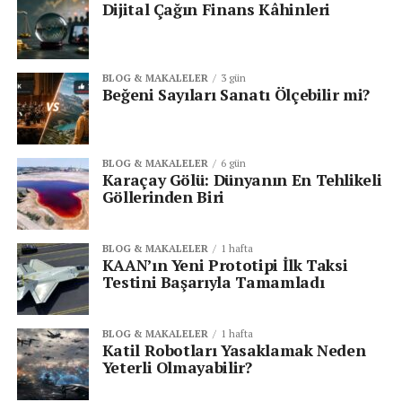
Dijital Çağın Finans Kâhinleri
geçişlerini mümkün kılar.
Korozyon Koruma:
Şanzıman parçalarını pas ve
BLOG & MAKALELER
3 gün
korozyona karşı korur.
Beğeni Sayıları Sanatı Ölçebilir mi?
ATF Kullanım Alanları
BLOG & MAKALELER
6 gün
ATF’nin en yaygın kullanıldığı yer,
Karaçay Gölü: Dünyanın En Tehlikeli
otomatik
Göllerinden Biri
şanzımanlı araçlardır
. Ancak bunun dışında şu
alanlarda da kullanılır:
BLOG & MAKALELER
1 hafta
KAAN’ın Yeni Prototipi İlk Taksi
Direksiyon hidroliği
(özellikle bazı sistemlerde)
Testini Başarıyla Tamamladı
Endüstriyel makinelerdeki hidrolik sistemler
BLOG & MAKALELER
1 hafta
Katil Robotları Yasaklamak Neden
Bazı traktör ve iş makinelerinde
Yeterli Olmayabilir?