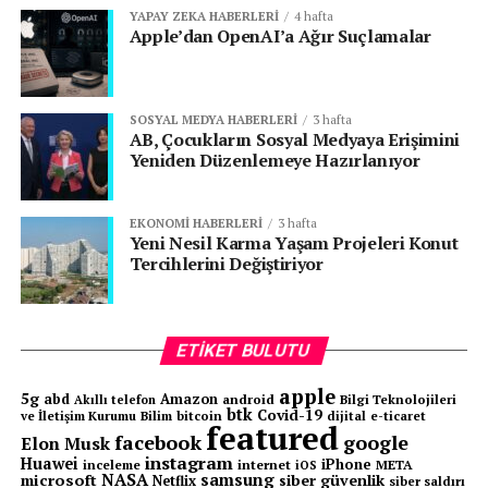
Otomatik şanzıman sistemlerinde, vites geçişleri
YAPAY ZEKA HABERLERI
4 hafta
sırasında
şanzıman içinde bulunan kavrama
Apple’dan OpenAI’a Ağır Suçlamalar
balataları
(clutch packs) sürtünme ile çalışır. Bu
balatalar zamanla mikroskobik parçalar halinde aşınır ve
bu aşınma sonucu ortaya çıkan
tortu, partikül ve kir
,
SOSYAL MEDYA HABERLERI
3 hafta
AB, Çocukların Sosyal Medyaya Erişimini
ATF içinde birikir. Bu kirlenme, ATF’nin viskozitesini
Yeniden Düzenlemeye Hazırlanıyor
(akıcılığını), ısı transfer kabiliyetini ve hidrolik
özelliklerini zamanla azaltır.
EKONOMI HABERLERI
3 hafta
Eğer bu kirli ATF uzun süre değiştirilmezse:
Yeni Nesil Karma Yaşam Projeleri Konut
Tercihlerini Değiştiriyor
Şanzıman içinde
yağ kanalları tıkanabilir.
ETIKET BULUTU
Selenoid valfler
(vites geçişini yöneten valfler)
kirlenir ve düzgün çalışmaz.
apple
5g
abd
Amazon
android
Bilgi Teknolojileri
Akıllı telefon
btk
Covid-19
ve İletişim Kurumu
Bilim
bitcoin
e-ticaret
dijital
featured
Vites geçişlerinde sarsıntı, gecikme ve kavrama
facebook
google
Elon Musk
instagram
sorunları oluşabilir.
Huawei
iPhone
inceleme
internet
META
iOS
NASA
samsung
microsoft
siber güvenlik
Netflix
siber saldırı