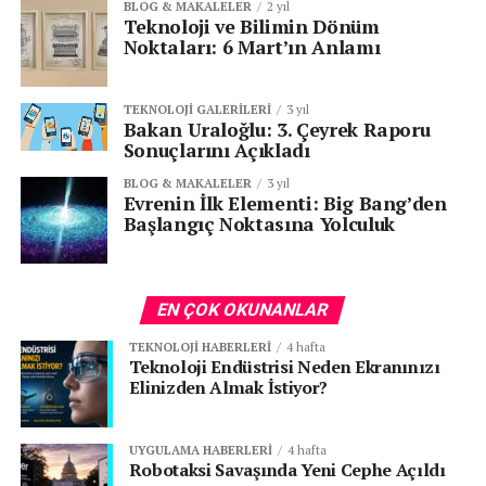
eğitimleri olacak. 300’den fazla kurum ve 1500’ün
BLOG & MAKALELER
2 yıl
Teknoloji ve Bilimin Dönüm
üzerinde fiziki katılımcıyla rekor bir katılım bekleniyor.
Noktaları: 6 Mart’ın Anlamı
Senin reaksiyonun hangisi?
TEKNOLOJI GALERILERI
3 yıl
Bakan Uraloğlu: 3. Çeyrek Raporu
Sonuçlarını Açıkladı
BLOG & MAKALELER
3 yıl
Evrenin İlk Elementi: Big Bang’den
Başlangıç Noktasına Yolculuk
EN ÇOK OKUNANLAR
KATEGORİLER:
|
Yapay Zeka Haberleri
|
TEKNOLOJI HABERLERI
4 hafta
Teknoloji Endüstrisi Neden Ekranınızı
Elinizden Almak İstiyor?
ETIKETLER:
TEKNOLOJI
YAPAY ZEKA
ZIRVE
SONRAKI
UYGULAMA HABERLERI
4 hafta
Avrupa Birliği’nden 6 Yeni Yapay Zekâ Fabrika
Robotaksi Savaşında Yeni Cephe Açıldı
Hamlesi