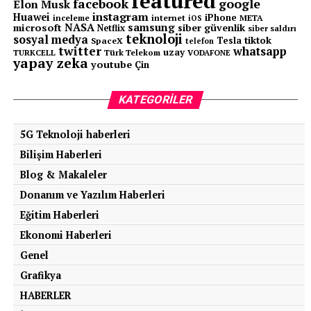
featured
facebook
google
Elon Musk
instagram
Huawei
iPhone
inceleme
internet
META
iOS
NASA
samsung
microsoft
siber güvenlik
Netflix
siber saldırı
teknoloji
sosyal medya
tiktok
Tesla
SpaceX
telefon
twitter
whatsapp
uzay
TURKCELL
Türk Telekom
VODAFONE
yapay zeka
youtube
Çin
KATEGORILER
5G Teknoloji haberleri
Bilişim Haberleri
Blog & Makaleler
Donanım ve Yazılım Haberleri
Eğitim Haberleri
Ekonomi Haberleri
Genel
Grafikya
HABERLER