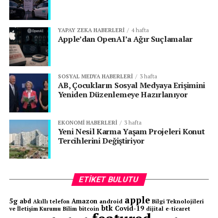
ÖNCEKI
Google Home Uygulaması Yenilendi
YAPAY ZEKA HABERLERI
4 hafta
Apple’dan OpenAI’a Ağır Suçlamalar
SOSYAL MEDYA HABERLERI
3 hafta
AB, Çocukların Sosyal Medyaya Erişimini
Yeniden Düzenlemeye Hazırlanıyor
EKONOMI HABERLERI
3 hafta
Yeni Nesil Karma Yaşam Projeleri Konut
Tercihlerini Değiştiriyor
ETIKET BULUTU
apple
5g
abd
Amazon
android
Bilgi Teknolojileri
Akıllı telefon
btk
Covid-19
ve İletişim Kurumu
Bilim
bitcoin
e-ticaret
dijital