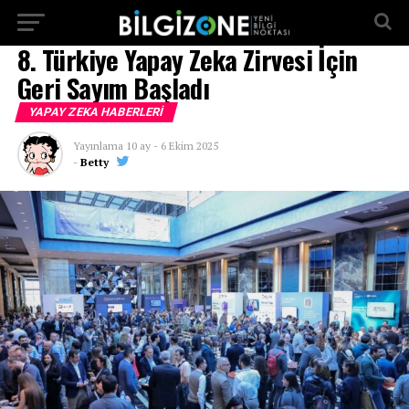
...
8. Türkiye Yapay Zeka Zirvesi İçin
Geri Sayım Başladı
YAPAY ZEKA HABERLERI
Yayınlama
10 ay
-
6 Ekim 2025
-
Betty