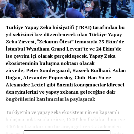
Türkiye Yapay Zeka İnisiyatifi (TRAI) tarafından bu
yıl sekizinci kez düzenlenecek olan Türkiye Yapay
Zeka Zirvesi, “Zekanın Ötesi” temasıyla 23 Ekim’de
İstanbul Wyndham Grand Levent’te ve 24 Ekim’de
ise çevrim içi olarak gerçekleşecek. Yapay Zeka
ekosisteminin buluşma noktası olacak
zirvede;
Peter Sondergaard, Haseeb Budhani, Aslan
Doğan, Alexander Popovskiy, Chih-Han Yu ve
Alexandre Leciel
gibi önemli konuşmacılar küresel
deneyimlerini ve yapay zekanın geleceğine dair
öngörülerini katılımcılarla paylaşacak
Türkiye’nin ve yapay zeka ekosisteminin en kapsamlı
buluşma noktası olan zirve, 1500’den fazla katılımcı ve
300’den fazla kurumu bir araya getirerek akademiden
özel sektöre, girişimcilerden kamu temsilcilerine kadar