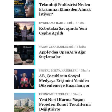
Teknoloji Endüstrisi Neden
Ekranınızı Elinizden Almak
İstiyor?
UYGULAMA HABERLERI
3 hafta
Robotaksi Savaşında Yeni
Cephe Açıldı
YAPAY ZEKA HABERLERI
3 hafta
Apple’dan OpenAI’a Ağır
Suçlamalar
SOSYAL MEDYA HABERLERI
3 hafta
AB, Çocukların Sosyal
Medyaya Erişimini Yeniden
Düzenlemeye Hazırlanıyor
EKONOMI HABERLERI
3 hafta
Yeni Nesil Karma Yaşam
Projeleri Konut Tercihlerini
Değiştiriyor