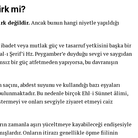
irk mi?
rk değildir.
Ancak bunun hangi niyetle yapıldığı
k, ibadet veya mutlak güç ve tasarruf yetkisini başka bir
al-ı Şerif’i Hz. Peygamber’e duyduğu sevgi ve saygıdan
msız bir güç atfetmeden yapıyorsa, bu davranışın
saçını, abdest suyunu ve kullandığı bazı eşyaları
bulunmaktadır. Bu nedenle birçok Ehl-i Sünnet âlimi,
termeyi ve onları sevgiyle ziyaret etmeyi caiz
arın zamanla aşırı yüceltmeye kayabileceği endişesiyle
şlardır. Onların itirazı genellikle öpme fiilinin