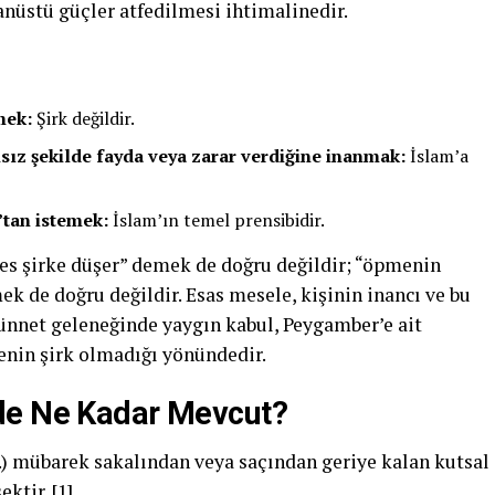
nüstü güçler atfedilmesi ihtimalinedir.
mek:
Şirk değildir.
msız şekilde fayda veya zarar verdiğine inanmak:
İslam’a
tan istemek:
İslam’ın temel prensibidir.
kes şirke düşer” demek de doğru değildir; “öpmenin
ek de doğru değildir. Esas mesele, kişinin inancı ve bu
Sünnet geleneğinde yaygın kabul, Peygamber’e ait
nin şirk olmadığı yönündedir.
de Ne Kadar Mevcut?
v.) mübarek sakalından veya saçından geriye kalan kutsal
ktir. [
1
]