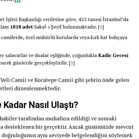
t İşleri Başkanlığı verilerine göre, 422 tanesi İstanbul’da
oplam
1818 adet
Sakal-ı Şerif bulunmaktadır. [
1
]
 camilerde, özel mühürlü kutularda veya kırk kat bohçaya
er salavatlar ve dualar eşliğinde, çoğunlukla
Kadir Gecesi
arek günlerde gerçekleştirilir. [
1
]
Veli Camii ve Kocatepe Camii gibi şehrin önde gelen
retleri düzenlenmektedir.
 Kadar Nasıl Ulaştı?
habiler tarafından muhafaza edildiği ve sonraki
arla desteklenen bir gerçektir. Ancak günümüzde mevcut
ihî doğruluğunun aynı seviyede belgelendiğini söylemek