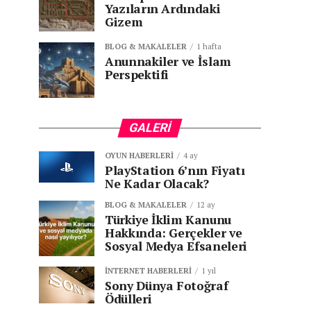
Yazıların Ardındaki
Gizem
BLOG & MAKALELER
1 hafta
Anunnakiler ve İslam
Perspektifi
GALERI
OYUN HABERLERI
4 ay
PlayStation 6’nın Fiyatı
Ne Kadar Olacak?
BLOG & MAKALELER
12 ay
Türkiye İklim Kanunu
Hakkında: Gerçekler ve
Sosyal Medya Efsaneleri
İNTERNET HABERLERI
1 yıl
Sony Dünya Fotoğraf
Ödülleri