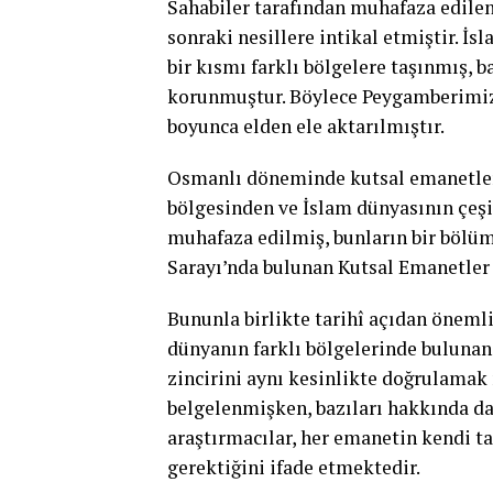
Sahabiler tarafından muhafaza edilen 
sonraki nesillere intikal etmiştir. İ
bir kısmı farklı bölgelere taşınmış, b
korunmuştur. Böylece Peygamberimize 
boyunca elden ele aktarılmıştır.
Osmanlı döneminde kutsal emanetleri
bölgesinden ve İslam dünyasının çeşi
muhafaza edilmiş, bunların bir bölü
Sarayı’nda bulunan Kutsal Emanetler 
Bununla birlikte tarihî açıdan öneml
dünyanın farklı bölgelerinde bulunan 
zincirini aynı kesinlikte doğrulamak
belgelenmişken, bazıları hakkında dah
araştırmacılar, her emanetin kendi ta
gerektiğini ifade etmektedir.