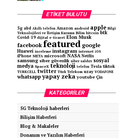
ETIKET BULUTU
apple
5g
abd
Amazon
android
Bilgi
Akıllı telefon
btk
Teknolojileri ve İletişim Kurumu
Bilim
bitcoin
Elon Musk
Covid-19
e-ticaret
dijital
featured
facebook
google
instagram
Huawei
inceleme
internet
iOS
NASA
microsoft
iPhone
Netflix
META
sosyal
samsung
siber güvenlik
siber saldırı
teknoloji
medya
tiktok
Tesla
SpaceX
telefon
twitter
uzay
TURKCELL
Türk Telekom
VODAFONE
yapay zeka
whatsapp
youtube
Çin
KATEGORILER
5G Teknoloji haberleri
Bilişim Haberleri
Blog & Makaleler
Donanım ve Yazılım Haberleri