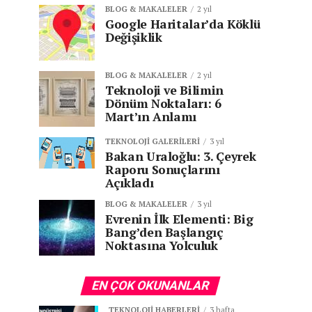
BLOG & MAKALELER
2 yıl
Google Haritalar’da Köklü
Değişiklik
BLOG & MAKALELER
2 yıl
Teknoloji ve Bilimin
Dönüm Noktaları: 6
Mart’ın Anlamı
TEKNOLOJI GALERILERI
3 yıl
Bakan Uraloğlu: 3. Çeyrek
Raporu Sonuçlarını
Açıkladı
BLOG & MAKALELER
3 yıl
Evrenin İlk Elementi: Big
Bang’den Başlangıç
Noktasına Yolculuk
EN ÇOK OKUNANLAR
TEKNOLOJI HABERLERI
3 hafta