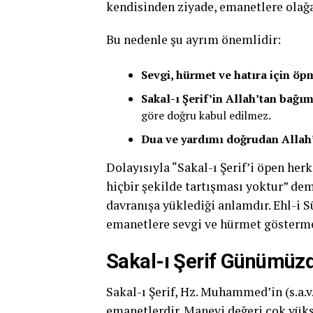
kendisinden ziyade, emanetlere olağa
Bu nedenle şu ayrım önemlidir:
Sevgi, hürmet ve hatıra için öp
Sakal-ı Şerif’in Allah’tan bağı
göre doğru kabul edilmez.
Dua ve yardımı doğrudan Allah’
Dolayısıyla “Sakal-ı Şerif’i öpen her
hiçbir şekilde tartışması yoktur” dem
davranışa yüklediği anlamdır. Ehl-i 
emanetlere sevgi ve hürmet gösterme
Sakal-ı Şerif Günümüz
Sakal-ı Şerif, Hz. Muhammed’in (s.a.
emanetlerdir. Manevi değeri çok yükse