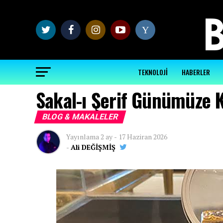
Y
TEKNOLOJİ
HABERLER
Sakal-ı Şerif Günümüze K
BLOG & MAKALELER
Yayınlama
2 ay
-
17 Haziran 2026
-
Ali DEĞİŞMİŞ