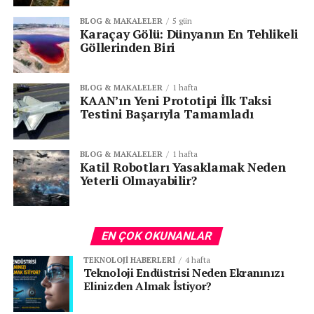
BLOG & MAKALELER
5 gün
Karaçay Gölü: Dünyanın En Tehlikeli
Göllerinden Biri
BLOG & MAKALELER
1 hafta
KAAN’ın Yeni Prototipi İlk Taksi
Testini Başarıyla Tamamladı
BLOG & MAKALELER
1 hafta
Katil Robotları Yasaklamak Neden
Yeterli Olmayabilir?
EN ÇOK OKUNANLAR
TEKNOLOJI HABERLERI
4 hafta
Teknoloji Endüstrisi Neden Ekranınızı
Elinizden Almak İstiyor?