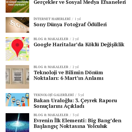
Gerçekler ve Sosyal Medya Efsaneleri
İNTERNET HABERLERI
1 yıl
Sony Dünya Fotoğraf Ödülleri
BLOG & MAKALELER
2 yıl
Google Haritalar’da Köklü Değişiklik
BLOG & MAKALELER
2 yıl
Teknoloji ve Bilimin Dönüm
Noktaları: 6 Mart’ın Anlamı
TEKNOLOJI GALERILERI
3 yıl
Bakan Uraloğlu: 3. Çeyrek Raporu
Sonuçlarını Açıkladı
BLOG & MAKALELER
3 yıl
Evrenin İlk Elementi: Big Bang’den
Başlangıç Noktasına Yolculuk