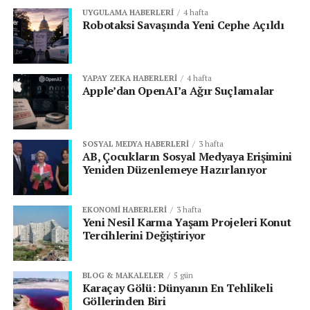
UYGULAMA HABERLERI
4 hafta
Robotaksi Savaşında Yeni Cephe Açıldı
YAPAY ZEKA HABERLERI
4 hafta
Apple’dan OpenAI’a Ağır Suçlamalar
SOSYAL MEDYA HABERLERI
3 hafta
AB, Çocukların Sosyal Medyaya Erişimini
Yeniden Düzenlemeye Hazırlanıyor
EKONOMI HABERLERI
3 hafta
Yeni Nesil Karma Yaşam Projeleri Konut
Tercihlerini Değiştiriyor
BLOG & MAKALELER
5 gün
Karaçay Gölü: Dünyanın En Tehlikeli
Göllerinden Biri