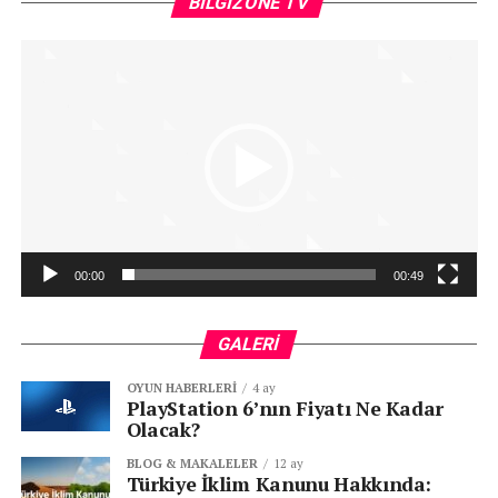
BILGIZONE TV
oy
00:00
00:49
GALERI
OYUN HABERLERI
4 ay
PlayStation 6’nın Fiyatı Ne Kadar
Olacak?
BLOG & MAKALELER
12 ay
Türkiye İklim Kanunu Hakkında: