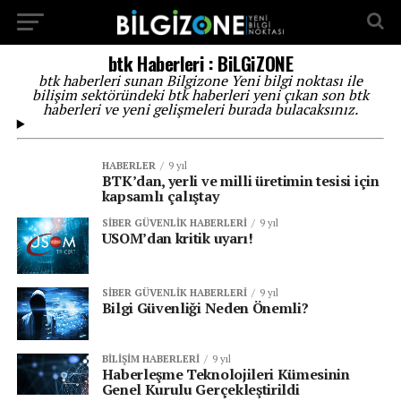
...
btk Haberleri : BiLGiZONE
btk haberleri sunan Bilgizone Yeni bilgi noktası ile
bilişim sektöründeki btk haberleri yeni çıkan son btk
haberleri ve yeni gelişmeleri burada bulacaksınız.
HABERLER
9 yıl
BTK’dan, yerli ve milli üretimin tesisi için
kapsamlı çalıştay
SIBER GÜVENLIK HABERLERI
9 yıl
USOM’dan kritik uyarı!
SIBER GÜVENLIK HABERLERI
9 yıl
Bilgi Güvenliği Neden Önemli?
BILIŞIM HABERLERI
9 yıl
Haberleşme Teknolojileri Kümesinin
Genel Kurulu Gerçekleştirildi