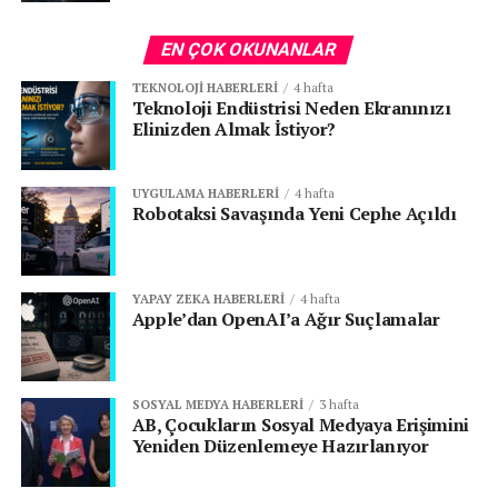
EN ÇOK OKUNANLAR
TEKNOLOJI HABERLERI
4 hafta
Teknoloji Endüstrisi Neden Ekranınızı
Elinizden Almak İstiyor?
UYGULAMA HABERLERI
4 hafta
Robotaksi Savaşında Yeni Cephe Açıldı
YAPAY ZEKA HABERLERI
4 hafta
Apple’dan OpenAI’a Ağır Suçlamalar
SOSYAL MEDYA HABERLERI
3 hafta
AB, Çocukların Sosyal Medyaya Erişimini
Yeniden Düzenlemeye Hazırlanıyor