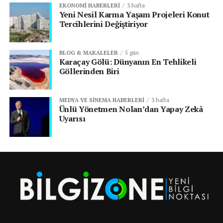
EKONOMI HABERLERI
3 hafta
Yeni Nesil Karma Yaşam Projeleri Konut
Tercihlerini Değiştiriyor
BLOG & MAKALELER
5 gün
Karaçay Gölü: Dünyanın En Tehlikeli
Göllerinden Biri
MEDYA VE SINEMA HABERLERI
3 hafta
Ünlü Yönetmen Nolan’dan Yapay Zekâ
Uyarısı