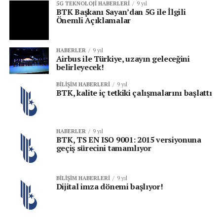
5G TEKNOLOJI HABERLERI
9 yıl
BTK Başkanı Sayan’dan 5G ile İlgili
Önemli Açıklamalar
HABERLER
9 yıl
Airbus ile Türkiye, uzayın geleceğini
belirleyecek!
BILIŞIM HABERLERI
9 yıl
BTK, kalite iç tetkiki çalışmalarını başlattı
HABERLER
9 yıl
BTK, TS EN ISO 9001: 2015 versiyonuna
geçiş sürecini tamamlıyor
BILIŞIM HABERLERI
9 yıl
Dijital imza dönemi başlıyor!