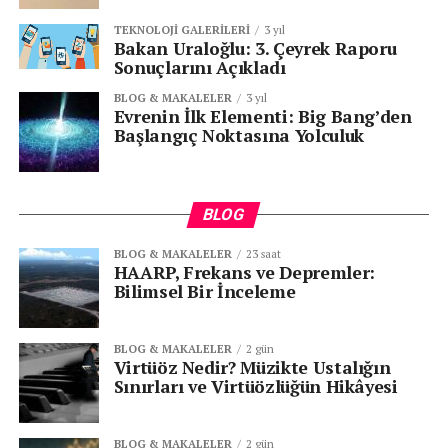
TEKNOLOJI GALERILERI
3 yıl
Bakan Uraloğlu: 3. Çeyrek Raporu
Sonuçlarını Açıkladı
BLOG & MAKALELER
3 yıl
Evrenin İlk Elementi: Big Bang’den
Başlangıç Noktasına Yolculuk
BLOG
BLOG & MAKALELER
23 saat
HAARP, Frekans ve Depremler:
Bilimsel Bir İnceleme
BLOG & MAKALELER
2 gün
Virtüöz Nedir? Müzikte Ustalığın
Sınırları ve Virtüözlüğün Hikâyesi
BLOG & MAKALELER
2 gün