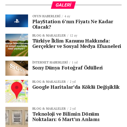
GALERI
OYUN HABERLERI
4 ay
PlayStation 6’nın Fiyatı Ne Kadar
Olacak?
BLOG & MAKALELER
12 ay
Türkiye İklim Kanunu Hakkında:
Gerçekler ve Sosyal Medya Efsaneleri
İNTERNET HABERLERI
1 yıl
Sony Dünya Fotoğraf Ödülleri
BLOG & MAKALELER
2 yıl
Google Haritalar’da Köklü Değişiklik
BLOG & MAKALELER
2 yıl
Teknoloji ve Bilimin Dönüm
Noktaları: 6 Mart’ın Anlamı