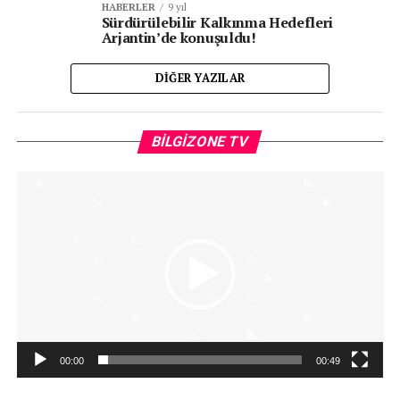
HABERLER
9 yıl
Sürdürülebilir Kalkınma Hedefleri
Arjantin’de konuşuldu!
DIĞER YAZILAR
Vi
BILGIZONE TV
oy
00:00
00:49