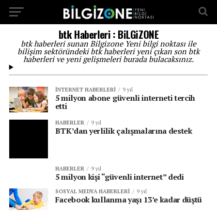
...
btk Haberleri : BiLGiZONE
btk haberleri sunan Bilgizone Yeni bilgi noktası ile
bilişim sektöründeki btk haberleri yeni çıkan son btk
haberleri ve yeni gelişmeleri burada bulacaksınız.
İNTERNET HABERLERI
9 yıl
5 milyon abone güvenli interneti tercih
etti
HABERLER
9 yıl
BTK’dan yerlilik çalışmalarına destek
HABERLER
9 yıl
5 milyon kişi “güvenli internet” dedi
SOSYAL MEDYA HABERLERI
9 yıl
Facebook kullanma yaşı 13’e kadar düştü