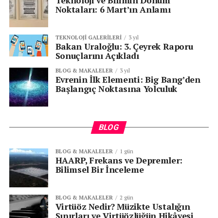
Teknoloji ve Bilimin Dönüm
Noktaları: 6 Mart’ın Anlamı
TEKNOLOJI GALERILERI
3 yıl
Bakan Uraloğlu: 3. Çeyrek Raporu
Sonuçlarını Açıkladı
BLOG & MAKALELER
3 yıl
Evrenin İlk Elementi: Big Bang’den
Başlangıç Noktasına Yolculuk
BLOG
BLOG & MAKALELER
1 gün
HAARP, Frekans ve Depremler:
Bilimsel Bir İnceleme
BLOG & MAKALELER
2 gün
Virtüöz Nedir? Müzikte Ustalığın
Sınırları ve Virtüözlüğün Hikâyesi