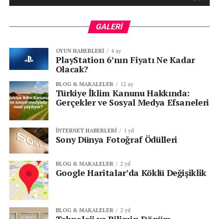
GALERI
OYUN HABERLERI
4 ay
PlayStation 6’nın Fiyatı Ne Kadar
Olacak?
BLOG & MAKALELER
12 ay
Türkiye İklim Kanunu Hakkında:
Gerçekler ve Sosyal Medya Efsaneleri
İNTERNET HABERLERI
1 yıl
Sony Dünya Fotoğraf Ödülleri
BLOG & MAKALELER
2 yıl
Google Haritalar’da Köklü Değişiklik
BLOG & MAKALELER
2 yıl