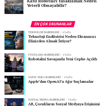
Katil Robotları Yasaklamak Neden
Yeterli Olmayabilir?
EN ÇOK OKUNANLAR
TEKNOLOJI HABERLERI
4 hafta
Teknoloji Endüstrisi Neden Ekranınızı
Elinizden Almak İstiyor?
UYGULAMA HABERLERI
4 hafta
Robotaksi Savaşında Yeni Cephe Açıldı
YAPAY ZEKA HABERLERI
4 hafta
Apple’dan OpenAI’a Ağır Suçlamalar
SOSYAL MEDYA HABERLERI
3 hafta
AB, Çocukların Sosyal Medyaya Erişimini