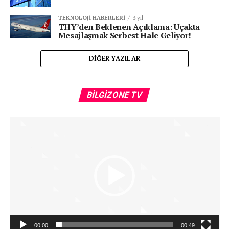
TEKNOLOJI HABERLERI
3 yıl
THY’den Beklenen Açıklama: Uçakta
Mesajlaşmak Serbest Hale Geliyor!
DIĞER YAZILAR
Vi
BILGIZONE TV
oy
00:00
00:49