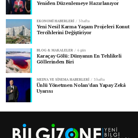
Yeniden Düzenlemeye Hazırlanıyor
EKONOMI HABERLERI
3 hafta
Yeni Nesil Karma Yaşam Projeleri Konut
Tercihlerini Değiştiriyor
BLOG & MAKALELER
6 gün
Karaçay Gölü: Dünyanın En Tehlikeli
Göllerinden Biri
MEDYA VE SINEMA HABERLERI
3 hafta
Ünlü Yönetmen Nolan’dan Yapay Zekâ
Uyarısı