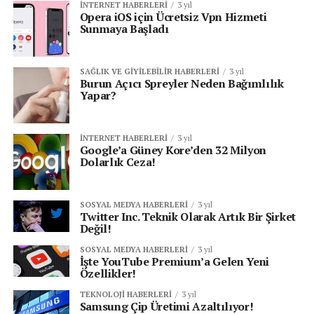
İNTERNET HABERLERI
3 yıl
Opera iOS için Ücretsiz Vpn Hizmeti
Sunmaya Başladı
SAĞLIK VE GIYILEBILIR HABERLERI
3 yıl
Burun Açıcı Spreyler Neden Bağımlılık
Yapar?
İNTERNET HABERLERI
3 yıl
Google’a Güney Kore’den 32 Milyon
Dolarlık Ceza!
SOSYAL MEDYA HABERLERI
3 yıl
Twitter Inc. Teknik Olarak Artık Bir Şirket
Değil!
SOSYAL MEDYA HABERLERI
3 yıl
İşte YouTube Premium’a Gelen Yeni
Özellikler!
TEKNOLOJI HABERLERI
3 yıl
Samsung Çip Üretimi Azaltılıyor!